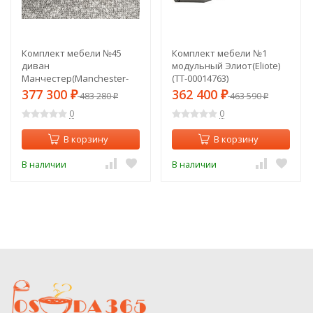
Комплект мебели №45
Комплект мебели №1
диван
модульный Элиот(Eliote)
Манчестер(Manchester-
(TT-00014763)
M)угловой с механизмом
377 300
362 400
₽
483 280
₽
463 590
₽
₽
(TT-00013312)
0
0
В корзину
В корзину
В наличии
В наличии