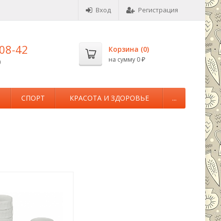
Вход
Регистрация
-08-42
Корзина (
0
)
на сумму
0
0
₽
М
СПОРТ
КРАСОТА И ЗДОРОВЬЕ
...