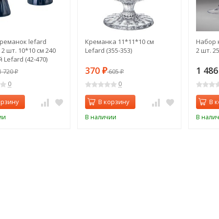
реманок lefard
Креманка 11*11*10 см
Набор 
 2 шт. 10*10 см 240
Lefard (355-353)
2 шт. 2
 Lefard (42-470)
370
1 48
 720
₽
605
₽
₽
0
0
орзину
В корзину
В 
ии
В наличии
В нали