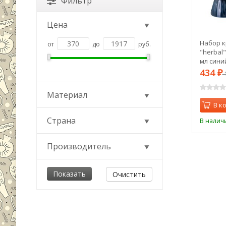
Фильтр
Цена
Набор к
от
до
руб.
"herbal"
мл синий
434
₽
1
Материал
В к
Страна
В налич
Производитель
Очистить