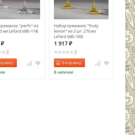
креманок "perfo" из
Набор креманок "fruity
55 мл Lefard (685-114)
lemon" из 2 шт. 270 мл
Lefard (685-100)
6
1 917
₽
₽
0
0
корзину
В корзину
чии
В наличии