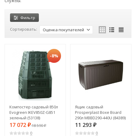
службы.
Фильтр
Сортировать:
Оценка покупателей
-8%
Компостер садовый 850л
Ящик садовый
Evogreen IKEV850Z-G851
Prosperplast Boxe Board
зеленый (53138)
290л MBBD290-440U (84389)
17 072
11 293
₽
18 590
₽
₽
0
0