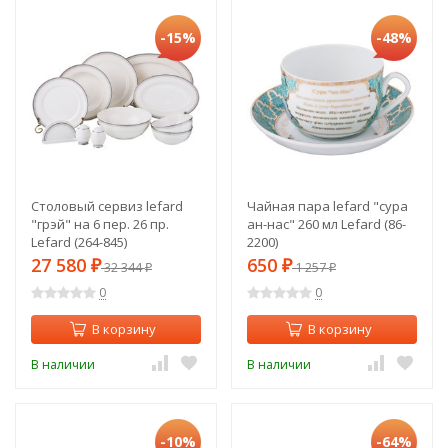
-15%
-48%
Столовый сервиз lefard
Чайная пара lefard "сура
"грэй" на 6 пер. 26 пр.
ан-нас" 260 мл Lefard (86-
Lefard (264-845)
2200)
27 580
650
₽
32 344
₽
1 257
₽
₽
0
0
В корзину
В корзину
В наличии
В наличии
-10%
-64%