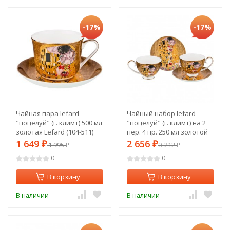
-17%
-17%
Чайная пара lefard
Чайный набор lefard
"поцелуй" (г. климт) 500 мл
"поцелуй" (г. климт) на 2
золотая Lefard (104-511)
пер. 4 пр. 250 мл золотой
Lefard (104-510)
1 649
2 656
₽
1 995
₽
3 212
₽
₽
0
0
В корзину
В корзину
В наличии
В наличии