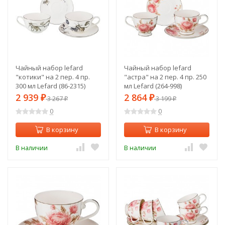
Чайный набор lefard
Чайный набор lefard
"котики" на 2 пер. 4 пр.
"астра" на 2 пер. 4 пр. 250
300 мл Lefard (86-2315)
мл Lefard (264-998)
2 939
2 864
₽
3 267
₽
3 199
₽
₽
0
0
В корзину
В корзину
В наличии
В наличии