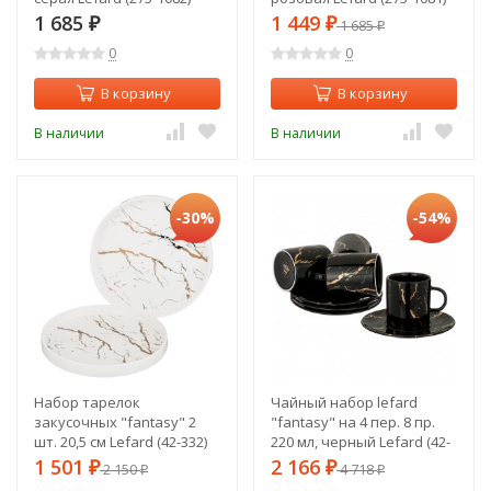
1 685
1 449
₽
₽
1 685
₽
0
0
В корзину
В корзину
В наличии
В наличии
-30%
-54%
Набор тарелок
Чайный набор lefard
закусочных "fantasy" 2
"fantasy" на 4 пер. 8 пр.
шт. 20,5 см Lefard (42-332)
220 мл, черный Lefard (42-
327)
1 501
2 166
₽
2 150
₽
4 718
₽
₽