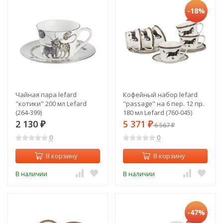
-18%
Чайная пара lefard
Кофейный набор lefard
"котики" 200 мл Lefard
"passage" на 6 пер. 12 пр.
(264-399)
180 мл Lefard (760-045)
2 130
5 371
₽
₽
6 567
₽
0
0
В корзину
В корзину
В наличии
В наличии
-47%