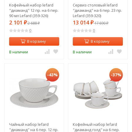
Кофейный набор lefard
Сервиз столовый lefard
"диаманд" 12 пр. на 6 пер.
"диаманд" на 6 пер. 23 пр.
90 мл Lefard (359-326)
Lefard (359-320)
2 101
13 014
₽
2 688
₽
17 690
₽
₽
0
0
В корзину
В корзину
В наличии
В наличии
-43%
-37%
Чайный набор lefard
Кофейный набор lefard
"диаманд" на 6 пер. 12 пр.
"диаманд голд" на 6 пер.