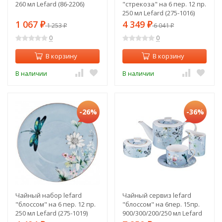
260 мл Lefard (86-2206)
"стрекоза" на 6 пер. 12 пр.
250 мл Lefard (275-1016)
1 067
4 349
₽
1 253
₽
6 041
₽
₽
0
0
В корзину
В корзину
В наличии
В наличии
-26%
-36%
Чайный набор lefard
Чайный сервиз lefard
"блоссом" на 6 пер. 12 пр.
"блоссом" на 6пер. 15пр.
250 мл Lefard (275-1019)
900/300/200/250 мл Lefard