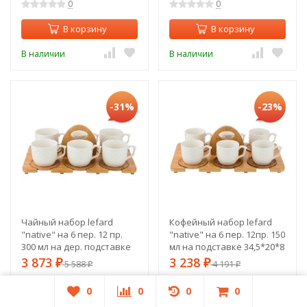
0
0
В корзину
В корзину
В наличии
В наличии
-31%
-23%
Чайный набор lefard
Кофейный набор lefard
"native" на 6 пер. 12 пр.
"native" на 6 пер. 12пр. 150
300 мл на дер. подставке
мл на подставке 34,5*20*8
Lefard (587-138)
см Lefard (587-137)
3 873
3 238
₽
5 588
₽
4 191
₽
₽
0
0
0
0
0
0
В корзину
В корзину