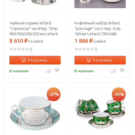
Чайный сервиз lefard
Кофейный набор lefard
"стрекоза" на 6пер. 15пр.
"passage" на 2 пер. 4 пр.
900/300/200/250 мл Lefard
180 мл Lefard (760-046)
(275-1011)
8 610
1 866
₽
11 390
₽
2 400
₽
₽
0
0
В корзину
В корзину
В наличии
В наличии
-27%
-41%