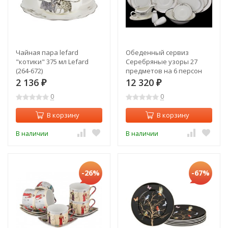
Чайная пара lefard
Обеденный сервиз
"котики" 375 мл Lefard
Серебряные узоры 27
(264-672)
предметов на 6 персон
Emerald ( E6-
2 136
12 320
₽
₽
ZGY09C05_27AL )
0
0
В корзину
В корзину
В наличии
В наличии
-26%
-67%