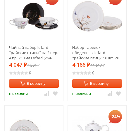
Чайный набор lefard
Набор тарелок
"райские птицы" на 2 пер.
обеденных lefard
4 пр. 250 мл Lefard (264-
"райские птицы" 6 шт. 26
843)
см Lefard (264-844)
4 047
4 166
₽
4 501
₽
11 617
₽
₽
0
0
В корзину
В корзину
В наличии
В наличии
-24%