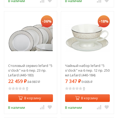
В наличии
В наличии
-36%
-18%
Столовый сервиз lefard "5
Чайный набор lefard "5
o'clock" на 6 пер. 23 пр.
o'clock" на 6 пер. 12 пр. 250
Lefard (440-183)
мл Lefard (440-184)
22 459
7 347
₽
34 987
₽
9 005
₽
₽
0
0
В корзину
В корзину
В наличии
В наличии