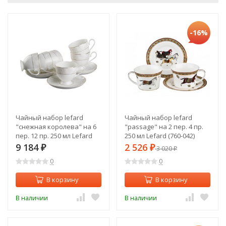
-16%
Чайный набор lefard
Чайный набор lefard
"снежная королева" на 6
"passage" на 2 пер. 4 пр.
пер. 12 пр. 250 мл Lefard
250 мл Lefard (760-042)
(440-071)
9 184
2 526
₽
₽
3 020
₽
0
0
В корзину
В корзину
В наличии
В наличии