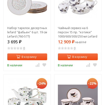
Набор тарелок десертных
Чайный сервиз на 6
lefard "фабьен" 6 шт. 19 см
персон 15 пр. "котики"
Lefard (760-577)
1000/600/300/250 мл Lefard
(264-864)
3 695
12 909
₽
₽
16 877
₽
0
0
В корзину
В корзину
В наличии
В наличии
-24%
-22%