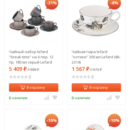
-31%
-6%
Чайный набор lefard
Чайная пара lefard
"break time" на 6 пер. 12
"котики" 300 мл Lefard (86-
пр. 180 мл серый Lefard
2314)
(86-2279)
5 409
1 567
₽
7 888
₽
1 673
₽
₽
0
0
В корзину
В корзину
В наличии
В наличии
-10%
-10%