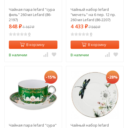
Чайная пара lefard "сура
Чайный набор lefard
филь" 260 мл Lefard (86-
"мечеть" на 6 пер. 12 пр.
2197)
260 мл Lefard (86-2207)
848
4 433
₽
1 167
₽
7 560
₽
₽
0
0
В корзину
В корзину
В наличии
В наличии
-15%
-28%
Чайная пара lefard "сура"
Чайный набор lefard