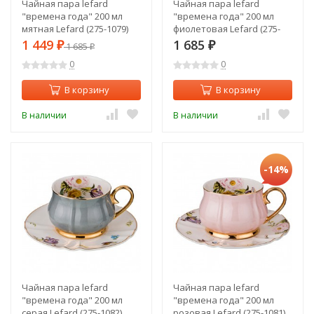
Чайная пара lefard
Чайная пара lefard
"времена года" 200 мл
"времена года" 200 мл
мятная Lefard (275-1079)
фиолетовая Lefard (275-
1080)
1 449
1 685
₽
1 685
₽
₽
0
0
В корзину
В корзину
В наличии
В наличии
-14%
Чайная пара lefard
Чайная пара lefard
"времена года" 200 мл
"времена года" 200 мл
серая Lefard (275-1082)
розовая Lefard (275-1081)