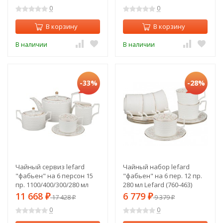
0
0
В корзину
В корзину
В наличии
В наличии
-33%
-28%
Чайный сервиз lefard
Чайный набор lefard
"фабьен" на 6 персон 15
"фабьен" на 6 пер. 12 пр.
пр. 1100/400/300/280 мл
280 мл Lefard (760-463)
Lefard (760-462)
11 668
6 779
₽
17 428
₽
9 379
₽
₽
0
0