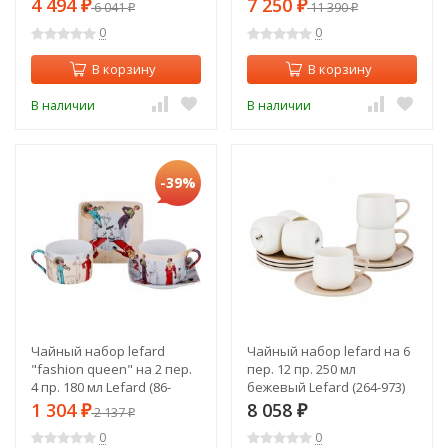
(275-1012)
4 494
7 250
₽
6 041
₽
11 390
₽
₽
0
0
В корзину
В корзину
В наличии
В наличии
-39%
Чайный набор lefard
Чайный набор lefard на 6
"fashion queen" на 2 пер.
пер. 12 пр. 250 мл
4 пр. 180 мл Lefard (86-
бежевый Lefard (264-973)
1635)
1 304
8 058
₽
2 137
₽
₽
0
0