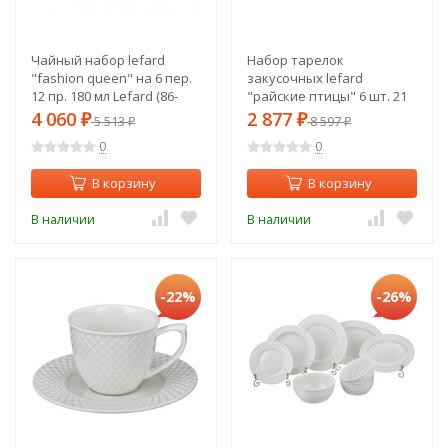
Чайный набор lefard
Набор тарелок
"fashion queen" на 6 пер.
закусочных lefard
12 пр. 180 мл Lefard (86-
"райские птицы" 6 шт. 21
1551)
см черный Lefard (264-753)
4 060
2 877
₽
5 513
₽
8 597
₽
₽
0
0
В корзину
В корзину
В наличии
В наличии
-22%
-26%