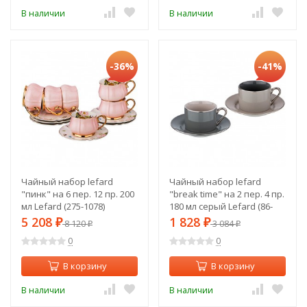
В наличии
В наличии
-36%
-41%
Чайный набор lefard
Чайный набор lefard
"пинк" на 6 пер. 12 пр. 200
"break time" на 2 пер. 4 пр.
мл Lefard (275-1078)
180 мл серый Lefard (86-
2280)
5 208
1 828
₽
8 120
₽
3 084
₽
₽
0
0
В корзину
В корзину
В наличии
В наличии