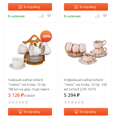
В корзину
В корзину
В наличии
В наличии
-38%
Чайный набор lefard
Кофейный набор lefard
"native" на 6 пер. 12 пр.
"пинк" на 6 пер. 12 пр. 100
180 мл на дер. подставке
мл Lefard (275-1077)
Lefard (587-109)
3 126
5 294
₽
5 050
₽
₽
0
0
В корзину
В корзину