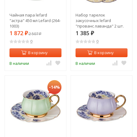
Чайная пара lefard
Набор тарелок
"астра" 450 мл Lefard (264-
закусочных lefard
1003)
"прованс лаванда" 2 шт.
20,5 см Lefard (104-587)
1 872
1 385
₽
2 507
₽
₽
0
0
В корзину
В корзину
В наличии
В наличии
-14%