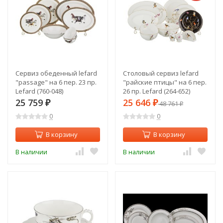
Сервиз обеденный lefard
Столовый сервиз lefard
"passage" на 6 пер. 23 пр.
"райские птицы" на 6 пер.
Lefard (760-048)
26 пр. Lefard (264-652)
25 759
25 646
₽
₽
48 761
₽
0
0
В корзину
В корзину
В наличии
В наличии