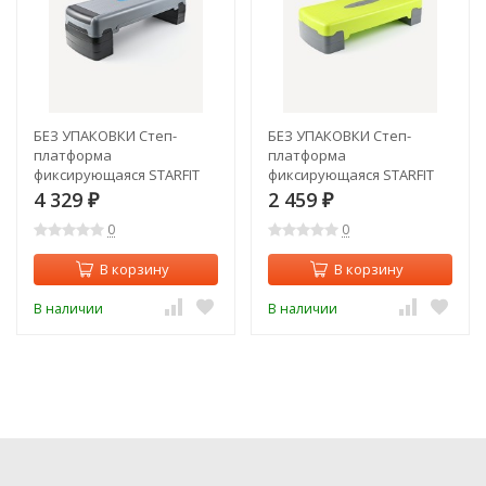
БЕЗ УПАКОВКИ Степ-
БЕЗ УПАКОВКИ Степ-
платформа
платформа
фиксирующаяся STARFIT
фиксирующаяся STARFIT
SP-204 90х32х25 см, 3-
SP-103 65х26х15 см, 2-х
4 329
2 459
₽
₽
уровневая (2127731)
уровневая, лаймовый
0
0
(2134156)
В корзину
В корзину
В наличии
В наличии