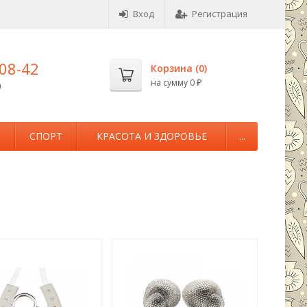
Вход
Регистрация
-08-42
Корзина (
0
)
на сумму
0
0
₽
М
СПОРТ
КРАСОТА И ЗДОРОВЬЕ
...