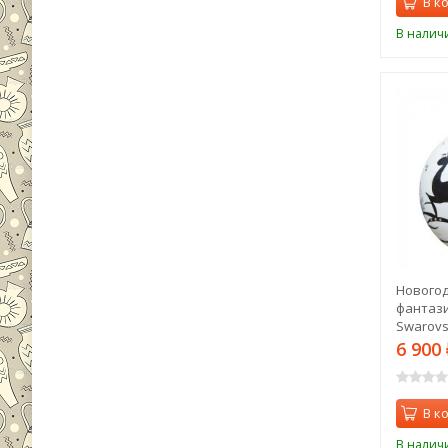
В к
В налич
Нового
фантази
Swarovsk
6 900
В к
В налич