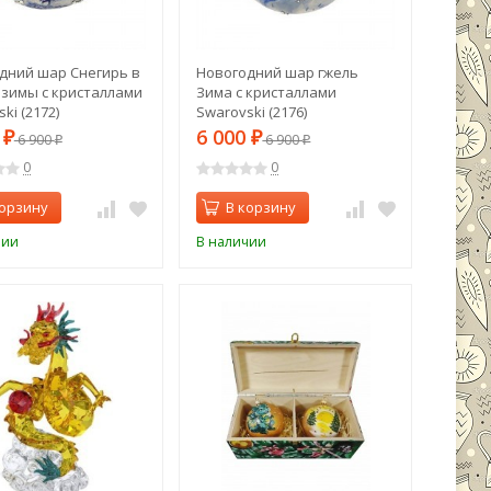
дний шар Снегирь в
Новогодний шар гжель
 зимы с кристаллами
Зима с кристаллами
ki (2172)
Swarovski (2176)
0
6 000
₽
6 900
₽
6 900
₽
₽
0
0
корзину
В корзину
чии
В наличии