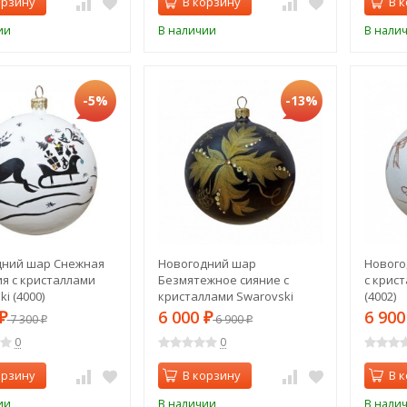
орзину
В корзину
В 
ии
В наличии
В нали
-5%
-13%
дний шар Снежная
Новогодний шар
Нового
я с кристаллами
Безмятежное сияние с
с крис
i (4000)
кристаллами Swarovski
(4002)
(4001)
6 000
6 90
₽
7 300
₽
6 900
₽
₽
0
0
орзину
В корзину
В 
ии
В наличии
В нали