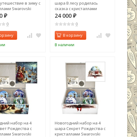
утешествие в зиму с
шара В лесу родилась
ллами Swarovski
сказка с кристаллами
Swarovski (2556)
00
24 000
₽
₽
0
0
корзину
В корзину
чии
В наличии
дний набор на 4
Новогодний набор на 4
вет Рождества с
шара Секрет Рождества с
ллами Swarovski
кристаллами Swarovski