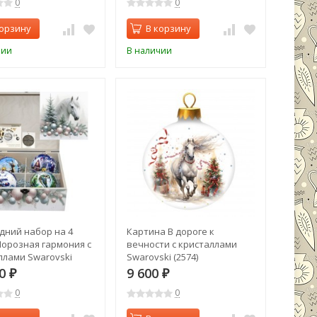
0
0
корзину
В корзину
чии
В наличии
дний набор на 4
Картина В дороге к
орозная гармония с
вечности с кристаллами
ллами Swarovski
Swarovski (2574)
00
9 600
₽
₽
0
0