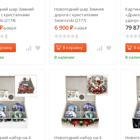
дний шар Зимний
Новогодний шар Зимняя
Картин
 с кристаллами
дорога с кристаллами
«Драко
i (2174)
Swarovski (2177)
удачу»
Swarovs
6 900
79 8
₽
6 900
₽
7 300
₽
₽
0
0
орзину
В корзину
В 
ии
В наличии
В нали
ний набор на 4
Новогодний набор на 4
Нового