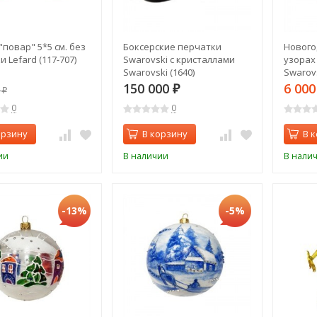
"повар" 5*5 см. без
Боксерские перчатки
Нового
 Lefard (117-707)
Swarovski с кристаллами
узорах
Swarovski (1640)
Swarovs
150 000
6 00
0
₽
₽
0
0
орзину
В корзину
В 
ии
В наличии
В нали
-13%
-5%