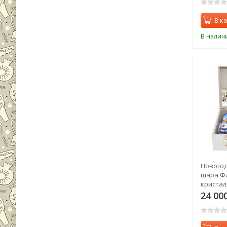
В к
В налич
Новогод
шара Ф
кристал
(2568)
24 00