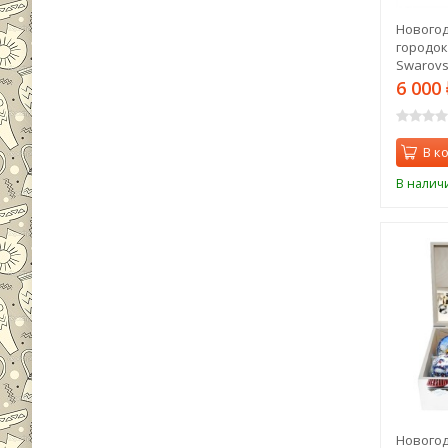
Нового
городок
Swarovsk
6 000
В к
В налич
Новогод