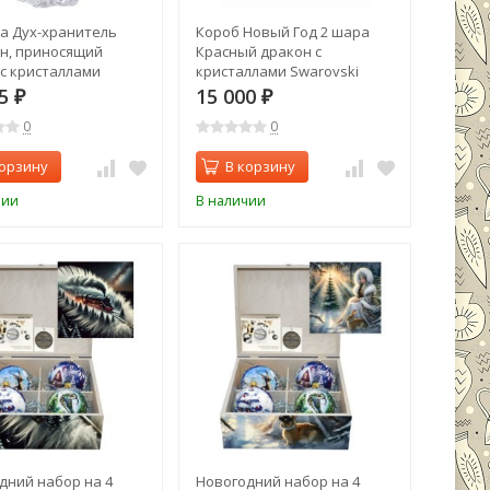
а Дух-хранитель
Короб Новый Год 2 шара
н, приносящий
Красный дракон с
 с кристаллами
кристаллами Swarovski
ki (5001219)
(3013)
75
15 000
₽
₽
0
0
корзину
В корзину
чии
В наличии
дний набор на 4
Новогодний набор на 4