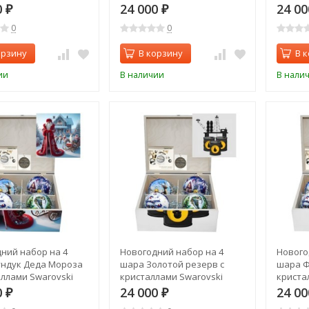
(2557)
(2562)
0
24 000
24 0
₽
₽
0
0
орзину
В корзину
В 
ии
В наличии
В нали
ний набор на 4
Новогодний набор на 4
Нового
ндук Деда Мороза
шара Золотой резерв с
шара Ф
аллами Swarovski
кристаллами Swarovski
криста
(2565)
(2566)
0
24 000
24 0
₽
₽