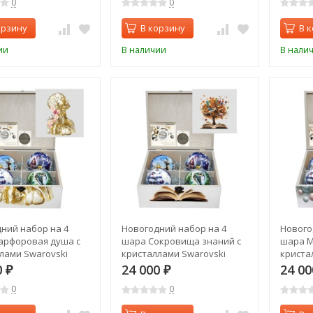
0
0
орзину
В корзину
В 
ии
В наличии
В нали
ний набор на 4
Новогодний набор на 4
Нового
арфоровая душа с
шара Сокровища знаний с
шара М
лами Swarovski
кристаллами Swarovski
криста
(2569)
(2570)
0
24 000
24 0
₽
₽
0
0