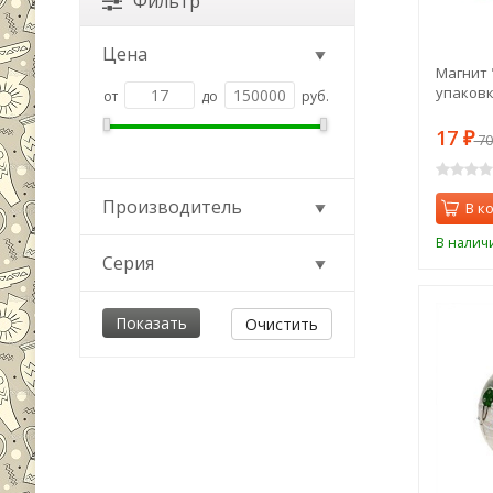
Фильтр
Цена
Магнит 
упаковки
от
до
руб.
17
₽
7
Производитель
В к
В налич
Серия
Очистить