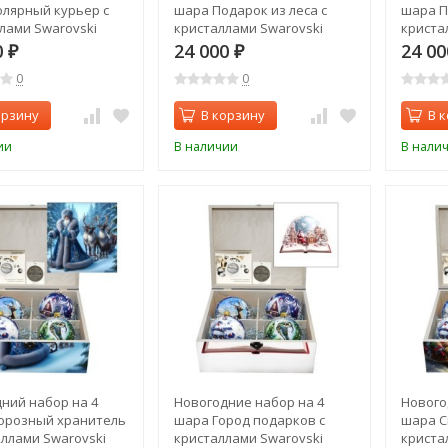
лярный курьер с
шара Подарок из леса с
шара П
лами Swarovski
кристаллами Swarovski
криста
(2559)
(2561)
0
24 000
24 0
₽
₽
0
0
орзину
В корзину
В 
ии
В наличии
В нали
ний набор на 4
Новогодние набор на 4
Нового
орозный хранитель
шара Город подарков с
шара С
аллами Swarovski
кристаллами Swarovski
криста