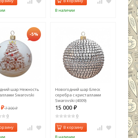
корзину
В корзину
чии
В наличии
-5%
дний шар Нежность
Новогодний шар Блеск
таллами Swarovski
серебра с кристаллами
Swarovski (4009)
0
15 000
₽
7 300
₽
₽
0
0
корзину
В корзину
чии
В наличии