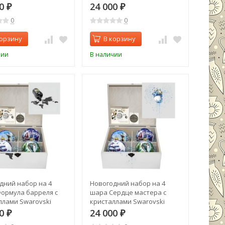
(2563)
00
24 000
₽
₽
0
0
корзину
В корзину
чии
В наличии
дний набор на 4
Новогодний набор на 4
ормула барреля с
шара Сердце мастера с
ллами Swarovski
кристаллами Swarovski
(2567)
00
24 000
₽
₽