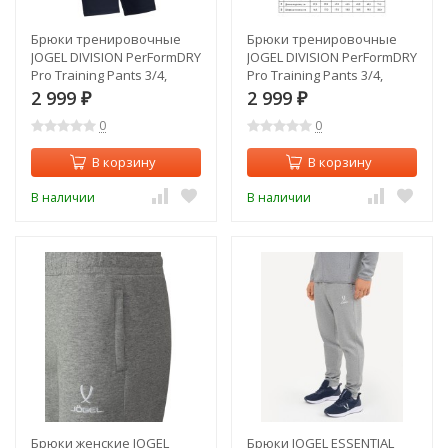
Брюки тренировочные
Брюки тренировочные
JOGEL DIVISION PerFormDRY
JOGEL DIVISION PerFormDRY
Pro Training Pants 3/4,
Pro Training Pants 3/4,
темно-синий (2105770)
черный (2105625)
2 999
2 999
₽
₽
0
0
В корзину
В корзину
В наличии
В наличии
Брюки женские JOGEL
Брюки JOGEL ESSENTIAL