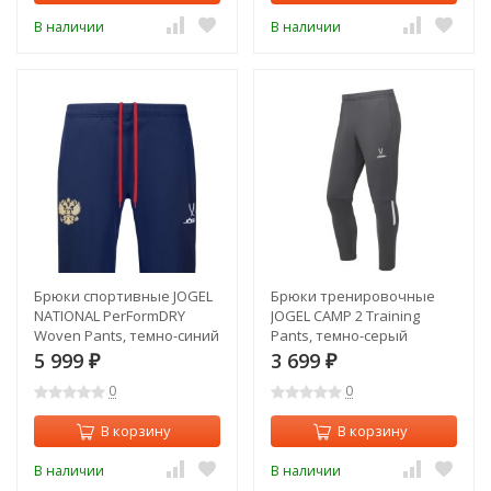
В наличии
В наличии
Брюки спортивные JOGEL
Брюки тренировочные
NATIONAL PerFormDRY
JOGEL CAMP 2 Training
Woven Pants, темно-синий
Pants, темно-серый
(2110183)
(2112246)
5 999
3 699
₽
₽
0
0
В корзину
В корзину
В наличии
В наличии