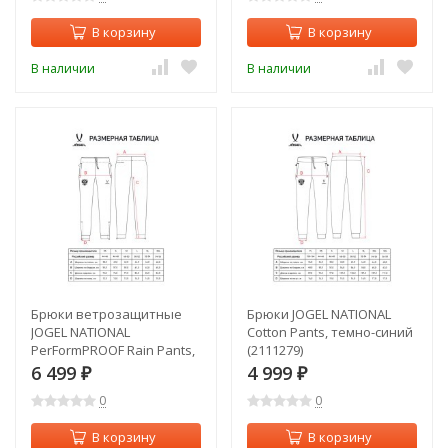
В корзину
В корзину
В наличии
В наличии
Брюки ветрозащитные
Брюки JOGEL NATIONAL
JOGEL NATIONAL
Cotton Pants, темно-синий
PerFormPROOF Rain Pants,
(2111279)
темно-синий (2110672)
6 499
4 999
₽
₽
0
0
В корзину
В корзину