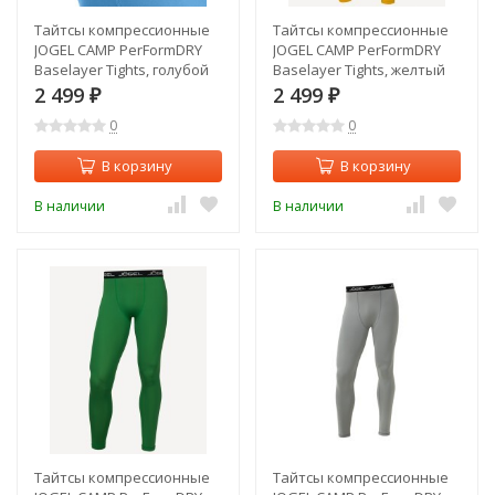
Тайтсы компрессионные
Тайтсы компрессионные
JOGEL CAMP PerFormDRY
JOGEL CAMP PerFormDRY
Baselayer Tights, голубой
Baselayer Tights, желтый
(2125907)
(2125918)
2 499
2 499
₽
₽
0
0
В корзину
В корзину
В наличии
В наличии
Тайтсы компрессионные
Тайтсы компрессионные