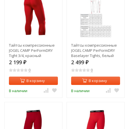
Тайтсы компрессионные
Тайтсы компрессионные
JOGEL CAMP PerFormDRY
JOGEL CAMP PerFormDRY
Tight 3/4, красный
Baselayer Tights, белый
(2125142)
(2128927)
2 199
2 499
₽
₽
0
0
В корзину
В корзину
В наличии
В наличии