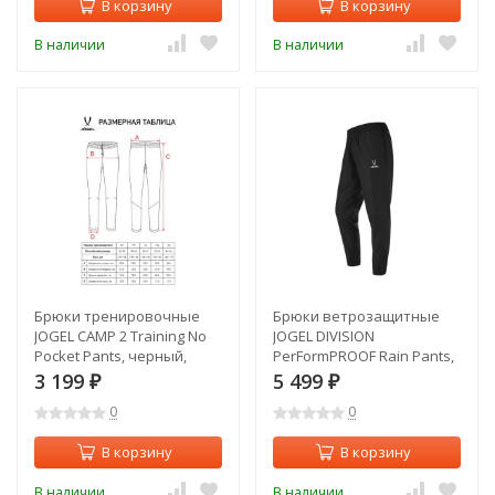
В корзину
В корзину
В наличии
В наличии
Брюки тренировочные
Брюки ветрозащитные
JOGEL CAMP 2 Training No
JOGEL DIVISION
Pocket Pants, черный,
PerFormPROOF Rain Pants,
детский (2126558)
черный (2120644)
3 199
5 499
₽
₽
0
0
В корзину
В корзину
В наличии
В наличии