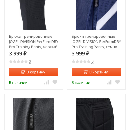
Брюки тренировочные
Брюки тренировочные
JOGEL DIVISION PerFormDRY
JOGEL DIVISION PerFormDRY
Pro Training Pants, черный
Pro Training Pants, темно-
(1950037)
синий (1950092)
3 999
3 999
₽
₽
0
0
В корзину
В корзину
В наличии
В наличии