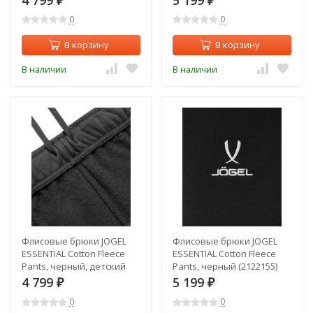
₽
₽
0
0
В корзину
В корзину
В наличии
В наличии
Флисовые брюки JOGEL
Флисовые брюки JOGEL
ESSENTIAL Cotton Fleece
ESSENTIAL Cotton Fleece
Pants, черный, детский
Pants, черный (2122155)
(2122150)
4 799
5 199
₽
₽
0
0