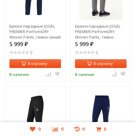
Брюки парадные JOGEL
Брюки парадные JOGEL
PREMIER PerFormDRY
PREMIER PerFormDRY
Woven Pants, темно-синий
Woven Pants, темно-
(1587187)
серый (2122768)
5 999
5 999
₽
₽
0
0
В корзину
В корзину
В наличии
В наличии
0
0
0
0