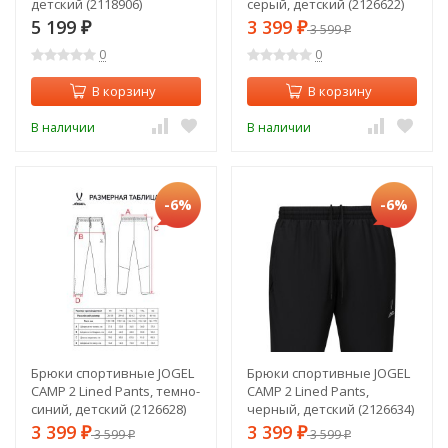
детский (2118906)
серый, детский (2126622)
5 199
3 399
₽
₽
3 599
₽
0
0
В корзину
В корзину
В наличии
В наличии
-6%
-6%
Брюки спортивные JOGEL
Брюки спортивные JOGEL
CAMP 2 Lined Pants, темно-
CAMP 2 Lined Pants,
синий, детский (2126628)
черный, детский (2126634)
3 399
3 399
₽
3 599
₽
3 599
₽
₽