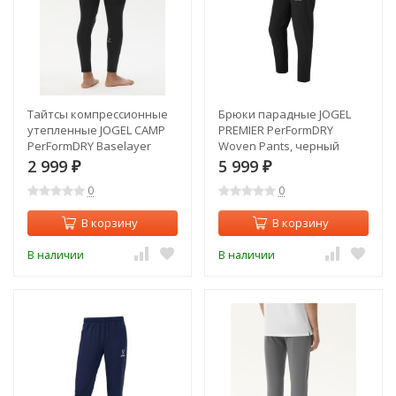
Тайтсы компрессионные
Брюки парадные JOGEL
утепленные JOGEL CAMP
PREMIER PerFormDRY
PerFormDRY Baselayer
Woven Pants, черный
Pants Warm, черный
(2122744)
2 999
5 999
₽
₽
(2125333)
0
0
В корзину
В корзину
В наличии
В наличии