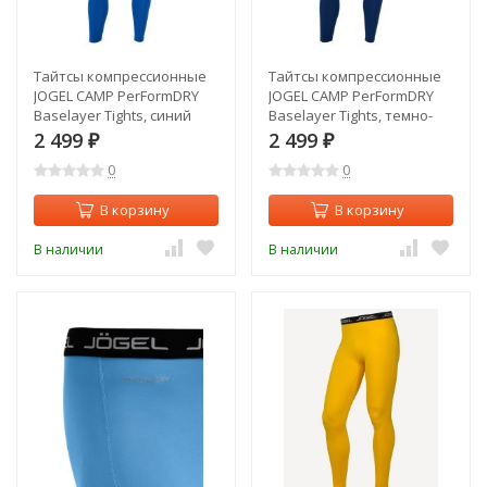
Тайтсы компрессионные
Тайтсы компрессионные
JOGEL CAMP PerFormDRY
JOGEL CAMP PerFormDRY
Baselayer Tights, синий
Baselayer Tights, темно-
(2125186)
синий (2125147)
2 499
2 499
₽
₽
0
0
В корзину
В корзину
В наличии
В наличии