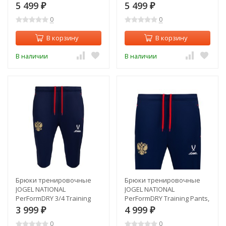
5 499
5 499
₽
₽
0
0
В корзину
В корзину
В наличии
В наличии
Брюки тренировочные
Брюки тренировочные
JOGEL NATIONAL
JOGEL NATIONAL
PerFormDRY 3/4 Training
PerFormDRY Training Pants,
Pants, темно-синий
темно-синий (2110368)
3 999
4 999
₽
₽
(2110358)
0
0