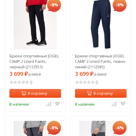
-8%
-8%
Брюки спортивные JOGEL
Брюки спортивные JOGEL
CAMP 2 Lined Pants,
CAMP 2 Lined Pants, темно-
черный (2112551)
синий (2112581)
3 699
3 699
₽
3 999
₽
3 999
₽
₽
0
0
В корзину
В корзину
В наличии
В наличии
-8%
-6%