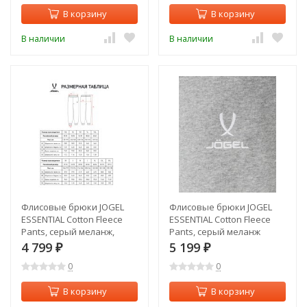
В корзину
В корзину
В наличии
В наличии
Флисовые брюки JOGEL
Флисовые брюки JOGEL
ESSENTIAL Cotton Fleece
ESSENTIAL Cotton Fleece
Pants, серый меланж,
Pants, серый меланж
детский (2122164)
(2122172)
4 799
5 199
₽
₽
0
0
В корзину
В корзину