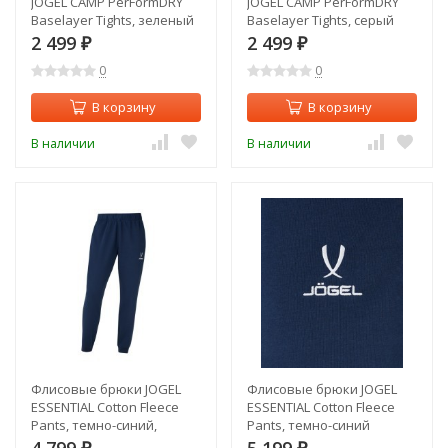
JOGEL CAMP PerFormDRY
JOGEL CAMP PerFormDRY
Baselayer Tights, зеленый
Baselayer Tights, серый
(2125932)
(2125945)
2 499
2 499
₽
₽
0
0
В корзину
В корзину
В наличии
В наличии
Флисовые брюки JOGEL
Флисовые брюки JOGEL
ESSENTIAL Cotton Fleece
ESSENTIAL Cotton Fleece
Pants, темно-синий,
Pants, темно-синий
детский (2122134)
(2122144)
4 799
5 199