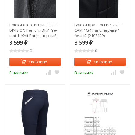
Брюки спортивные JOGEL
Брюки вратарские JOGEL
DIVISION PerFormDRY Pre-
CAMP GK Pant, черный/
match Knit Pants, черный
белый (2107129)
(1950103)
3 599
3 599
₽
₽
0
0
В корзину
В корзину
В наличии
В наличии