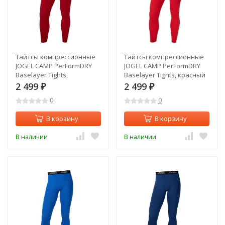
Тайтсы компрессионные
Тайтсы компрессионные
JOGEL CAMP PerFormDRY
JOGEL CAMP PerFormDRY
Baselayer Tights,
Baselayer Tights, красный
гранатовый (2125187)
(2125145)
2 499
2 499
₽
₽
0
0
В корзину
В корзину
В наличии
В наличии