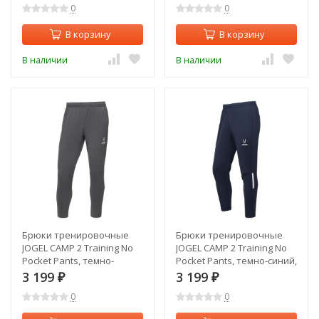
0
0
В корзину
В корзину
В наличии
В наличии
Брюки тренировочные
Брюки тренировочные
JOGEL CAMP 2 Training No
JOGEL CAMP 2 Training No
Pocket Pants, темно-
Pocket Pants, темно-синий,
серый, детский (2126545)
детский (2126551)
3 199
3 199
₽
₽
0
0