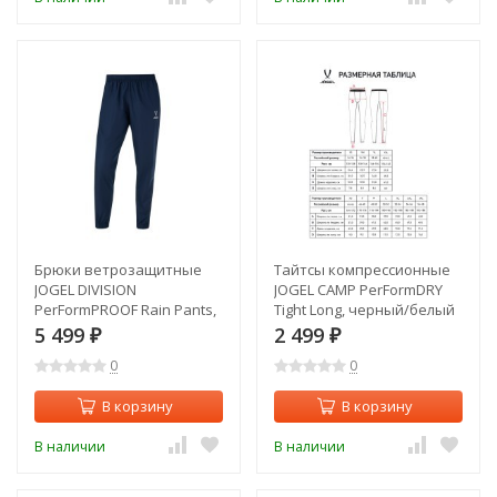
Брюки ветрозащитные
Тайтсы компрессионные
JOGEL DIVISION
JOGEL CAMP PerFormDRY
PerFormPROOF Rain Pants,
Tight Long, черный/белый
темно-синий (2120622)
(2128937)
5 499
2 499
₽
₽
0
0
В корзину
В корзину
В наличии
В наличии