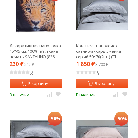
Декоративная наволочка
Комплект наволочек
45*45 см, 100% п/э, ткань,
сатин жаккард Змейка
печать SANTALINO (826-
серый 50*70(2шт) (TT-
040)
00010363)
230
1 850
₽
542
₽
3 700
₽
₽
0
0
В корзину
В корзину
В наличии
В наличии
-50%
-50%