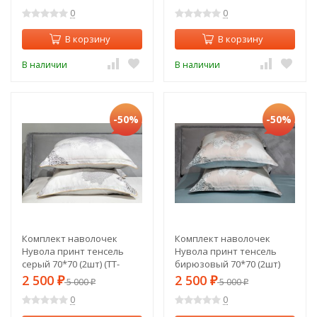
0
0
В корзину
В корзину
В наличии
В наличии
-50%
-50%
Комплект наволочек
Комплект наволочек
Нувола принт тенсель
Нувола принт тенсель
серый 70*70 (2шт) (TT-
бирюзовый 70*70 (2шт)
00011344)
(TT-00011357)
2 500
2 500
₽
5 000
₽
5 000
₽
₽
0
0