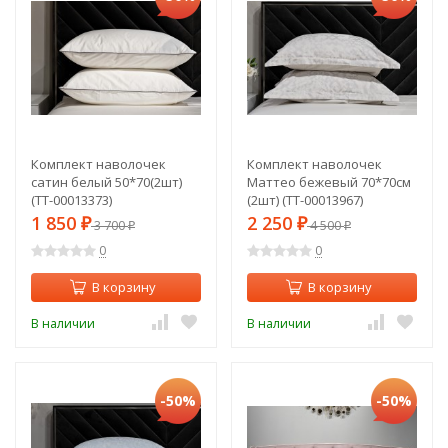
Комплект наволочек
Комплект наволочек
сатин белый 50*70(2шт)
Маттео бежевый 70*70см
(TT-00013373)
(2шт) (TT-00013967)
1 850
2 250
₽
3 700
₽
4 500
₽
₽
0
0
В корзину
В корзину
В наличии
В наличии
-50%
-50%