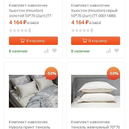
Комплект наволочек
Комплект наволочек
Хьюстон (Houston)
Хьюстон (Houston) серый
золотой 50*70 (2шт) (TT-
50*70 (2шт) (TT-00011480)
00011481)
4 164
4 164
₽
6 940
₽
6 940
₽
₽
0
0
В корзину
В корзину
В наличии
В наличии
-50%
-50%
Комплект наволочек
Комплект наволочек
Нувола принт тенсель
тенсель жемчужный 70*70