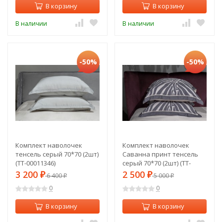
В корзину
В корзину
В наличии
В наличии
-50%
-50%
Комплект наволочек
Комплект наволочек
тенсель серый 70*70 (2шт)
Саванна принт тенсель
(TT-00011346)
серый 70*70 (2шт) (TT-
00011374)
3 200
2 500
₽
6 400
₽
5 000
₽
₽
0
0
В корзину
В корзину