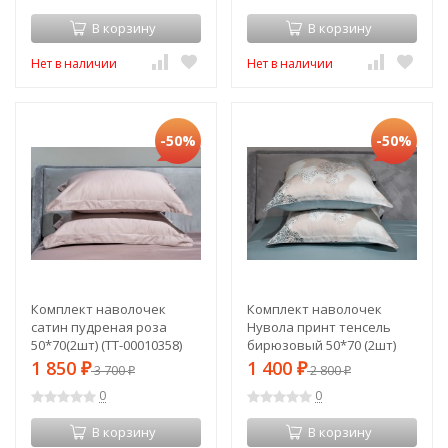
В корзину
В корзину
Нет в наличии
Нет в наличии
-50%
-50%
Комплект наволочек
Комплект наволочек
сатин пудреная роза
Нувола принт тенсель
50*70(2шт) (TT-00010358)
бирюзовый 50*70 (2шт)
(TT-00011356)
1 850
1 400
₽
3 700
₽
2 800
₽
₽
0
0
В корзину
В корзину