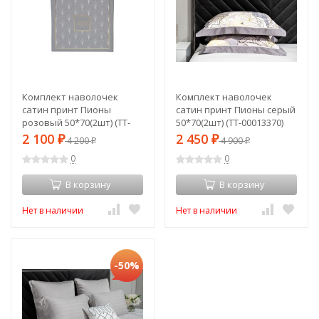
Комплект наволочек
Комплект наволочек
сатин принт Пионы
сатин принт Пионы серый
розовый 50*70(2шт) (TT-
50*70(2шт) (TT-00013370)
00013369)
2 100
2 450
₽
4 200
₽
4 900
₽
₽
0
0
В корзину
В корзину
Нет в наличии
Нет в наличии
-50%