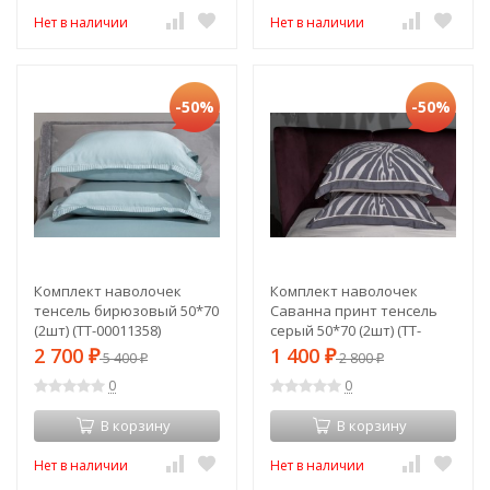
Нет в наличии
Нет в наличии
-50%
-50%
Комплект наволочек
Комплект наволочек
тенсель бирюзовый 50*70
Саванна принт тенсель
(2шт) (TT-00011358)
серый 50*70 (2шт) (TT-
00011373)
2 700
1 400
₽
5 400
₽
2 800
₽
₽
0
0
В корзину
В корзину
Нет в наличии
Нет в наличии