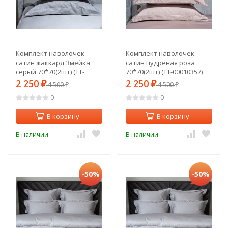
Комплект наволочек
Комплект наволочек
сатин жаккард Змейка
сатин пудреная роза
серый 70*70(2шт) (TT-
70*70(2шт) (TT-00010357)
00010364)
2 250
2 250
₽
4 500
₽
4 500
₽
₽
0
0
В корзину
В корзину
В наличии
В наличии
-50%
-50%