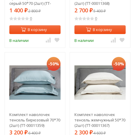
серый 50*70 (2шт) (TT-
(2шт) (TT-00011368)
00011343)
1 400
2 700
₽
2 800
₽
5 400
₽
₽
0
0
В корзину
В корзину
В наличии
В наличии
-50%
-50%
Комплект наволочек
Комплект наволочек
тенсель бирюзовый 70*70
тенсель жемчужный 50*70
(2шт) (TT-00011359)
(2шт) (TT-00011367)
3 200
2 300
₽
6 400
₽
4 600
₽
₽