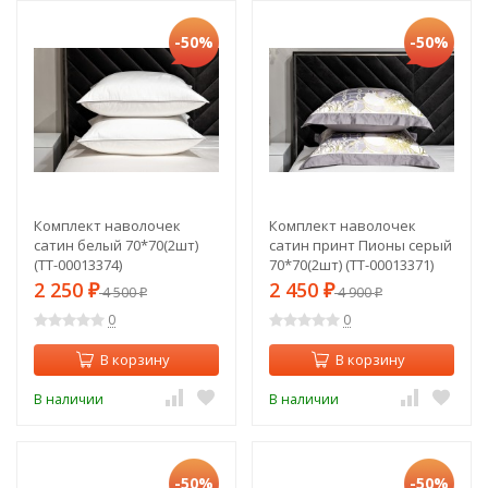
-50%
-50%
Комплект наволочек
Комплект наволочек
сатин белый 70*70(2шт)
сатин принт Пионы серый
(TT-00013374)
70*70(2шт) (TT-00013371)
2 250
2 450
₽
4 500
₽
4 900
₽
₽
0
0
В корзину
В корзину
В наличии
В наличии
-50%
-50%