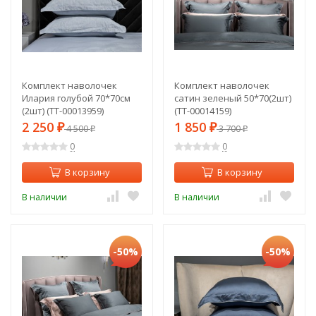
Комплект наволочек
Комплект наволочек
Илария голубой 70*70см
сатин зеленый 50*70(2шт)
(2шт) (TT-00013959)
(TT-00014159)
2 250
1 850
₽
4 500
₽
3 700
₽
₽
0
0
В корзину
В корзину
В наличии
В наличии
-50%
-50%