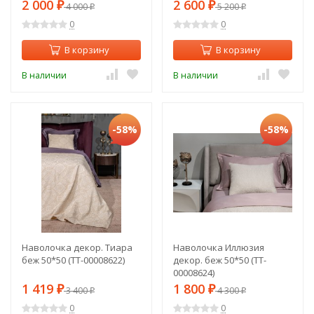
(2шт) (TT-00014767)
50*70см (2шт) (TT-00015273)
2 000
2 600
₽
4 000
₽
5 200
₽
₽
0
0
В корзину
В корзину
В наличии
В наличии
-58%
-58%
Наволочка декор. Тиара
Наволочка Иллюзия
беж 50*50 (TT-00008622)
декор. беж 50*50 (TT-
00008624)
1 419
1 800
₽
3 400
₽
4 300
₽
₽
0
0