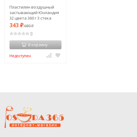
Пластилин воздушный
застывающий Юнландия
32 цвета 360 г 3 стека
105908 (2) (86850)
343
₽
680
₽
0
В корзину
Недоступен