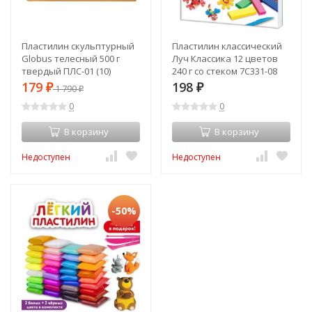
Пластилин скульптурный
Пластилин классический
Globus телесный 500 г
Луч Классика 12 цветов
твердый ПЛС-01 (10)
240 г со стеком 7С331-08
(66110)
(66063)
179
198
₽
1 790
₽
₽
0
0
В корзину
В корзину
Недоступен
Недоступен
-50%