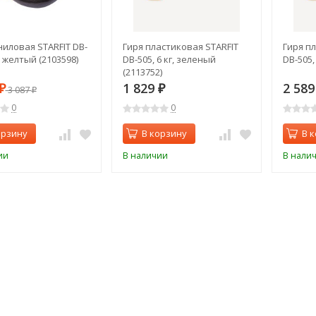
ниловая STARFIT DB-
Гиря пластиковая STARFIT
Гиря п
г, желтый (2103598)
DB-505, 6 кг, зеленый
DB-505,
(2113752)
1 829
2 58
₽
3 087
₽
₽
0
0
орзину
В корзину
В 
ии
В наличии
В нали