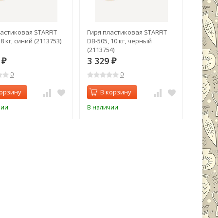
ластиковая STARFIT
Гиря пластиковая STARFIT
 8 кг, синий (2113753)
DB-505, 10 кг, черный
(2113754)
9
3 329
₽
₽
0
0
корзину
В корзину
чии
В наличии