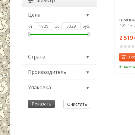
Фильтр
Цена
Гиря ви
401, 4 к
от
до
руб.
2 519
Страна
В к
В налич
Производитель
Упаковка
Очистить