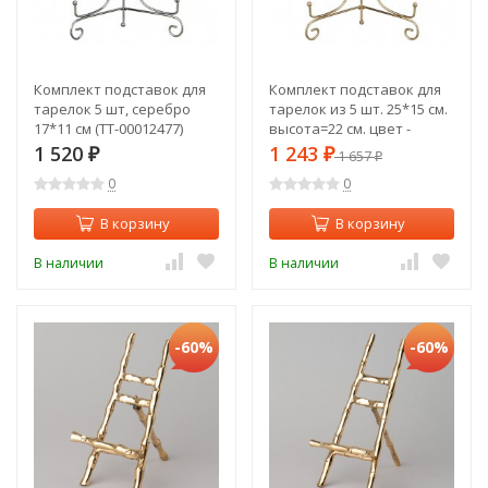
Комплект подставок для
Комплект подставок для
тарелок 5 шт, серебро
тарелок из 5 шт. 25*15 см.
17*11 см (TT-00012477)
высота=22 см. цвет -
золото Lefard (244-105)
1 520
1 243
₽
₽
1 657
₽
0
0
В корзину
В корзину
В наличии
В наличии
-60%
-60%