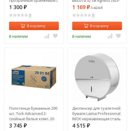
прозрачный оранжевый (
высота 32 см Agness (925-
004.120500.009 )
126)
1 300
1 169
₽
₽
1 424
₽
0
0
В корзину
В корзину
В наличии
В наличии
Полотенца бумажные 200
Диспенсер для туалетной
шт. Tork Advanced 2-
бумаги Laima Professional
слойные белые комп. 20
INOX нержавеющая сталь
пачек 126508 (1) (90765)
зеркальный 605701 (1)
3 745
4 515
₽
₽
(91410)