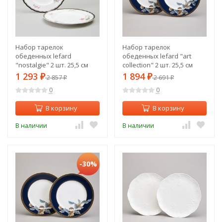
Набор тарелок
Набор тарелок
обеденных lefard
обеденных lefard "art
"nostalgie" 2 шт. 25,5 см
collection" 2 шт. 25,5 см
Lefard (590-667)
Lefard (590-692)
1 293
1 894
₽
2 857
₽
2 691
₽
₽
0
0
В корзину
В корзину
В наличии
В наличии
-30%