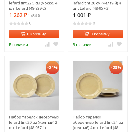
lefard tint 22,5 см (мокко) 4
lefard tint 20 см (желтый) 4
шт. Lefard (48-839-2)
шт. Lefard (48-957-2)
1 262
1 001
₽
1 456
₽
₽
0
0
В корзину
В корзину
В наличии
В наличии
-24%
-23%
Набор тарелок десертных
Набор тарелок
lefard tint 20 см (желтый) 2
обеденных lefard tint 24 см
шт. Lefard (48-957-1)
(желтый) 4 шт. Lefard (48-