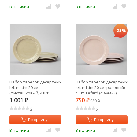
В наличии
В наличии
-23%
Набор тарелок десертных
Набор тарелок десертных
lefard tint 20 см
lefard tint 20 см (розовый)
(фисташковый) 4 шт.
4 шт. Lefard (48-868-3)
Lefard (48-853-3)
1 001
750
₽
₽
980
₽
0
0
В корзину
В корзину
В наличии
В наличии