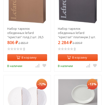
Набор тарелок
Набор тарелок
обеденных lefard
обеденных lefard
"кристал'' голд 2 шт. 26,5
"кристал'' платинум 2 шт.
см Lefard (414-051)
26,7 см Lefard (414-060)
806
2 284
₽
2 855
₽
3 099
₽
₽
0
0
В корзину
В корзину
В наличии
В наличии
-72%
-13%