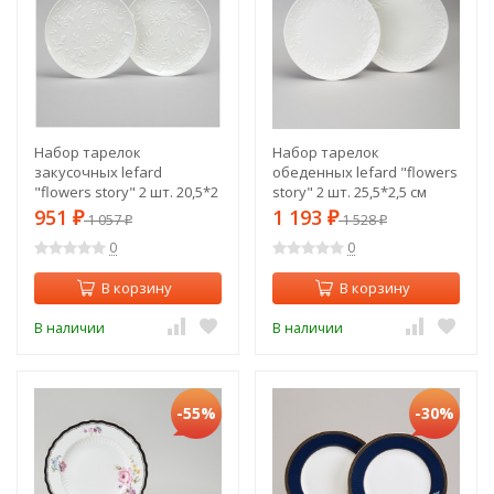
Набор тарелок
Набор тарелок
закусочных lefard
обеденных lefard "flowers
"flowers story" 2 шт. 20,5*2
story" 2 шт. 25,5*2,5 см
см Lefard (474-266)
Lefard (474-265)
951
1 193
₽
1 057
₽
1 528
₽
₽
0
0
В корзину
В корзину
В наличии
В наличии
-55%
-30%