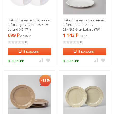
Набор тарелок обеденных
Набор тарелок овальных
lefard "grey" 2 шт. 25,5 см
lefard "pearl" 2 шт.
Lefard (42-471)
23*19,5*3 см Lefard (761-
108)
699
1 143
₽
2 530
₽
1 317
₽
₽
0
0
В корзину
В корзину
В наличии
В наличии
-13%