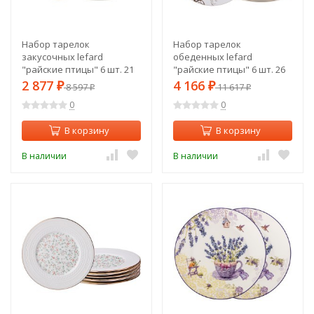
Набор тарелок
Набор тарелок
закусочных lefard
обеденных lefard
"райские птицы" 6 шт. 21
"райские птицы" 6 шт. 26
см черный Lefard (264-753)
см Lefard (264-844)
2 877
4 166
₽
8 597
₽
11 617
₽
₽
0
0
В корзину
В корзину
В наличии
В наличии