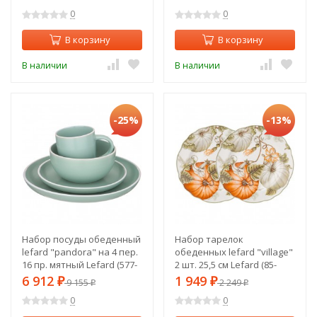
0
0
В корзину
В корзину
В наличии
В наличии
-25%
-13%
Набор посуды обеденный
Набор тарелок
lefard "pandora" на 4 пер.
обеденных lefard "village"
16 пр. мятный Lefard (577-
2 шт. 25,5 см Lefard (85-
169)
1821)
6 912
1 949
₽
9 155
₽
2 249
₽
₽
0
0