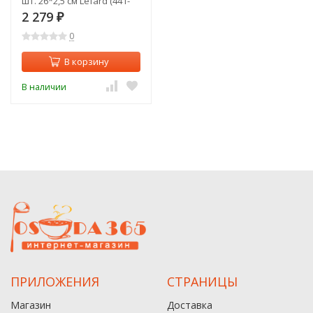
шт. 26*2,5 см Lefard (441-
034)
2 279
₽
0
В корзину
В наличии
ПРИЛОЖЕНИЯ
СТРАНИЦЫ
Магазин
Доставка