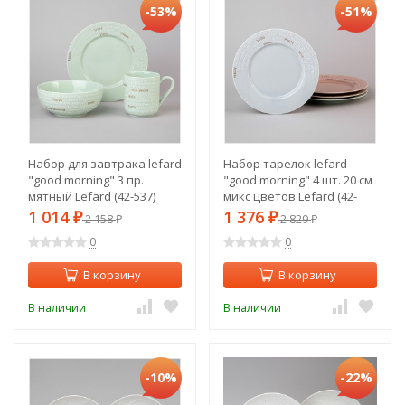
-53%
-51%
Набор для завтрака lefard
Набор тарелок lefard
"good morning" 3 пр.
"good morning" 4 шт. 20 см
мятный Lefard (42-537)
микс цветов Lefard (42-
539)
1 014
1 376
₽
2 158
₽
2 829
₽
₽
0
0
В корзину
В корзину
В наличии
В наличии
-10%
-22%