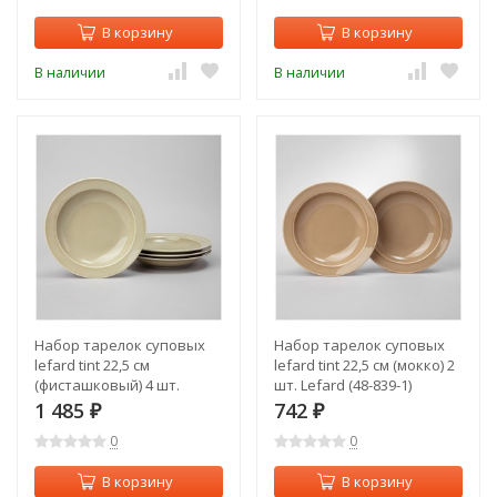
В корзину
В корзину
В наличии
В наличии
Набор тарелок суповых
Набор тарелок суповых
lefard tint 22,5 см
lefard tint 22,5 см (мокко) 2
(фисташковый) 4 шт.
шт. Lefard (48-839-1)
Lefard (48-857-2)
1 485
742
₽
₽
0
0
В корзину
В корзину