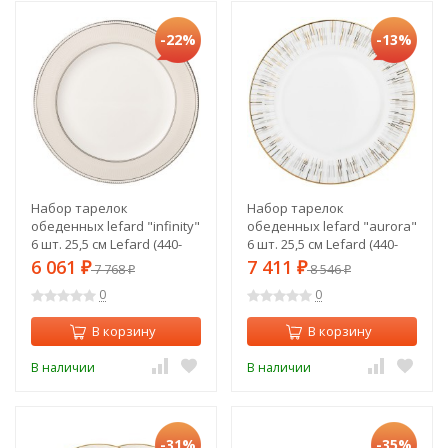
-22%
-13%
Набор тарелок
Набор тарелок
обеденных lefard "infinity"
обеденных lefard "aurora"
6 шт. 25,5 см Lefard (440-
6 шт. 25,5 см Lefard (440-
266)
271)
6 061
7 411
₽
7 768
₽
8 546
₽
₽
0
0
В корзину
В корзину
В наличии
В наличии
-31%
-35%