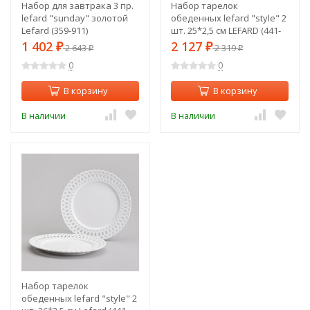
Набор для завтрака 3 пр.
Набор тарелок
lefard "sunday" золотой
обеденных lefard "style" 2
Lefard (359-911)
шт. 25*2,5 см LEFARD (441-
059)
1 402
2 127
₽
2 643
₽
2 319
₽
₽
0
0
В корзину
В корзину
В наличии
В наличии
Набор тарелок
обеденных lefard "style" 2