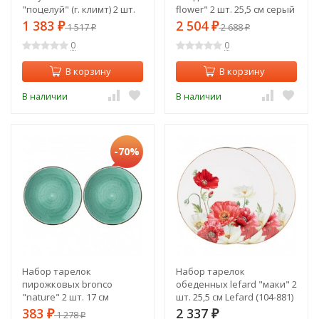
"поцелуй" (г. климт) 2 шт.
flower" 2 шт. 25,5 см серый
20,5 см, кремовая, серая
Lefard (415-2130)
1 383
2 504
₽
1 517
₽
2 688
₽
₽
Lefard (104-670)
0
0
В корзину
В корзину
В наличии
В наличии
-70%
Набор тарелок
Набор тарелок
пирожковых bronco
обеденных lefard "маки" 2
"nature" 2 шт. 17 см
шт. 25,5 см Lefard (104-881)
мятный Bronco (263-1118)
383
2 337
₽
1 278
₽
₽