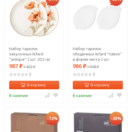
Набор тарелок
Набор тарелок
закусочных lefard
обеденных lefard "native"
"antique" 2 шт. 20,5 см
в форме листа 2 шт.
Lefard (415-2265)
27,7*20,5*2,5 см Lefard
987
986
₽
1 422
₽
1 508
₽
₽
(474-217)
0
0
В корзину
В корзину
В наличии
В наличии
-72%
-26%