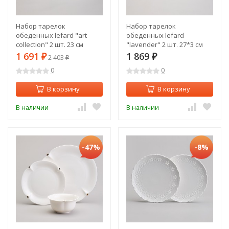
Набор тарелок
Набор тарелок
обеденных lefard "art
обеденных lefard
collection" 2 шт. 23 см
"lavender" 2 шт. 27*3 см
Lefard (590-690)
Lefard (761-141)
1 691
1 869
₽
2 403
₽
₽
0
0
В корзину
В корзину
В наличии
В наличии
-47%
-8%