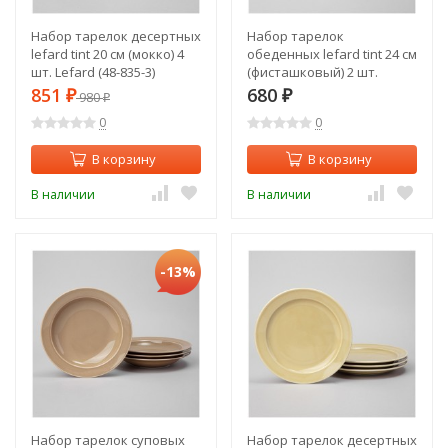
Набор тарелок десертных
Набор тарелок
lefard tint 20 см (мокко) 4
обеденных lefard tint 24 см
шт. Lefard (48-835-3)
(фисташковый) 2 шт.
Lefard (48-854-1)
851
680
₽
980
₽
₽
0
0
В корзину
В корзину
В наличии
В наличии
-13%
Набор тарелок суповых
Набор тарелок десертных