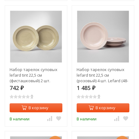
Набор тарелок суповых
Набор тарелок суповых
lefard tint 22,5 см
lefard tint 22,5 см
(фисташковый) 2 шт.
(розовый) 4 шт. Lefard (48-
Lefard (48-857-1)
872-2)
742
1 485
₽
₽
0
0
В корзину
В корзину
В наличии
В наличии