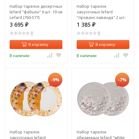
Набор тарелок десертных
Набор тарелок
lefard "фабьен" 6 шт. 19 см
закусочных lefard
Lefard (760-577)
"прованс лаванда" 2 шт.
20,5 см Lefard (104-587)
3 695
1 385
₽
₽
0
0
В корзину
В корзину
В наличии
В наличии
-9%
-7%
Набор тарелок
Набор тарелок
закусочных lefard
обеденных lefard "white