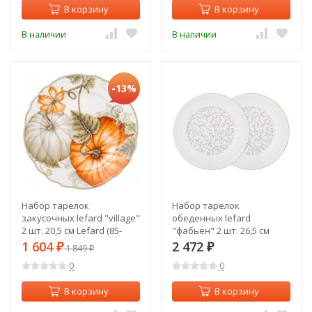
В корзину
В корзину
В наличии
В наличии
-13%
Набор тарелок
Набор тарелок
закусочных lefard "village"
обеденных lefard
2 шт. 20,5 см Lefard (85-
"фабьен" 2 шт. 26,5 см
1820)
Lefard (760-772)
1 604
2 472
₽
1 849
₽
₽
0
0
В корзину
В корзину