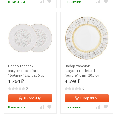
В наличии
В наличии
Набор тарелок
Набор тарелок
закусочных lefard
закусочных lefard
"фабьен" 2 шт. 20,5 см
"aurora" 6 шт. 20,5 см
Lefard (760-771)
Lefard (440-272)
1 264
4 698
₽
₽
0
0
В корзину
В корзину
В наличии
В наличии