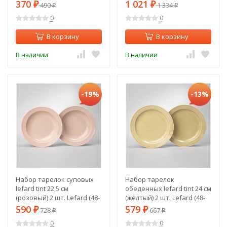
959-2)
370
1 021
₽
490
₽
1 334
₽
₽
0
0
В корзину
В корзину
В наличии
В наличии
-19%
-13%
Набор тарелок суповых
Набор тарелок
lefard tint 22,5 см
обеденных lefard tint 24 см
(розовый) 2 шт. Lefard (48-
(желтый) 2 шт. Lefard (48-
872-1)
959-1)
590
579
₽
728
₽
667
₽
₽
0
0