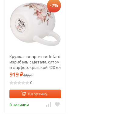
-7%
Кружка заварочная lefard
мэрибель с металл. ситом
и фарфор. крышкой 420 мл
Lefard (87-284)
919
₽
986
₽
0
В корзину
В наличии