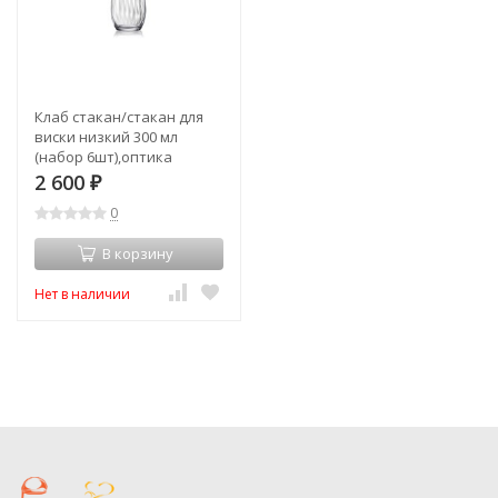
Клаб стакан/стакан для
виски низкий 300 мл
(набор 6шт),оптика
"Waterfoll" (TT-00013174)
2 600
₽
0
В корзину
Нет в наличии