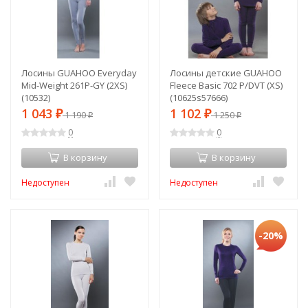
Лосины GUAHOO Everyday
Лосины детские GUAHOO
Mid-Weight 261P-GY (2XS)
Fleece Basic 702 P/DVT (XS)
(10532)
(10625s57666)
1 043
1 102
₽
1 190
₽
1 250
₽
₽
0
0
В корзину
В корзину
Недоступен
Недоступен
-20%