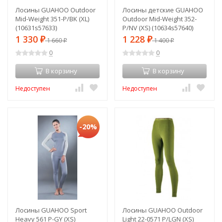
Лосины GUAHOO Outdoor
Лосины детские GUAHOO
Mid-Weight 351-P/BK (XL)
Outdoor Mid-Weight 352-
(10631s57633)
P/NV (XS) (10634s57640)
1 330
1 228
₽
1 660
₽
1 400
₽
₽
0
0
В корзину
В корзину
Недоступен
Недоступен
-20%
Лосины GUAHOO Sport
Лосины GUAHOO Outdoor
Heavy 561 P-GY (XS)
Light 22-0571 P/LGN (XS)