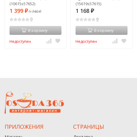
(10615s57652)
(15619s57615)
1 399
1 168
₽
1 740
₽
₽
0
0
В корзину
В корзину
Недоступен
Недоступен
ПРИЛОЖЕНИЯ
СТРАНИЦЫ
Магазин
Доставка