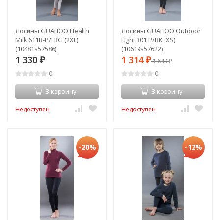
Лосины GUAHOO Health
Лосины GUAHOO Outdoor
Milk 611В-P/LBG (2XL)
Light 301 P/BK (XS)
(10481s57586)
(10619s57622)
1 330
1 314
₽
₽
1 640
₽
0
0
В корзину
В корзину
Недоступен
Недоступен
-20%
-12%