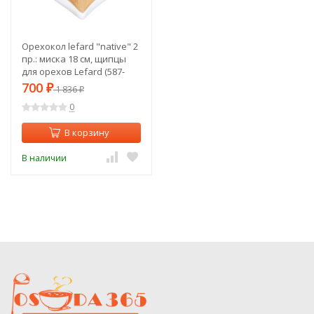
Орехокол lefard "native" 2
пр.: миска 18 см, щипцы
для орехов Lefard (587-
174)
700
₽
1 836
₽
0
В корзину
В наличии