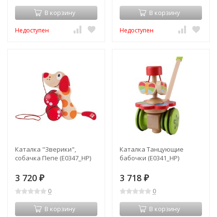
В корзину
В корзину
Недоступен
Недоступен
Каталка "Зверики",
Каталка Танцующие
собачка Пепе (E0347_HP)
бабочки (E0341_HP)
3 720
3 718
₽
₽
0
0
В корзину
В корзину