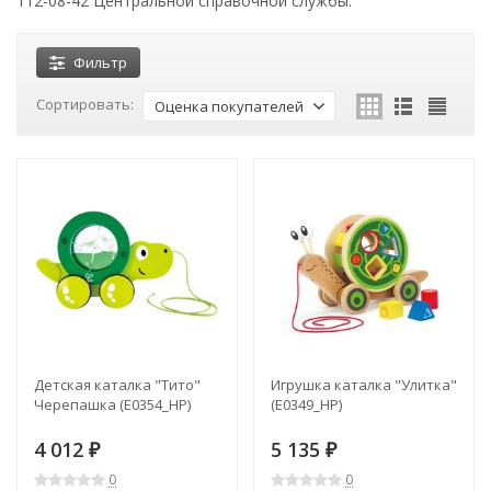
112-08-42 Центральной справочной службы.
Фильтр
Сортировать:
Оценка покупателей
Детская каталка "Тито"
Игрушка каталка "Улитка"
Черепашка (E0354_HP)
(E0349_HP)
4 012
5 135
₽
₽
0
0