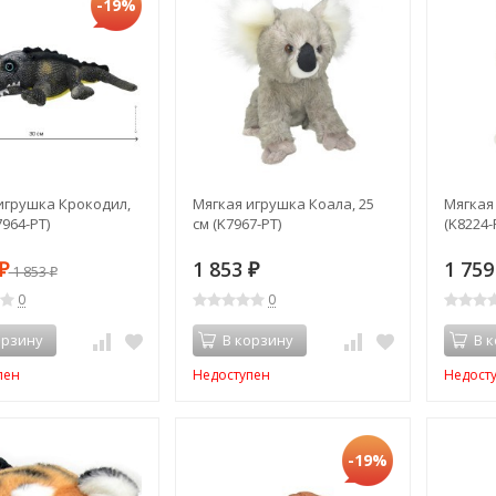
-19%
игрушка Крокодил,
Мягкая игрушка Коала, 25
Мягкая 
7964-PT)
см (K7967-PT)
(K8224-
1 853
1 75
₽
1 853
₽
₽
0
0
орзину
В корзину
В 
пен
Недоступен
Недост
-19%