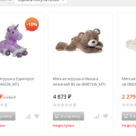
-10%
игрушка Единорог
Мягкая игрушка Мишка
Мягкая
7946SW_MT)
лежачий 80 см (8481SW_MT)
см (84
4 873
2 27
₽
2 232
₽
₽
0
0
орзину
В корзину
В 
пен
Недоступен
Недост