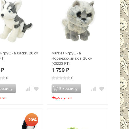
игрушка Хаски, 20 см
Мягкая игрушка
PT)
Норвежский кот, 20 см
(K8228-PT)
9
1 759
₽
₽
0
0
корзину
В корзину
упен
Недоступен
-20%