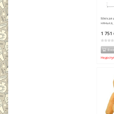
Мягкая 
нянька, 
1 751
В к
Недосту