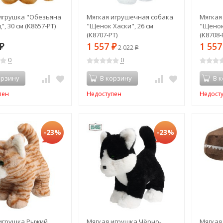
игрушка "Обезьяна
Мягкая игрушечная собака
Мягкая
, 30 см (K8657-PT)
"Щенок Хаски", 26 см
"Щенок 
(K8707-PT)
(K8708-
1 557
1 55
₽
₽
2 022
₽
0
0
орзину
В корзину
В 
пен
Недоступен
Недост
-23%
-23%
игрушка Рыжий
Мягкая игрушка Чёрно-
Мягкая