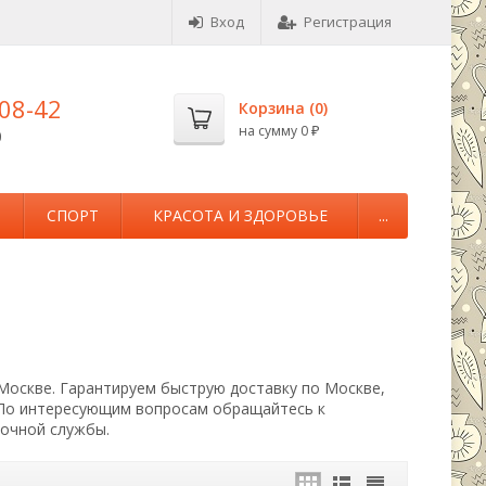
Вход
Регистрация
-08-42
Корзина (
0
)
на сумму
0
0
₽
М
СПОРТ
КРАСОТА И ЗДОРОВЬЕ
...
 Москве. Гарантируем быструю доставку по Москве,
 По интересующим вопросам обращайтесь к
вочной службы.