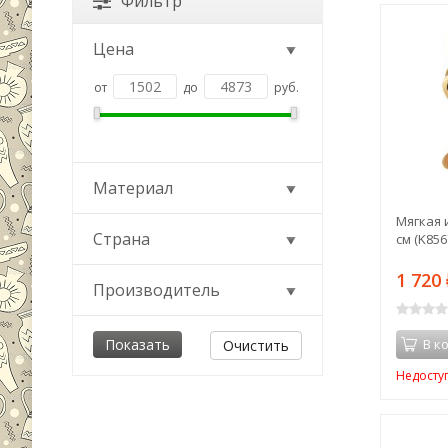
Фильтр
Цена
от
до
руб.
Материал
Мягкая 
Страна
см (K856
1 720
Производитель
В к
Очистить
Недосту