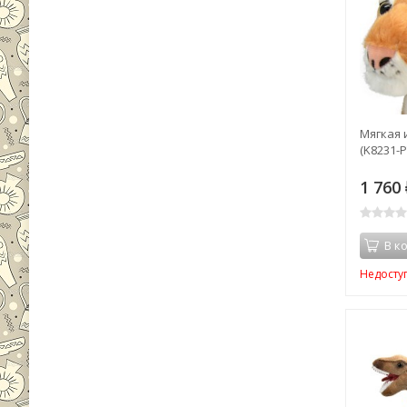
Мягкая 
(K8231-P
1 760
В к
Недосту