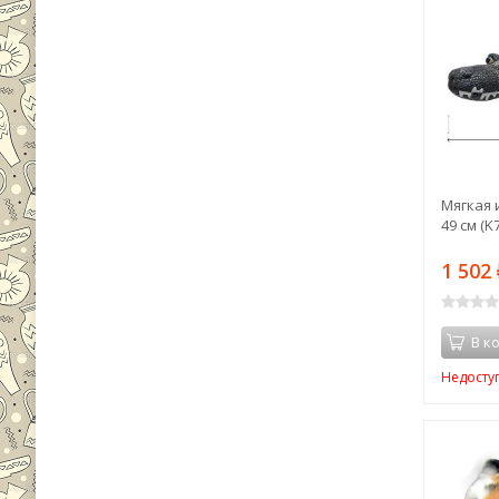
Мягкая 
49 см (K
1 502
В к
Недосту