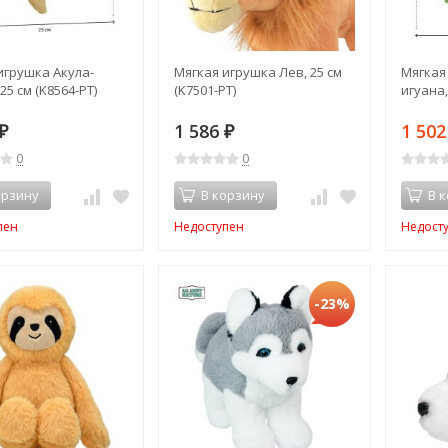
игрушка Акула-
Мягкая игрушка Лев, 25 см
Мягкая
25 см (K8564-PT)
(K7501-PT)
игуана,
1 586
1 50
₽
₽
0
0
орзину
В корзину
В 
пен
Недоступен
Недост
-23%