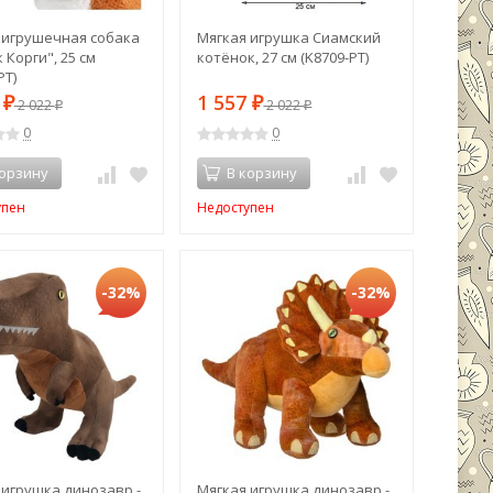
 игрушечная собака
Мягкая игрушка Сиамский
Корги", 25 см
котёнок, 27 см (K8709-PT)
PT)
7
1 557
₽
2 022
₽
2 022
₽
₽
0
0
корзину
В корзину
упен
Недоступен
-32%
-32%
 игрушка динозавр -
Мягкая игрушка динозавр -