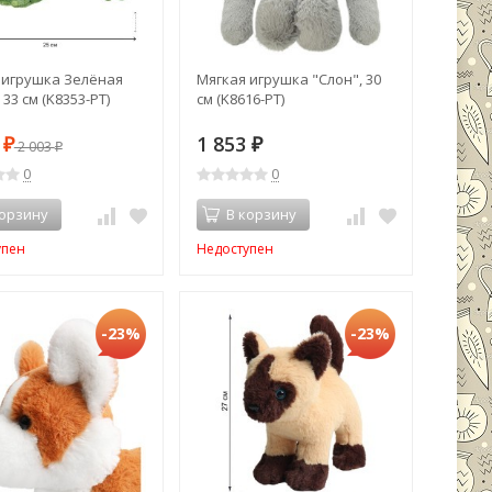
 игрушка Зелёная
Мягкая игрушка "Слон", 30
 33 см (K8353-PT)
см (K8616-PT)
2
1 853
₽
2 003
₽
₽
0
0
корзину
В корзину
упен
Недоступен
-23%
-23%