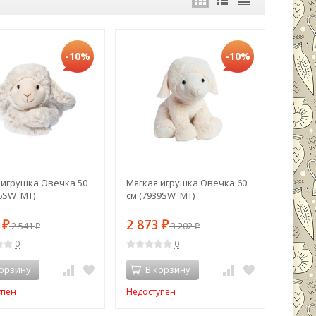
-10%
-10%
 игрушка Овечка 50
Мягкая игрушка Овечка 60
26SW_MT)
см (7939SW_MT)
9
2 873
₽
2 541
₽
3 202
₽
₽
0
0
корзину
В корзину
упен
Недоступен