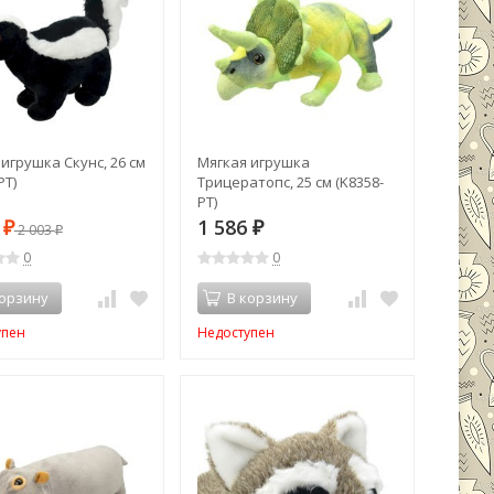
игрушка Скунс, 26 см
Мягкая игрушка
PT)
Трицератопс, 25 см (K8358-
PT)
3
1 586
₽
2 003
₽
₽
0
0
корзину
В корзину
упен
Недоступен