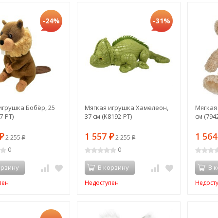
-24%
-31%
игрушка Бобёр, 25
Мягкая игрушка Хамелеон,
Мягкая
7-PT)
37 см (K8192-PT)
см (79
1 557
1 56
₽
2 255
₽
2 255
₽
₽
0
0
орзину
В корзину
В 
пен
Недоступен
Недост