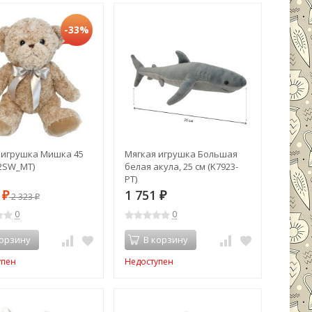
-33%
 игрушка Мишка 45
Мягкая игрушка Большая
42SW_MT)
белая акула, 25 см (K7923-
PT)
4
1 751
₽
2 323
₽
₽
0
0
корзину
В корзину
упен
Недоступен