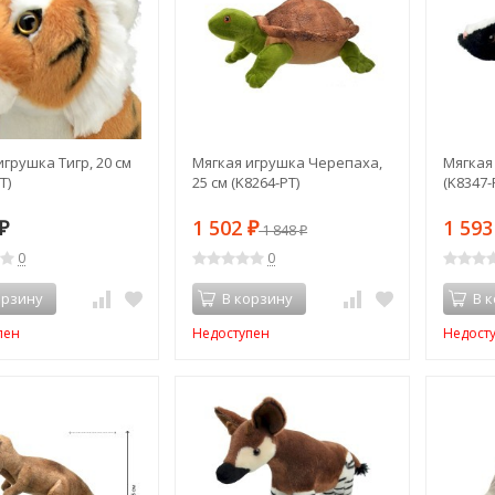
игрушка Тигр, 20 см
Мягкая игрушка Черепаха,
Мягкая 
T)
25 см (K8264-PT)
(K8347-
1 502
1 59
₽
₽
1 848
₽
0
0
орзину
В корзину
В 
пен
Недоступен
Недост