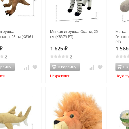
игрушка
Мягкая игрушка Окапи, 25
Мягкая
завр, 25 см (K8361-
см (K8379-PT)
Гиппопо
PT)
1 625
1 58
₽
₽
0
0
орзину
В корзину
В 
пен
Недоступен
Недост