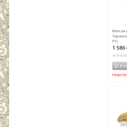
Мягкая 
Тиранно
PT)
1 586
В к
Недосту