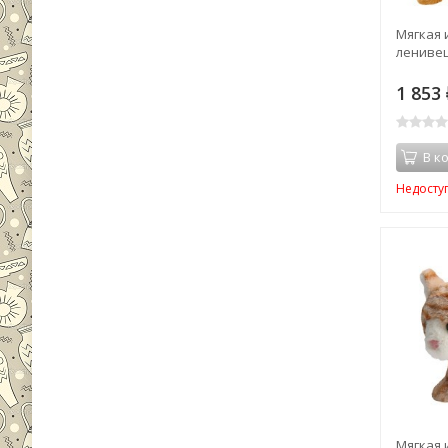
Мягкая 
ленивец"
1 853
В к
Недосту
Мягкая 