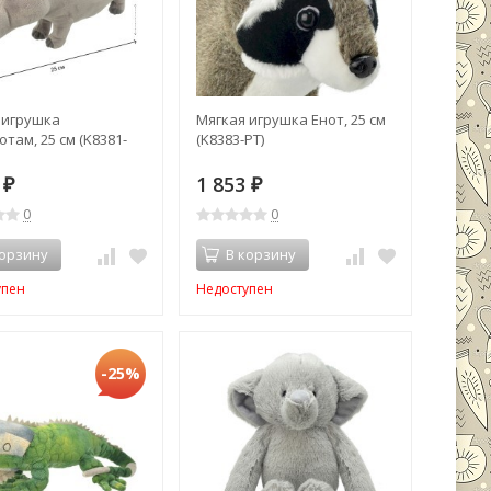
 игрушка
Мягкая игрушка Енот, 25 см
там, 25 см (K8381-
(K8383-PT)
6
1 853
₽
₽
0
0
корзину
В корзину
упен
Недоступен
-25%