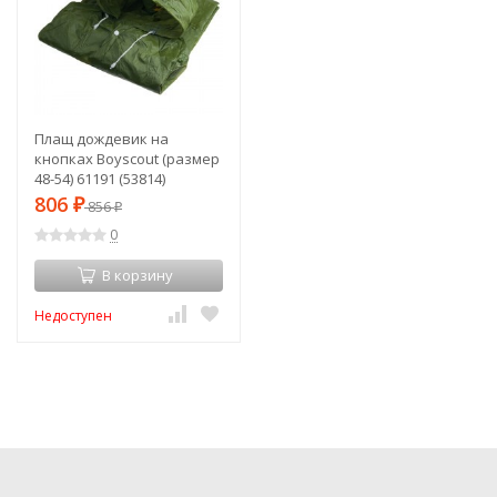
Плащ дождевик на
кнопках Boyscout (размер
48-54) 61191 (53814)
806
₽
856
₽
0
В корзину
Недоступен