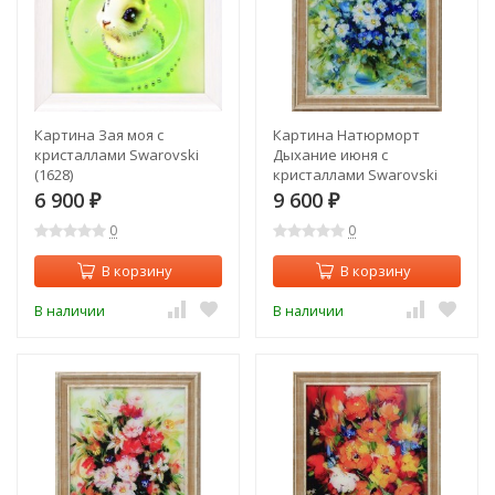
Картина Зая моя с
Картина Натюрморт
кристаллами Swarovski
Дыхание июня с
(1628)
кристаллами Swarovski
(1627)
6 900
9 600
₽
₽
0
0
В корзину
В корзину
В наличии
В наличии