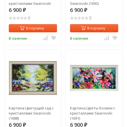
кристаллами Swarovski
Swarovski (1692)
(1694)
6 900
6 900
₽
₽
0
0
В корзину
В корзину
В наличии
В наличии
Картина Цветущий сад с
Картина Цветы Космеи с
кристаллами Swarovski
кристаллами Swarovski
(1688)
(1691)
6 900
6 900
₽
₽