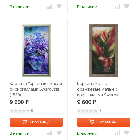
В наличии
В наличии
Картина Гортензия малая
Картина Каллы
с кристаллами Swarovski
оранжевые малые с
(1580)
кристаллами Swarovski
(1579)
9 600
9 600
₽
₽
0
0
В корзину
В корзину
В наличии
В наличии