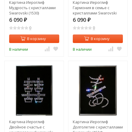
Картина Иероглиф
Картина Иероглиф
Мудрость с кристаллами
Гармония в семье с
Swarovski (1530)
кристаллами Swarovski
(1528)
6 090
6 090
₽
₽
0
0
В корзину
В корзину
В наличии
В наличии
Картина Иероглиф
Картина Иероглиф
Двойное счастье с
Долголетие с кристаллами