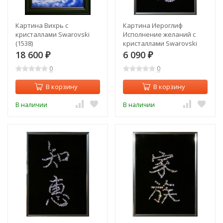
Картина Вихрь с
Картина Иероглиф
кристаллами Swarovski
Исполнение желаний с
(1538)
кристаллами Swarovski
(1531)
18 600
6 090
₽
₽
0
0
В корзину
В корзину
В наличии
В наличии