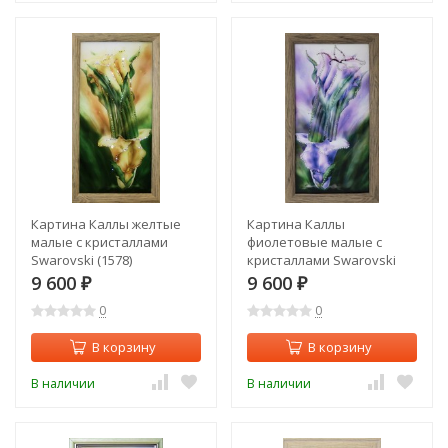
Картина Каллы желтые
Картина Каллы
малые с кристаллами
фиолетовые малые с
Swarovski (1578)
кристаллами Swarovski
(1577)
9 600
9 600
₽
₽
0
0
В корзину
В корзину
В наличии
В наличии