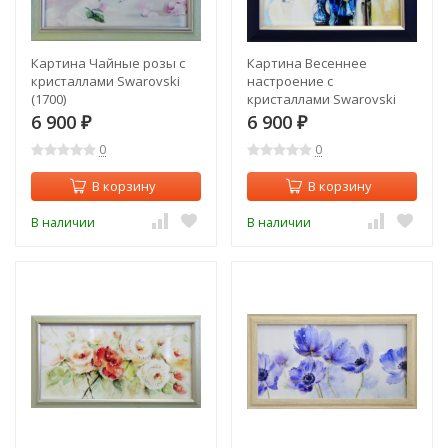
Картина Чайные розы с
Картина Весеннее
кристаллами Swarovski
настроение с
(1700)
кристаллами Swarovski
(1696)
6 900
6 900
₽
₽
0
0
В корзину
В корзину
В наличии
В наличии