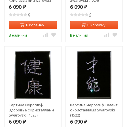
кристаллами Swarovski
Swarovski (1524)
(1527)
6 090
6 090
₽
₽
0
0
В корзину
В корзину
В наличии
В наличии
Картина Иероглиф
Картина Иероглиф Талант
Здоровье с кристаллами
с кристаллами Swarovski
Swarovski (1523)
(1522)
6 090
6 090
₽
₽