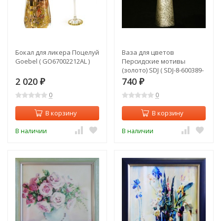
Бокал для ликера Поцелуй
Ваза для цветов
Goebel ( GO67002212AL )
Персидские мотивы
(золото) SDJ ( SDJ-8-600389-
1G-AL )
2 020
740
₽
₽
0
0
В корзину
В корзину
В наличии
В наличии