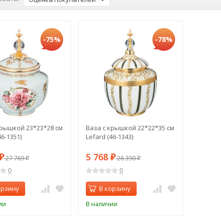
-75%
-78%
крышкой 23*23*28 см
Ваза с крышкой 22*22*35 см
46-1351)
Lefard (46-1343)
5 768
₽
27 769
₽
26 390
₽
₽
0
0
орзину
В корзину
ии
В наличии