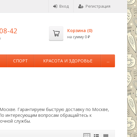
Вход
Регистрация
-08-42
Корзина (
0
)
на сумму
0
0
₽
М
СПОРТ
КРАСОТА И ЗДОРОВЬЕ
...
 Москве. Гарантируем быструю доставку по Москве,
 По интересующим вопросам обращайтесь к
вочной службы.