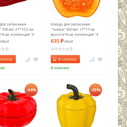
для запекания
Блюдо для запекания
 500 мл. 21*12,5 см.
"тыква" 650 мл. 17*17 см.
6 см. коллекция "il
высота=6 см. коллекция "il
o" Agness (490-318)
raccolto" Agness (490-329)
635
905
₽
950
₽
₽
0
0
корзину
В корзину
чии
В наличии
-34%
-35%