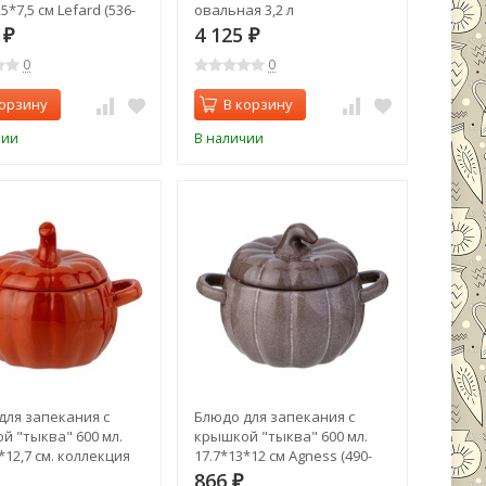
,5*7,5 см Lefard (536-
овальная 3,2 л
37,5х22х15,5см Lefard (536-
3
4 125
₽
₽
281)
0
0
корзину
В корзину
чии
В наличии
для запекания с
Блюдо для запекания с
й "тыква" 600 мл.
крышкой "тыква" 600 мл.
*12,7 см. коллекция
17.7*13*12 см Agness (490-
olto" Agness (490-468)
471)
866
₽