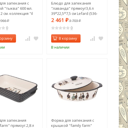
для запекания с
Блюдо для запекания
й "тыква" 600 мл.
"лаванда" прямоуг3,6 л
2 см. коллекция "il
39*22,5*7,5 см Lefard (536-
o" Agness (490-455)
247)
2 461
966
₽
3 703
₽
₽
0
0
корзину
В корзину
чии
В наличии
для запекания
Форма для запекания с
 farm" прямоуг.2,8 л
крышкой "family farm"