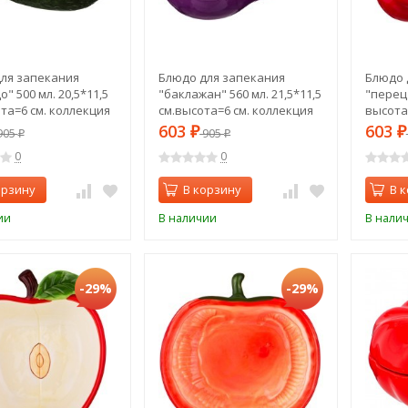
ля запекания
Блюдо для запекания
Блюдо 
" 500 мл. 20,5*11,5
"баклажан" 560 мл. 21,5*11,5
"перец"
ота=6 см. коллекция
см.высота=6 см. коллекция
высота=
lto" Agness (490-317)
"il raccolto" Agness (490-319)
raccolt
603
603
905
₽
905
₽
₽
₽
0
0
орзину
В корзину
В 
ии
В наличии
В нали
-29%
-29%