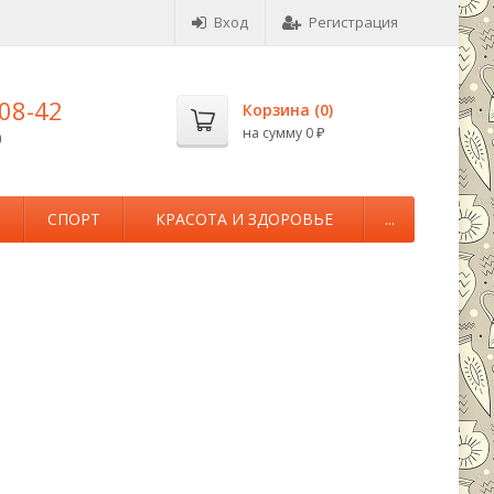
Вход
Регистрация
-08-42
Корзина (
0
)
на сумму
0
0
₽
М
СПОРТ
КРАСОТА И ЗДОРОВЬЕ
...