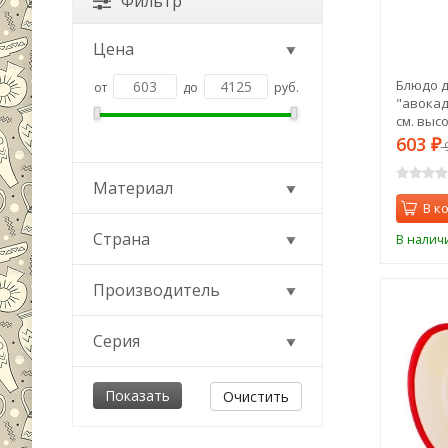
Фильтр
Цена
Блюдо д
от
до
руб.
"авокадо
см. выс
"il racco
603
₽
Материал
В к
Страна
В налич
Производитель
Серия
Очистить