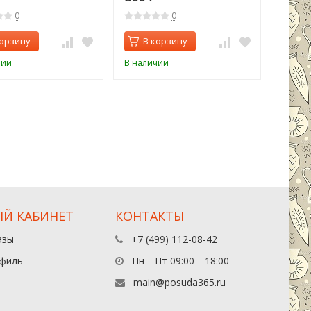
0
0
корзину
В корзину
чии
В наличии
Й КАБИНЕТ
КОНТАКТЫ
азы
+7 (499) 112-08-42
филь
Пн—Пт 09:00—18:00
main@posuda365.ru