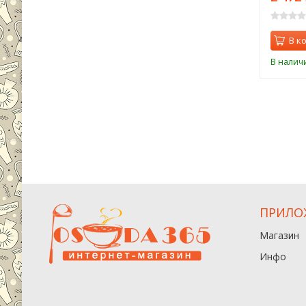
В к
В налич
ПРИЛО
Магазин
Инфо