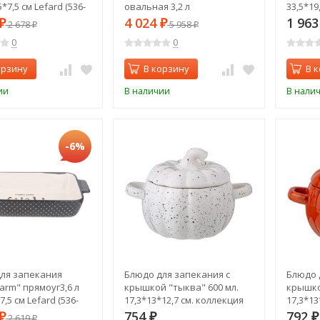
5*7,5 см Lefard (536-
овальная 3,2 л
33,5*19
37,5х22х15,5см Lefard (536-
276)
4 024
1 96
₽
2 678
₽
5 958
₽
₽
254)
0
0
орзину
В корзину
В 
ии
В наличии
В нали
-6%
ля запекания
Блюдо для запекания с
Блюдо 
farm" прямоуг3,6 л
крышкой "тыква" 600 мл.
крышко
7,5 см Lefard (536-
17,3*13*12,7 см. коллекция
17,3*13
"il raccolto" Agness (490-469)
"il racc
754
792
₽
2 619
₽
₽
₽