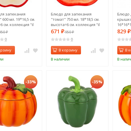
ля запекания
Блюдо для запекания
Блюдо 
 600 мл. 19*16,5 см.
"томат" 750 мл. 18*18,5 см.
крышко
 см. коллекция "il
высота=6 см. коллекция "il
16*16*1
" Agness (490-327)
raccolto" Agness (490-328)
raccolt
671
829
950
₽
950
₽
₽
₽
0
0
орзину
В корзину
В 
ии
В наличии
В нали
-33%
-35%