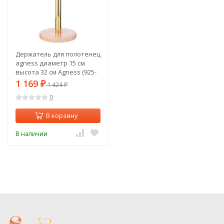
Держатель для полотенец
agness диаметр 15 см
высота 32 см Agness (925-
126)
1 169
₽
1 424
₽
0
В корзину
В наличии