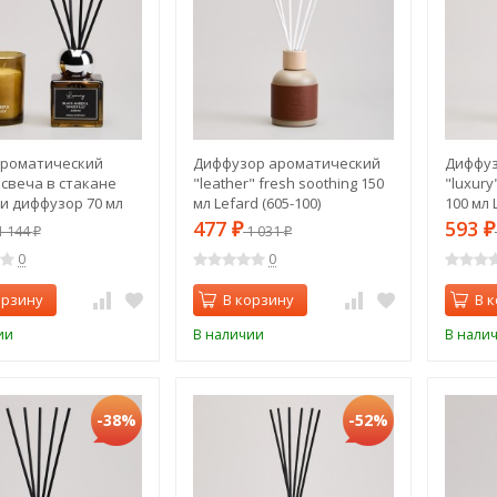
ароматический
Диффузор ароматический
Диффуз
 свеча в стакане
"leather" fresh soothing 150
"luxury
 и диффузор 70 мл
мл Lefard (605-100)
100 мл 
ber&ginger lily
477
593
 144
₽
1 031
₽
₽
₽
605-119)
0
0
орзину
В корзину
В 
ии
В наличии
В нали
-38%
-52%