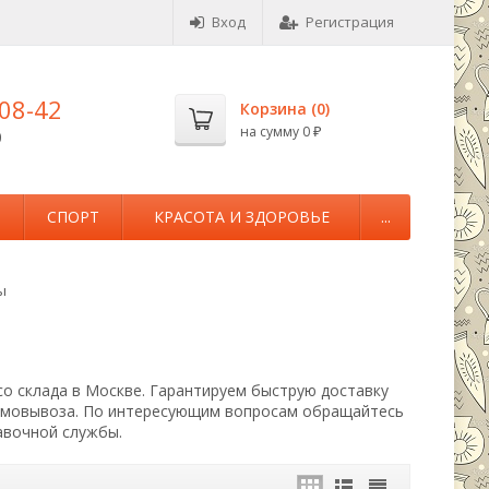
Вход
Регистрация
-08-42
Корзина (
0
)
на сумму
0
0
₽
М
СПОРТ
КРАСОТА И ЗДОРОВЬЕ
...
ы
о склада в Москве. Гарантируем быструю доставку
самовывоза. По интересующим вопросам обращайтесь
авочной службы.