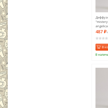
Диффуз
"mistery
angelica
136)
487
₽
В к
В налич