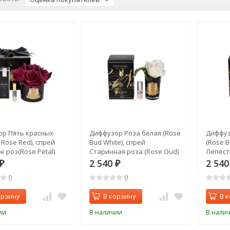
р Пять красных
Диффузор Роза белая (Rose
Диффуз
 Rose Red), спрей
Bud White), спрей
(Rose B
к роз(Rose Petal)
Старинная роза (Rose Oud)
Лепесто
пак. (TT-00006253)
5мл в упаковке (TT-
5мл в у
2 540
2 54
₽
₽
00006246)
0
0
орзину
В корзину
В 
ии
В наличии
В нали