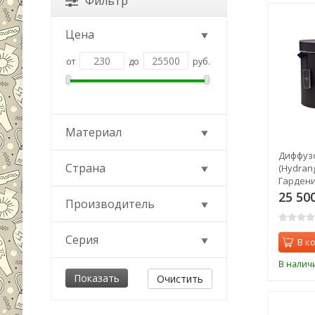
Фильтр
Цена
от
до
руб.
Материал
Диффузо
Страна
(Hydran
Гардени
10 ml в 
25 50
Производитель
Серия
В к
В налич
Очистить