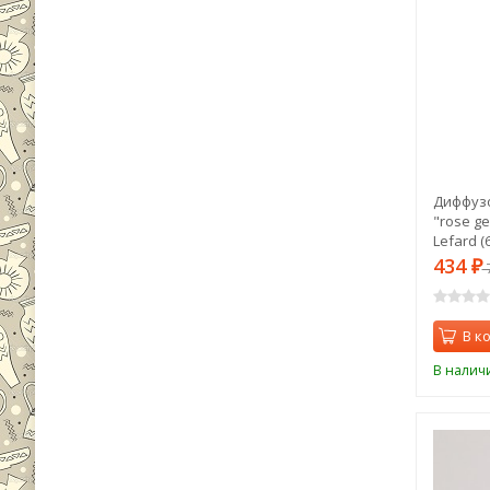
Диффуз
"rose ge
Lefard (
434
₽
В к
В налич