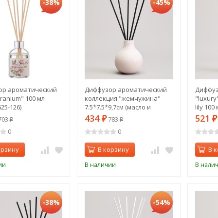
-38%
-45%
ор ароматический
Диффузор ароматический
Диффуз
ranium" 100 мл
коллекция "жемчужина"
"luxury
625-126)
7.5*7.5*9,7см (масло и
lily 100
палочки в комплекте)
434
521
703
₽
783
₽
₽
₽
Lefard (374-160)
0
0
орзину
В корзину
В 
ии
В наличии
В нали
-38%
-54%