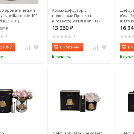
ор ароматический
Аромадиффузор с
Диффуз
" vanilla cookie 100
палочками Просекко
(Oval R
d (605-131)
(Prosecco) 500мл в уп. (TT-
шато (W
00014725)
2х10мл 
13 260
16 3
887
₽
₽
0
0
орзину
В корзину
В 
ии
В наличии
В нали
ор
Диффузор Пять кремовых
Диффуз