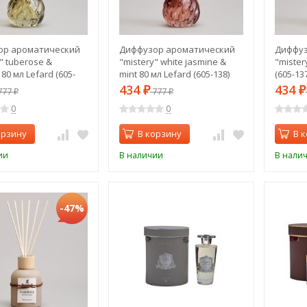
ор ароматический
Диффузор ароматический
Диффуз
" tuberose &
"mistery" white jasmine &
"mister
 80 мл Lefard (605-
mint 80 мл Lefard (605-138)
(605-137
434
434
777
₽
777
₽
₽
₽
0
0
орзину
В корзину
В 
ии
В наличии
В нали
-47%