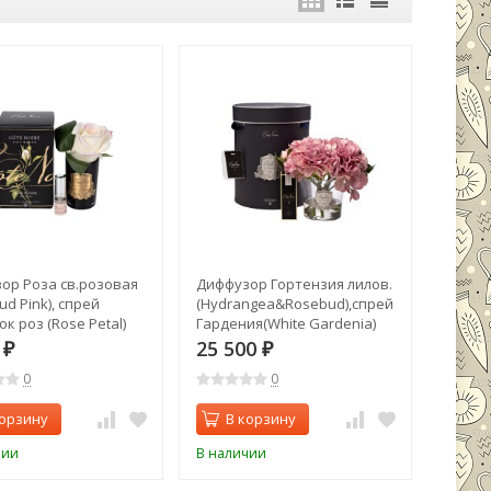
ор Роза св.розовая
Диффузор Гортензия лилов.
ud Pink), спрей
(Hydrangea&Rosebud),спрей
к роз (Rose Petal)
Гардения(White Gardenia)
пак. (TT-00006248)
2*10ml в уп. (TT-00012716)
0
25 500
₽
₽
0
0
корзину
В корзину
чии
В наличии