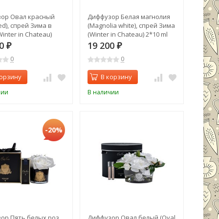
ор Овал красный
Диффузор Белая магнолия
ed), спрей Зима в
(Magnolia white), спрей Зима
inter in Chateau)
(Winter in Chateau) 2*10 ml
в уп. (TT-00014737)
упак. (TT-00014738)
40
19 200
₽
₽
0
0
корзину
В корзину
чии
В наличии
-20%
ор Пять белых роз
Диффузор Овал белый (Oval