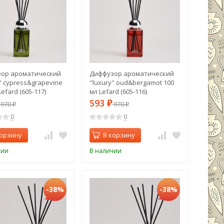
ор ароматический
Диффузор ароматический
" cypress&grapevine
"luxury" oud&bergamot 100
Lefard (605-117)
мл Lefard (605-116)
593
970
₽
970
₽
₽
0
0
корзину
В корзину
чии
В наличии
-38%
-38%