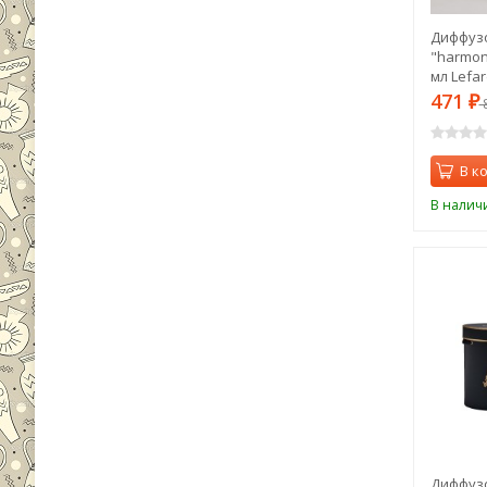
Диффуз
"harmony
мл Lefar
471
₽
В к
В налич
Диффуз