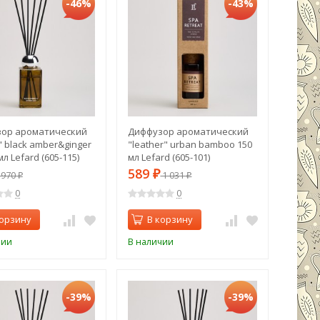
-46%
-43%
ор ароматический
Диффузор ароматический
" black amber&ginger
"leather" urban bamboo 150
 мл Lefard (605-115)
мл Lefard (605-101)
589
970
₽
1 031
₽
₽
0
0
корзину
В корзину
чии
В наличии
-39%
-39%