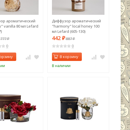
ор ароматический
Диффузор ароматический
y" vanilla 80 мл Lefard
"harmony" local honey 100
)
мл Lefard (605-130)
442
777
₽
887
₽
₽
0
0
корзину
В корзину
чии
В наличии