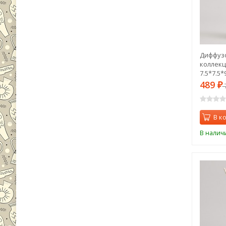
Диффуз
коллекц
7.5*7.5*
палочки
489
₽
Lefard (
В к
В налич