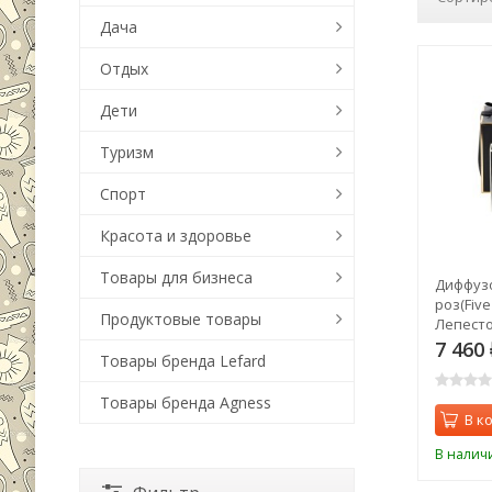
Дача
Отдых
Дети
Туризм
Спорт
Красота и здоровье
Товары для бизнеса
Диффузо
роз(Five
Продуктовые товары
Лепесто
10мл в у
7 460
Товары бренда Lefard
Товары бренда Agness
В к
В налич