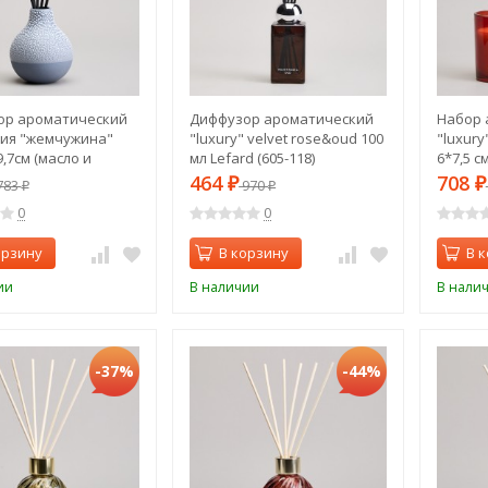
ор ароматический
Диффузор ароматический
Набор 
ия "жемчужина"
"luxury" velvet rose&oud 100
"luxury
9,7см (масло и
мл Lefard (605-118)
6*7,5 с
 в комплекте)
oud&ber
464
708
783
₽
970
₽
₽
₽
374-159)
120)
0
0
орзину
В корзину
В 
ии
В наличии
В нали
-37%
-44%