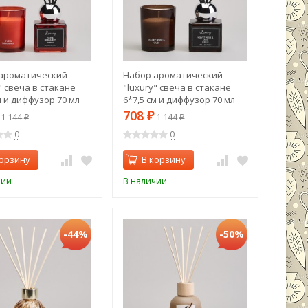
ароматический
Набор ароматический
" свеча в стакане
"luxury" свеча в стакане
м и диффузор 70 мл
6*7,5 см и диффузор 70 мл
gamot Lefard (605-
velvet rose&oud Lefard (605-
708
1 144
₽
1 144
₽
₽
122)
0
0
корзину
В корзину
чии
В наличии
-44%
-50%