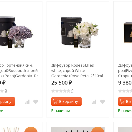
р Гортензия син.
Диффузор Roses&LIlies
Диффуз
gea&Rosebud),спрей
white, спрей White
роз(Fiv
я+Роза(Gardenia+Rose)
Gardenia+Rose Petal 2*10ml
Старин
уп (TT-00012717)
в упак. (TT-00012714)
10мл в 
0
25 500
9 38
₽
₽
0
0
орзину
В корзину
В 
ии
В наличии
В нали