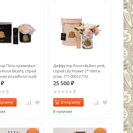
ор Пять кремовых
Диффузор Roses&LIlies pink,
e Rose Blush), спрей
спрей Lily Flower 2*10ml в
ная роза(Rose oud)
упак. (TT-00012715)
уп. (TT-00012713)
0
25 500
₽
₽
0
0
корзину
В корзину
чии
В наличии