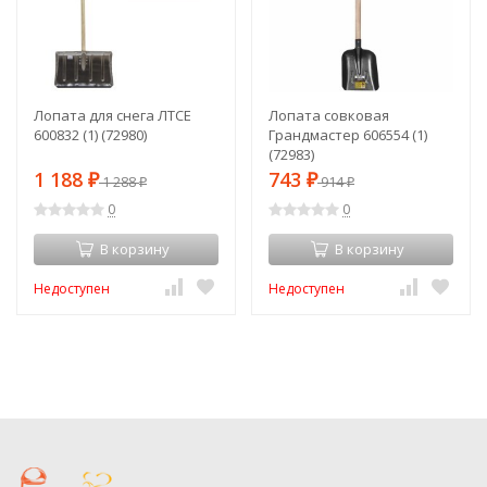
Лопата для снега ЛТСЕ
Лопата совковая
600832 (1) (72980)
Грандмастер 606554 (1)
(72983)
1 188
743
₽
1 288
₽
914
₽
₽
0
0
В корзину
В корзину
Недоступен
Недоступен