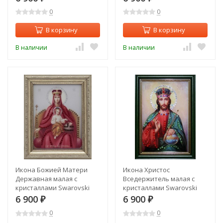
0
0
В корзину
В корзину
В наличии
В наличии
Икона Божией Матери
Икона Христос
Державная малая с
Вседержитель малая с
кристаллами Swarovski
кристаллами Swarovski
(1477)
(1476)
6 900
6 900
₽
₽
0
0