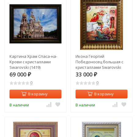
Картина Храм Спаса-на-
Икона Георгий
Крови с кристаллами
Победоносец большая с
Swarovski (1419)
кристаллами Swarovski
(1853)
69 000
33 000
₽
₽
0
0
В корзину
В корзину
В наличии
В наличии