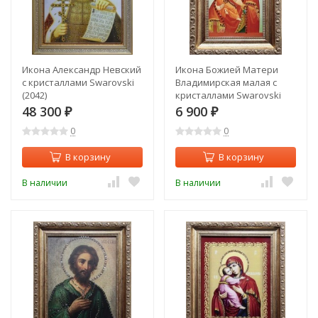
Икона Александр Невский
Икона Божией Матери
с кристаллами Swarovski
Владимирская малая с
(2042)
кристаллами Swarovski
(2105)
48 300
6 900
₽
₽
0
0
В корзину
В корзину
В наличии
В наличии