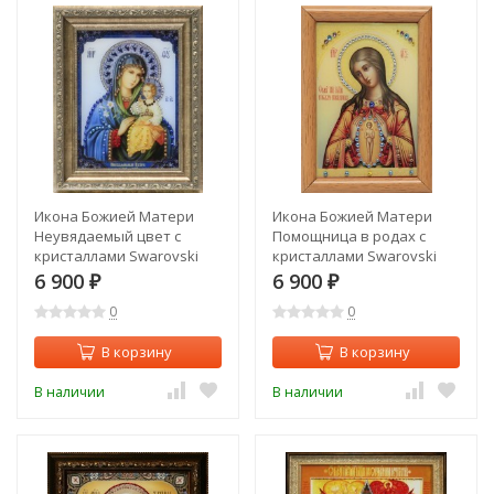
Икона Божией Матери
Икона Божией Матери
Неувядаемый цвет с
Помощница в родах с
кристаллами Swarovski
кристаллами Swarovski
(1617)
(1614)
6 900
6 900
₽
₽
0
0
В корзину
В корзину
В наличии
В наличии