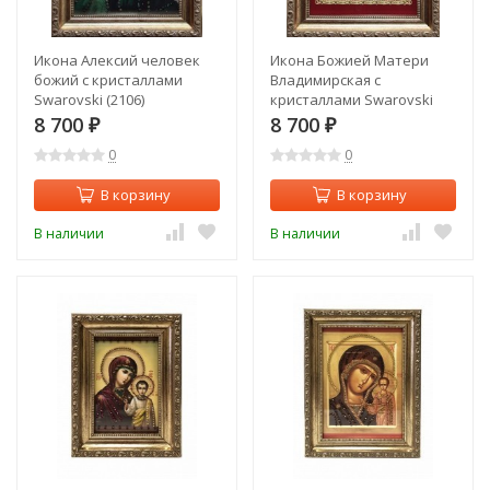
Икона Алексий человек
Икона Божией Матери
божий с кристаллами
Владимирская с
Swarovski (2106)
кристаллами Swarovski
(2104)
8 700
8 700
₽
₽
0
0
В корзину
В корзину
В наличии
В наличии