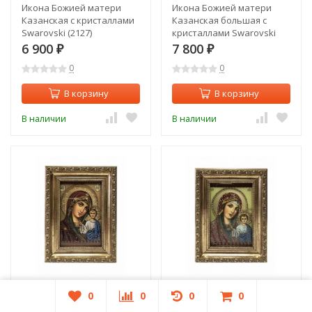
Икона Божией матери
Икона Божией матери
Казанская с кристаллами
Казанская большая с
Swarovski (2127)
кристаллами Swarovski
(2130)
6 900
7 800
₽
₽
0
0
В корзину
В корзину
В наличии
В наличии
Икона Божией матери
Икона Божией матери
0
0
0
0
Казанская с кристаллами
Казанская с кристаллами