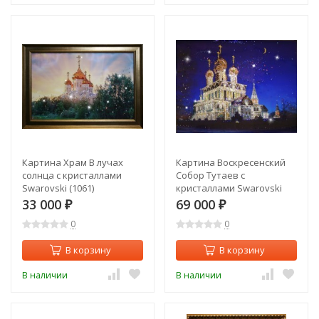
Картина Храм В лучах
Картина Воскресенский
солнца с кристаллами
Собор Тутаев с
Swarovski (1061)
кристаллами Swarovski
(1077)
33 000
69 000
₽
₽
0
0
В корзину
В корзину
В наличии
В наличии