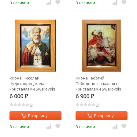
В наличии
В наличии
Икона Николай
Икона Георгий
Чудотворец малая с
Победоносец малая с
кристаллами Swarovski
кристаллами Swarovski
(1445)
(1444)
6 000
6 900
₽
₽
0
0
В корзину
В корзину
В наличии
В наличии