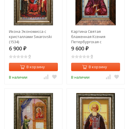
Икона Экономисса с
Картина Святая
кристаллами Swarovski
блаженная Ксения
(1534)
Петербургская с
кристаллами Swarovski
6 900
9 600
₽
₽
(1554)
0
0
В корзину
В корзину
В наличии
В наличии