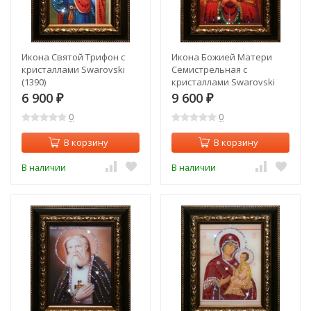
Икона Святой Трифон с
Икона Божией Матери
кристаллами Swarovski
Семистрельная с
(1390)
кристаллами Swarovski
(1370)
6 900
9 600
₽
₽
0
0
В корзину
В корзину
В наличии
В наличии