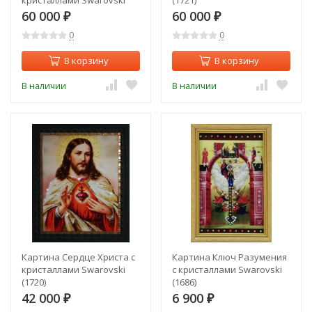
кристаллами Swarovski
(1721)
(1749)
60 000
60 000
₽
₽
0
0
В корзину
В корзину
В наличии
В наличии
Картина Сердце Христа с
Картина Ключ Разумения
кристаллами Swarovski
с кристаллами Swarovski
(1720)
(1686)
42 000
6 900
₽
₽