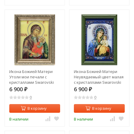
Икона Божией Матери
Икона Божией Матери
Утоли мои печали с
Неувядаемый цвет малая
кристаллами Swarovski
с кристаллами Swarovski
(1616)
(1615)
6 900
6 900
₽
₽
0
0
В корзину
В корзину
В наличии
В наличии