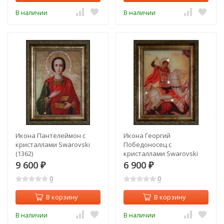
В наличии
В наличии
Икона Пантелеймон с
Икона Георгий
кристаллами Swarovski
Победоносец с
(1362)
кристаллами Swarovski
(1361)
9 600
6 900
₽
₽
0
0
В корзину
В корзину
В наличии
В наличии