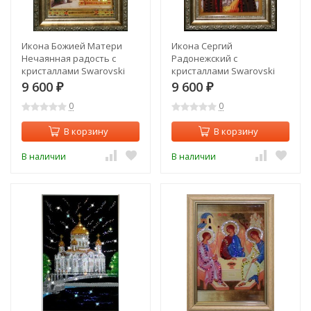
Икона Божией Матери
Икона Сергий
Нечаянная радость с
Радонежский с
кристаллами Swarovski
кристаллами Swarovski
(1555)
(1468)
9 600
9 600
₽
₽
0
0
В корзину
В корзину
В наличии
В наличии