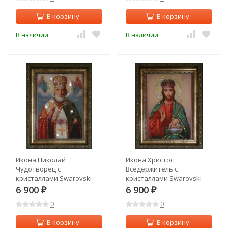
В корзину
В корзину
В наличии
В наличии
Икона Николай
Икона Христос
Чудотворец с
Вседержитель с
кристаллами Swarovski
кристаллами Swarovski
(1366)
(1364)
6 900
6 900
₽
₽
0
0
В корзину
В корзину