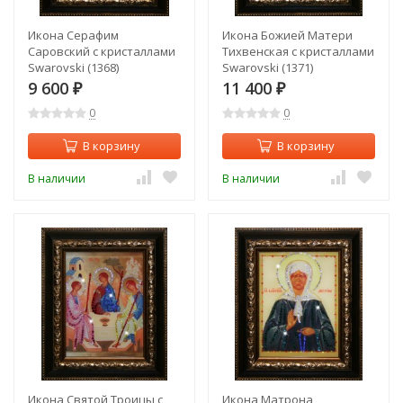
Икона Серафим
Икона Божией Матери
Саровский с кристаллами
Тихвенская с кристаллами
Swarovski (1368)
Swarovski (1371)
9 600
11 400
₽
₽
0
0
В корзину
В корзину
В наличии
В наличии
Икона Святой Троицы с
Икона Матрона