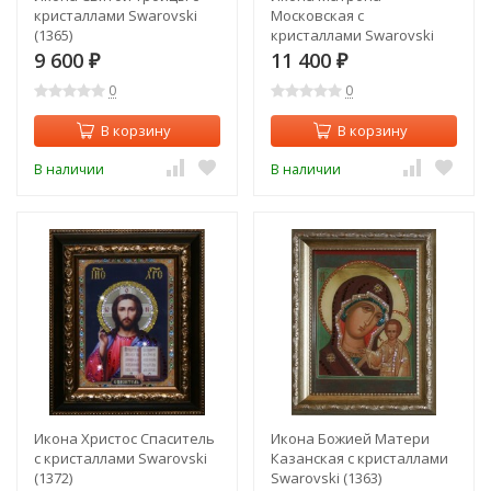
кристаллами Swarovski
Московская с
(1365)
кристаллами Swarovski
(1369)
9 600
11 400
₽
₽
0
0
В корзину
В корзину
В наличии
В наличии
Икона Христос Спаситель
Икона Божией Матери
с кристаллами Swarovski
Казанская с кристаллами
(1372)
Swarovski (1363)