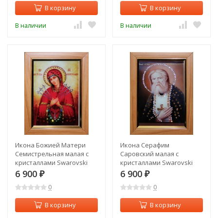
В корзину
В корзину
В наличии
В наличии
Икона Божией Матери
Икона Серафим
Семистрельная малая с
Саровский малая с
кристаллами Swarovski
кристаллами Swarovski
(1475)
(1474)
6 900
6 900
₽
₽
0
0
В корзину
В корзину