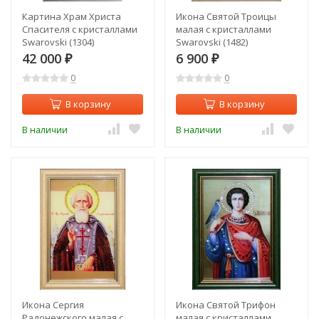
Картина Храм Христа
Икона Святой Троицы
Спасителя с кристаллами
малая с кристаллами
Swarovski (1304)
Swarovski (1482)
42 000
6 900
₽
₽
0
0
В корзину
В корзину
В наличии
В наличии
Икона Сергия
Икона Святой Трифон
Радонежского малая с
малая с кристаллами