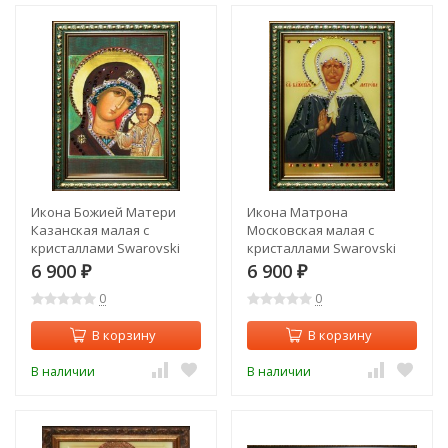
Икона Божией Матери
Икона Матрона
Казанская малая с
Московская малая с
кристаллами Swarovski
кристаллами Swarovski
(1443)
(1442)
6 900
6 900
₽
₽
0
0
В корзину
В корзину
В наличии
В наличии