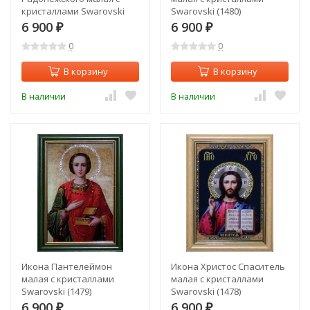
кристаллами Swarovski
Swarovski (1480)
(1481)
6 900
6 900
₽
₽
0
0
В корзину
В корзину
В наличии
В наличии
Икона Пантелеймон
Икона Христос Спаситель
малая с кристаллами
малая с кристаллами
Swarovski (1479)
Swarovski (1478)
6 900
6 900
₽
₽