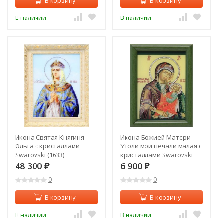
В корзину
В корзину
В наличии
В наличии
Икона Святая Княгиня
Икона Божией Матери
Ольга с кристаллами
Утоли мои печали малая с
Swarovski (1633)
кристаллами Swarovski
(1618)
48 300
6 900
₽
₽
0
0
В корзину
В корзину
В наличии
В наличии