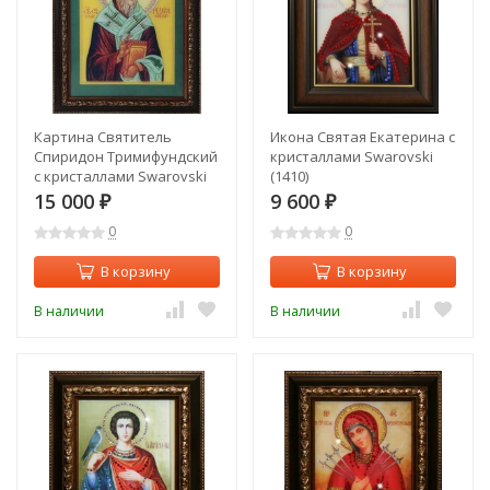
Картина Святитель
Икона Святая Екатерина с
Спиридон Тримифундский
кристаллами Swarovski
с кристаллами Swarovski
(1410)
(1422)
15 000
9 600
₽
₽
0
0
В корзину
В корзину
В наличии
В наличии