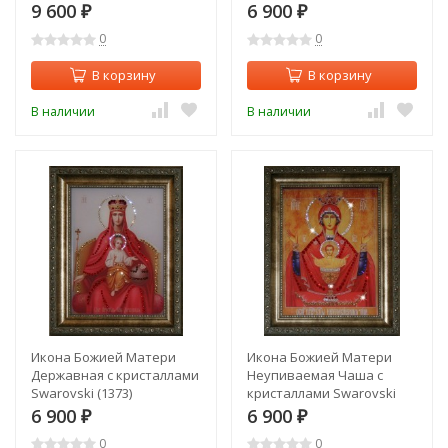
9 600
6 900
₽
₽
0
0
В корзину
В корзину
В наличии
В наличии
Икона Божией Матери
Икона Божией Матери
Державная с кристаллами
Неупиваемая Чаша с
Swarovski (1373)
кристаллами Swarovski
(1367)
6 900
6 900
₽
₽
0
0