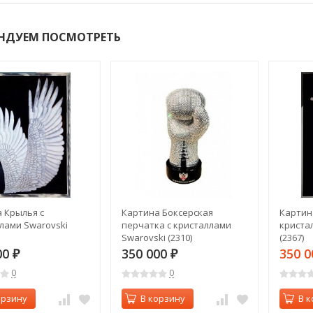
НДУЕМ ПОСМОТРЕТЬ
 Крылья с
Картина Боксерская
Картин
лами Swarovski
перчатка с кристаллами
криста
Swarovski (2310)
(2367)
00
350 000
350 
₽
₽
0
0
орзину
В корзину
В к