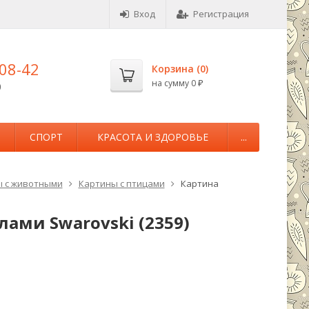
Вход
Регистрация
-08-42
Корзина (
0
)
на сумму
0
0
₽
М
СПОРТ
КРАСОТА И ЗДОРОВЬЕ
...
 с животными
Картины с птицами
Картина
ами Swarovski (2359)