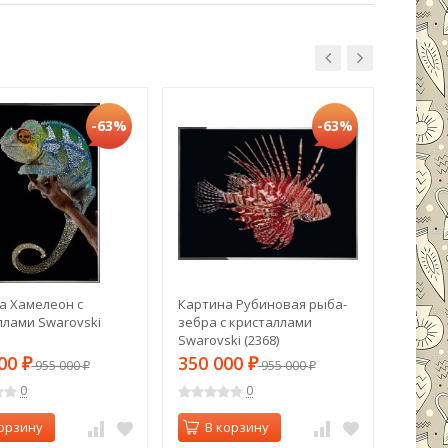
-63%
-63%
а Хамелеон с
Картина Рубиновая рыба-
Картин
ллами Swarovski
зебра с кристаллами
криста
Swarovski (2368)
(2358)
000
350 000
350 
₽
955 000
₽
955 000
₽
₽
0
0
орзину
В корзину
В 