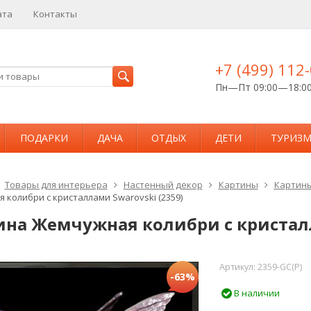
ата
Контакты
+7 (499) 112
Пн—Пт 09:00—18:0
ПОДАРКИ
ДАЧА
ОТДЫХ
ДЕТИ
ТУРИЗ
Товары для интерьера
Настенный декор
Картины
Картины
 колибри с кристаллами Swarovski (2359)
ина Жемчужная колибри с кристалл
Артикул:
2359-GC(P)
-63%
В наличии