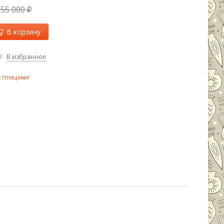
955 000
₽
В корзину
В избранное
с птицами