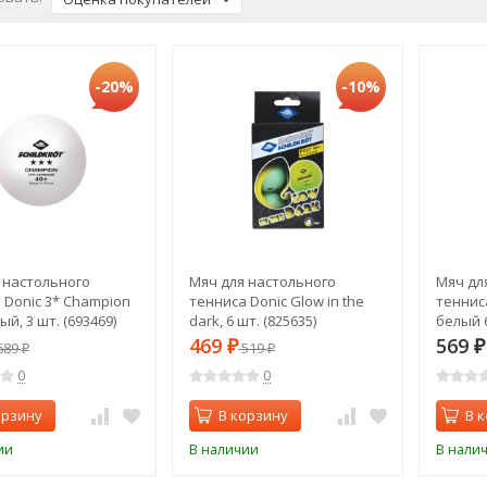
-20%
-10%
 настольного
Мяч для настольного
Мяч дл
 Donic 3* Champion
тенниса Donic Glow in the
тенниса
лый, 3 шт. (693469)
dark, 6 шт. (825635)
белый 6
469
569
689
₽
519
₽
₽
₽
0
0
орзину
В корзину
В 
ии
В наличии
В нали