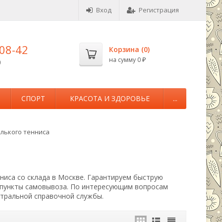
Вход
Регистрация
-08-42
Корзина (
0
)
на сумму
0
0
₽
М
СПОРТ
КРАСОТА И ЗДОРОВЬЕ
...
олького тенниса
ниса со склада в Москве. Гарантируем быструю
т пункты самовывоза. По интересующим вопросам
нтральной справочной службы.