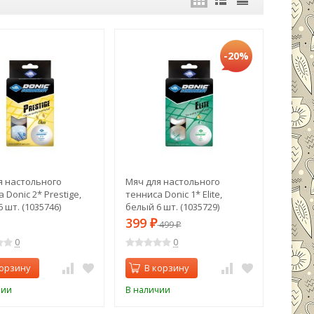
-20%
я настольного
Мяч для настольного
 Donic 2* Prestige,
тенниса Donic 1* Elite,
 шт. (1035746)
белый 6 шт. (1035729)
399
₽
499
₽
0
0
корзину
В корзину
чии
В наличии