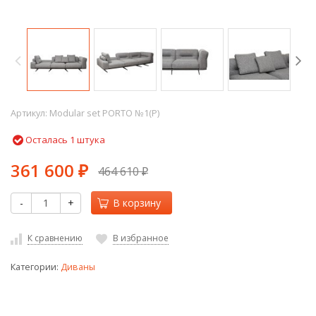
Артикул:
Modular set PORTO №1(P)
Осталась 1 штука
361 600
464 610
₽
₽
-
+
В корзину
К сравнению
В избранное
Категории:
Диваны