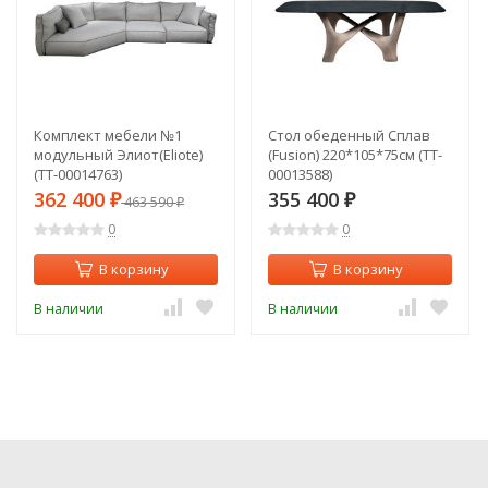
Комплект мебели №1
Стол обеденный Сплав
модульный Элиот(Eliote)
(Fusion) 220*105*75см (TT-
(TT-00014763)
00013588)
362 400
355 400
₽
463 590
₽
₽
0
0
В корзину
В корзину
В наличии
В наличии