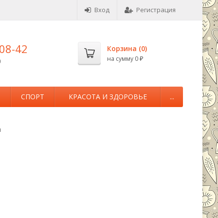
Вход
Регистрация
-08-42
Корзина (
0
)
на сумму
0
0
₽
М
СПОРТ
КРАСОТА И ЗДОРОВЬЕ
...
ы