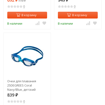
692
949
₽
773
₽
₽
0
0
В корзину
В корзину
В наличии
В наличии
Очки для плавания
25DEGREES Coral
Navy/Blue, детский
(2109214)
839
₽
0