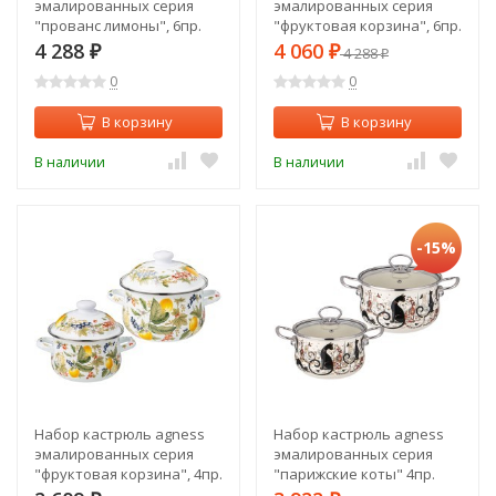
эмалированных серия
эмалированных серия
"прованс лимоны", 6пр.
"фруктовая корзина", 6пр.
1,5л/2,8л/3,6л,
1,5/2,8/3,6л,16х10/20х12/22х13см
4 288
4 060
₽
₽
4 288
₽
16х10/20х12/22х13см
Agness (934-706)
0
0
Agness (934-705)
В корзину
В корзину
В наличии
В наличии
-15%
Набор кастрюль agness
Набор кастрюль agness
эмалированных серия
эмалированных серия
"фруктовая корзина", 4пр.
"парижские коты" 4пр.
1,5л и 2,8л, 16х10см,
2,0л и 2,8л, 18х11см,