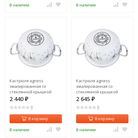
В наличии
В наличии
Кастрюля agness
Кастрюля agness
эмалированная со
эмалированная со
стеклянной крышкой
стеклянной крышкой
серия "dandelion", 2,0 л
серия "dandelion", 2,8 л
2 440
2 645
₽
₽
диа. 18см Agness (943-056)
диа. 20см Agness (943-057)
0
0
В корзину
В корзину
В наличии
В наличии