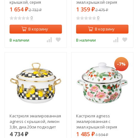
крышкой, серия
эмал.крышкой серия
"корейская роза"1.5 л,
"прованс лимоны" 2.0 л,
1 654
1 359
₽
2 732
₽
2 475
₽
₽
16*10 см Agness (915-135)
18*11 см Agness (934-546)
0
0
В корзину
В корзину
В наличии
В наличии
-7%
Кастрюля эмалированная
Кастрюля agness
agness с крышкой, лимон
эмалированная с
3,8л, диа.20см подходит
эмал.крышкой серия
для индукцион.пл Agness
"шиповник", 2.8 л, 20*12 см
4 734
1 485
₽
₽
1 594
₽