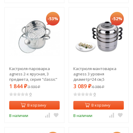
-53%
-52%
Кастрюля-пароварка
Кастрюля-мантоварка
agness 2-х ярусная, 3
agness 3 уровня
предмета, серия "classic"
диаметр=24 см,5
диаметр=20см, 3,2л Agness
л.индукционное дно
1 844
3 089
₽
3 930
₽
6 386
₽
₽
(933-503)
Agness (933-005)
0
0
В корзину
В корзину
В наличии
В наличии