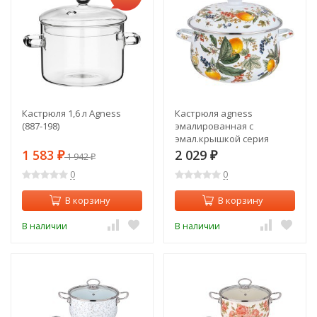
Кастрюля 1,6 л Agness
Кастрюля agness
(887-198)
эмалированная с
эмал.крышкой серия
"фруктовая корзина", 5.0
1 583
2 029
₽
1 942
₽
₽
л, 24*14 см Agness (934-584)
0
0
В корзину
В корзину
В наличии
В наличии