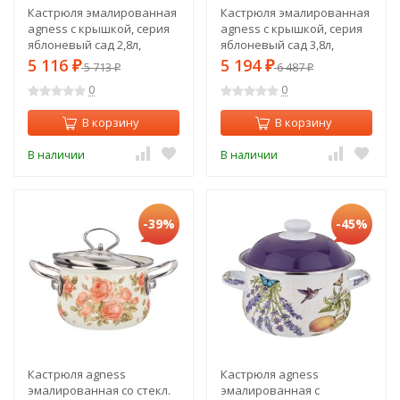
Кастрюля эмалированная
Кастрюля эмалированная
agness с крышкой, серия
agness с крышкой, серия
яблоневый сад 2,8л,
яблоневый сад 3,8л,
диа.18см подходит для
диа.20см подходит для
5 116
5 194
₽
5 713
₽
6 487
₽
₽
индук.пл Agness (950-522)
индук.пл Agness (950-523)
0
0
В корзину
В корзину
В наличии
В наличии
-39%
-45%
Кастрюля agness
Кастрюля agness
эмалированная со стекл.
эмалированная с