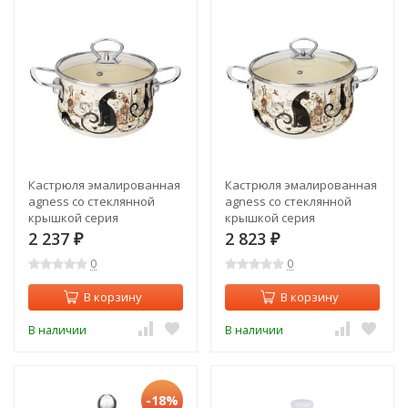
Кастрюля эмалированная
Кастрюля эмалированная
agness со стеклянной
agness со стеклянной
крышкой серия
крышкой серия
"парижские коты", 2.0 л,
"парижские коты", 3.6 л,
2 237
2 823
₽
₽
18*11 см Agness (915-151)
22*13 см Agness (915-153)
0
0
В корзину
В корзину
В наличии
В наличии
-18%