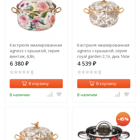
Кастрюля эмалированная
Кастрюля эмалированная
agness с крышкой, серия
agness с крышкой, серия
винтаж, 4,8л,
royal garden 2,1л, диа.16см
диаметр=22см Agness
подходит для
6 380
4 539
₽
₽
(950-024)
индукцион.пл Agness (950-
0
0
081)
В корзину
В корзину
В наличии
В наличии
-45%