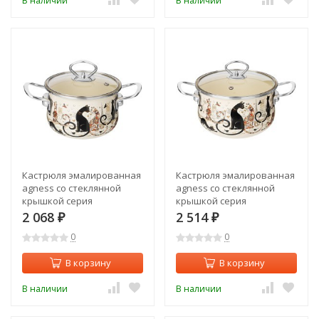
В наличии
В наличии
Кастрюля эмалированная
Кастрюля эмалированная
agness со стеклянной
agness со стеклянной
крышкой серия
крышкой серия
"парижские коты", 1.5 л,
"парижские коты", 2.8 л,
2 068
2 514
₽
₽
16*10 см Agness (915-150)
20*12 см Agness (915-152)
0
0
В корзину
В корзину
В наличии
В наличии