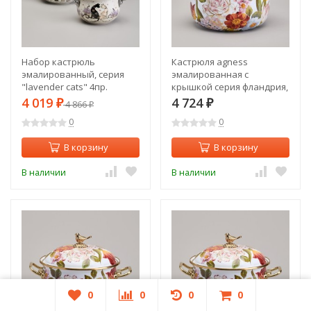
Набор кастрюль
Кастрюля agness
эмалированный, серия
эмалированная с
"lavender cats" 4пр.
крышкой серия фландрия,
2,0/2,8л диа.18/20см
2,1л, диа.16см Agness (950-
4 019
4 724
₽
4 866
₽
₽
Agness (943-102)
591)
0
0
В корзину
В корзину
В наличии
В наличии
0
0
0
0