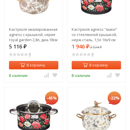
Кастрюля эмалированная
Кастрюля agness "маки"
agness с крышкой, серия
со стеклянной крышкой,
royal garden 2,8л, диа.18см
нерж.сталь, 1,5л 16х9 см
подходит для
Agness (916-305)
5 116
1 946
₽
₽
3 534
₽
индукцион.пл Agness (950-
0
0
082)
В корзину
В корзину
В наличии
В наличии
-45%
-22%