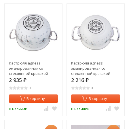
Кастрюля agness
Кастрюля agness
эмалированная со
эмалированная со
стеклянной крышкой
стеклянной крышкой
серия "dandelion", 3,8 л
серия "dandelion", 1,5 л
2 935
2 216
₽
₽
диа. 22см Agness (943-058)
диа. 16см Agness (943-055)
0
0
В корзину
В корзину
В наличии
В наличии