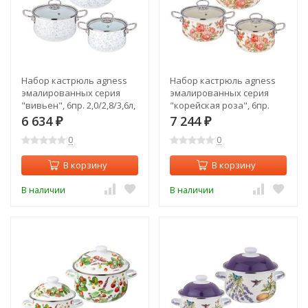
Набор кастрюль agness
Набор кастрюль agness
эмалированных серия
эмалированных серия
"вивьен", 6пр. 2,0/2,8/3,6л,
"корейская роза", 6пр.
18х11/20х12/22х13см
2,0/2,8/3,6л,18х11/20х12/22х13см
6 634
7 244
₽
₽
Agness (934-716)
Agness (934-717)
0
0
В корзину
В корзину
В наличии
В наличии