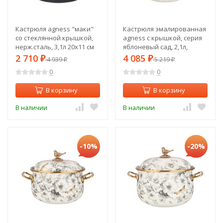
Кастрюля agness "маки"
Кастрюля эмалированная
со стеклянной крышкой,
agness с крышкой, серия
нерж.сталь, 3,1л 20х11 см
яблоневый сад, 2,1л,
Agness (916-307)
диа.16см Agness (950-521)
2 710
4 085
₽
4 939
₽
5 219
₽
₽
0
0
В корзину
В корзину
В наличии
В наличии
-10%
-20%