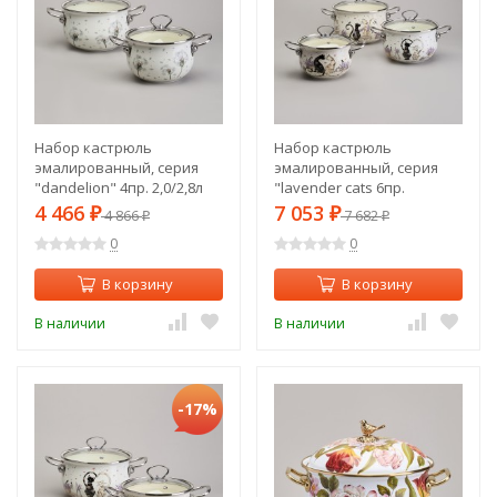
Набор кастрюль
Набор кастрюль
эмалированный, серия
эмалированный, серия
"dandelion" 4пр. 2,0/2,8л
"lavender cats 6пр.
диа.18/20см Agness (943-
2,0/2,8/3,8л диа.18/20/22см
4 466
7 053
₽
4 866
₽
7 682
₽
₽
100)
Agness (943-107)
0
0
В корзину
В корзину
В наличии
В наличии
-17%