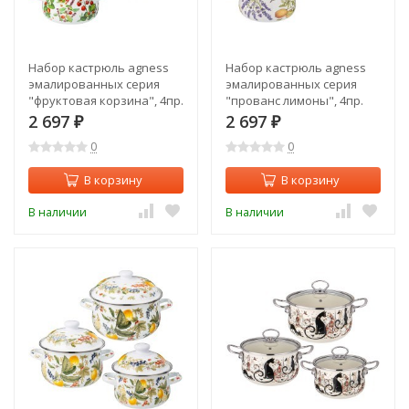
Набор кастрюль agness
Набор кастрюль agness
эмалированных серия
эмалированных серия
"фруктовая корзина", 4пр.
"прованс лимоны", 4пр.
1,5л и 2,8л, 16х10см,
1,5л и 2,8л, 16х10см,
2 697
2 697
₽
₽
20х12см Agness (934-701)
20х12см Agness (934-700)
0
0
В корзину
В корзину
В наличии
В наличии