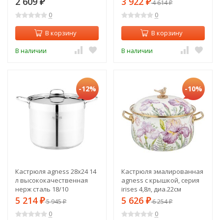
2 609
3 922
₽
₽
4 614
₽
20х12см Agness (934-702)
20х12см Agness (934-710)
0
0
В корзину
В корзину
В наличии
В наличии
-12%
-10%
Кастрюля agness 28x24 14
Кастрюля эмалированная
л высококачественная
agness с крышкой, серия
нерж сталь 18/10
irises 4,8л, диа.22см
индукционное дно Agness
подходит для индук.пл
5 214
5 626
₽
5 945
₽
6 254
₽
₽
(916-461)
Agness (950-582)
0
0