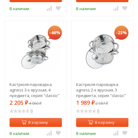
В наличии
В наличии
-46%
-23%
Кастрюля-пароварка
Кастрюля-пароварка
agness 3-х ярусная, 4
agness 2-х ярусная, 3
предмета, серия "classic"
предмета, серия "classic"
диаметр=18см, 2,5л Agness
диаметр=18см, 2,5л Agness
2 205
1 989
₽
4 060
₽
2 587
₽
₽
(933-501)
(933-500)
0
0
В корзину
В корзину
В наличии
В наличии