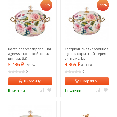
-8%
-11%
Кастрюля эмалированная
Кастрюля эмалированная
agness с крышкой, серия
agness с крышкой, серия
винтаж, 3,8л,
винтаж 2,1л,
диаметр=20см Agness
диаметр=16см Agness
5 436
4 365
₽
5 917
₽
4 913
₽
₽
(950-023)
(950-021)
0
0
В корзину
В корзину
В наличии
В наличии