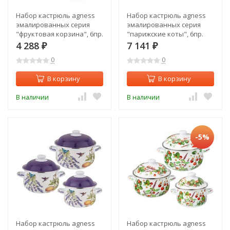
Набор кастрюль agness
Набор кастрюль agness
эмалированных серия
эмалированных серия
"фруктовая корзина", 6пр.
"парижские коты", 6пр.
1,5/2,8/3,6л,16х10/20х12/22х13см
2,0/2,8/3,6л,18х11/20х12/22х13см
4 288
7 141
₽
₽
Agness (934-707)
Agness (934-715)
0
0
В корзину
В корзину
В наличии
В наличии
-5%
Набор кастрюль agness
Набор кастрюль agness