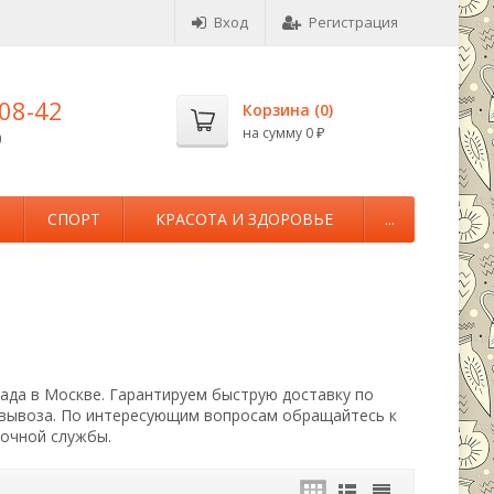
Вход
Регистрация
-08-42
Корзина (
0
)
на сумму
0
0
₽
М
СПОРТ
КРАСОТА И ЗДОРОВЬЕ
...
лада в Москве. Гарантируем быструю доставку по
овывоза. По интересующим вопросам обращайтесь к
вочной службы.