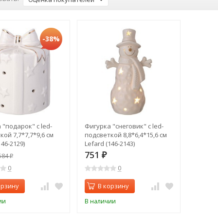
-38%
 "подарок" с led-
Фигурка "снеговик" с led-
ой 7,7*7,7*9,6 см
подсветкой 8,8*6,4*15,6 см
146-2129)
Lefard (146-2143)
751
584
₽
₽
0
0
орзину
В корзину
ии
В наличии