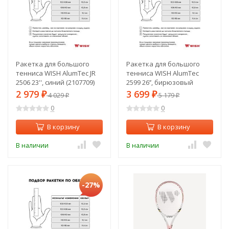
Ракетка для большого
Ракетка для большого
тенниса WISH AlumTec JR
тенниса WISH AlumTec
2506 23'', синий (2107709)
2599 26’’, бирюзовый
(2107711)
2 979
3 699
₽
4 029
₽
5 179
₽
₽
0
0
В корзину
В корзину
В наличии
В наличии
-27%