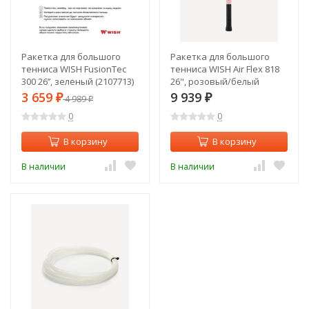
Ракетка для большого
Ракетка для большого
тенниса WISH FusionTec
тенниса WISH Air Flex 818
300 26’’, зеленый (2107713)
26", розовый/белый
(2119119)
3 659
9 939
₽
4 989
₽
₽
0
0
В корзину
В корзину
В наличии
В наличии