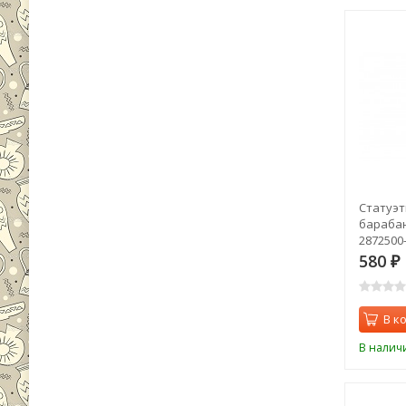
Статуэт
барабан
2872500-
580
₽
В к
В налич