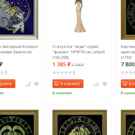
 Звездный Козерог
Статуэтка "леди" серия
Картин
аллами Swarovski
"фьюжн" 10*8*30 см. Lefard
криста
(162-209)
(1733)
1 385
7 80
₽
₽
1 736
₽
0
0
орзину
В корзину
В 
ии
В наличии
В нали