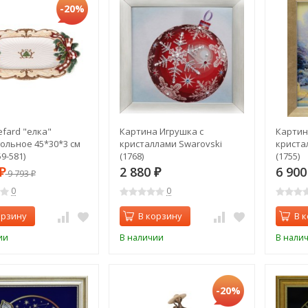
-20%
efard "елка"
Картина Игрушка с
Картин
ольное 45*30*3 см
кристаллами Swarovski
криста
59-581)
(1768)
(1755)
2 880
6 90
₽
9 793
₽
₽
0
0
орзину
В корзину
В 
ии
В наличии
В нали
-20%