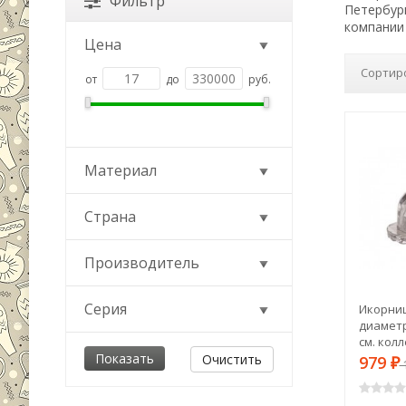
Фильтр
Петербур
компании 
Цена
Сортир
от
до
руб.
Материал
Страна
Производитель
Серия
Икорниц
диаметр
см. кол
(355-002
Очистить
979
₽
1