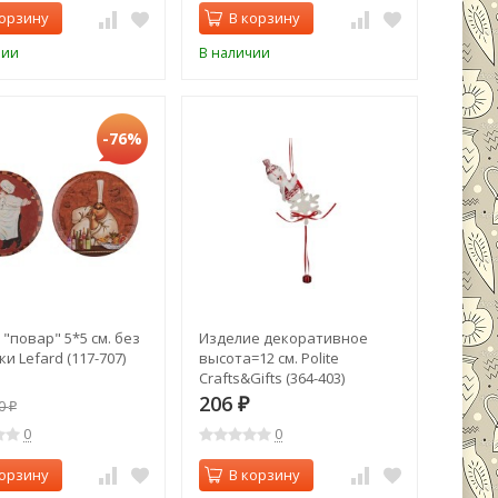
корзину
В корзину
чии
В наличии
-76%
"повар" 5*5 см. без
Изделие декоративное
и Lefard (117-707)
высота=12 см. Polite
Crafts&Gifts (364-403)
206
0
₽
₽
0
0
корзину
В корзину