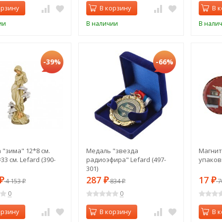
орзину
В корзину
В 
ии
В наличии
В нали
-39%
-66%
 "зима" 12*8 см.
Медаль "звезда
Магнит 
3 см. Lefard (390-
радиоэфира" Lefard (497-
упаковк
301)
287
17
₽
4 153
₽
834
₽
7
₽
₽
0
0
орзину
В корзину
В 