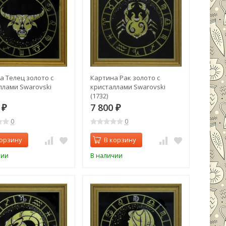
а Телец золото с
Картина Рак золото с
ллами Swarovski
кристаллами Swarovski
(1732)
0
7 800
₽
₽
0
0
корзину
В корзину
чии
В наличии