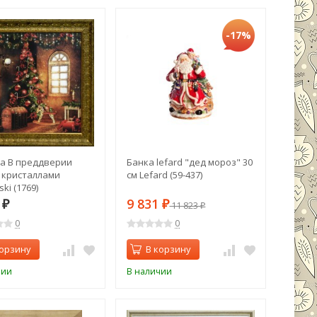
-17%
а В преддверии
Банка lefard "дед мороз" 30
с кристаллами
см Lefard (59-437)
ki (1769)
0
9 831
₽
₽
11 823
₽
0
0
корзину
В корзину
чии
В наличии