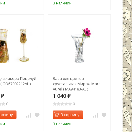
чии
В наличии
для ликера Поцелуй
Ваза для цветов
( GO67002212AL )
хрустальная Мираж Marc
Aurel ( MA94183-AL )
0
1 040
₽
₽
0
0
корзину
В корзину
чии
В наличии