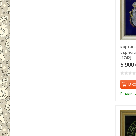
Картина
с крист
(1742)
6 900
В к
В налич