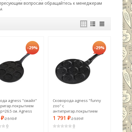
нтересующим вопросам обращайтесь к менеджерам
ы.
-29%
-29%
ода agness "смайл"
Сковорода agness "funny
пригар.покрытием
zoo" с
р=26.5 см. Agness
антипригар.покрытием
)
диаметр=26.5 см.на 7
1
1 791
₽
2 510
₽
2 539
₽
₽
порций Agness (932-010)
0
0