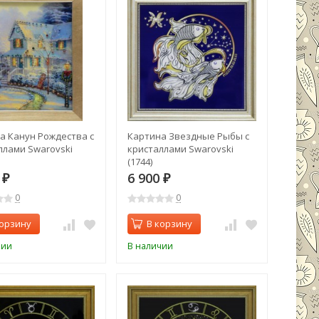
а Канун Рождества с
Картина Звездные Рыбы с
ллами Swarovski
кристаллами Swarovski
(1744)
0
6 900
₽
₽
0
0
корзину
В корзину
чии
В наличии