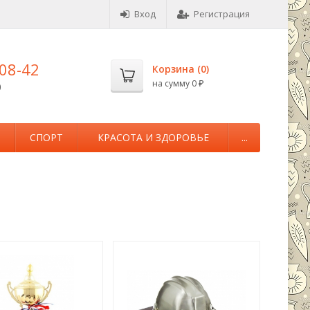
Вход
Регистрация
-08-42
Корзина (
0
)
на сумму
0
0
₽
М
СПОРТ
КРАСОТА И ЗДОРОВЬЕ
...