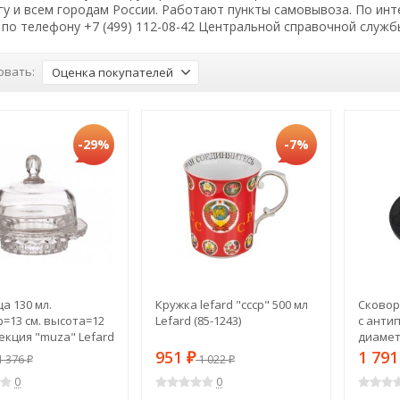
гу и всем городам России. Работают пункты самовывоза. По и
по телефону +7 (499) 112-08-42 Центральной справочной служб
овать:
Оценка покупателей
-29%
-7%
а 130 мл.
Кружка lefard "ссср" 500 мл
Сковор
=13 см. высота=12
Lefard (85-1243)
с анти
лекция "muza" Lefard
диамет
)
(932-001
951
1 79
 376
₽
1 022
₽
₽
0
0