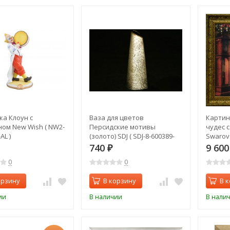
ка Клоун с
Ваза для цветов
Картин
ом New Wish ( NW2-
Персидские мотивы
чудес 
AL )
(золото) SDJ ( SDJ-8-600389-
Swarovs
1G-AL )
740
9 60
₽
0
0
орзину
В корзину
В 
ии
В наличии
В нали