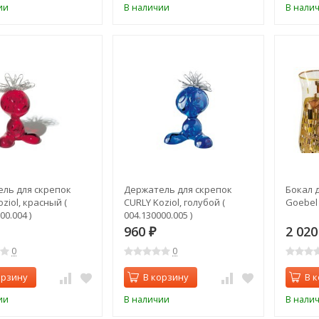
ии
В наличии
В нали
ль для скрепок
Держатель для скрепок
Бокал 
ziol, красный (
CURLY Koziol, голубой (
Goebel 
00.004 )
004.130000.005 )
960
2 02
₽
0
0
орзину
В корзину
В 
ии
В наличии
В нали