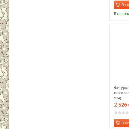
В к
В налич
Фигурка
высота=3
974)
2 526
В к