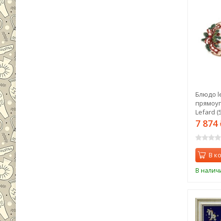
Блюдо l
прямоуг
Lefard (
7 874
В к
В налич