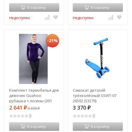
В корзину
В корзину
Недоступен
Недоступен
-21%
Комплект термобелья для
Самокат детский
девочек Guahoo:
трёхколёсный SSWT-07
рубашка + лосины (301
26502 (53270)
S/VT / 301 P/BK) (2XS)
2 641
3 370
₽
3 330
₽
₽
(52581s57506)
0
0
В корзину
В корзину