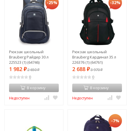
-25%
-32%
Рюкзак школьный
Рюкзак школьный
Brauberg Райдер 30 л
Brauberg Кардинал 35 л
225523 (1) (64746)
226376 (1) (64761)
1 982
2 688
₽
2 650
₽
3 970
₽
₽
0
0
В корзину
В корзину
Недоступен
Недоступен
-7%