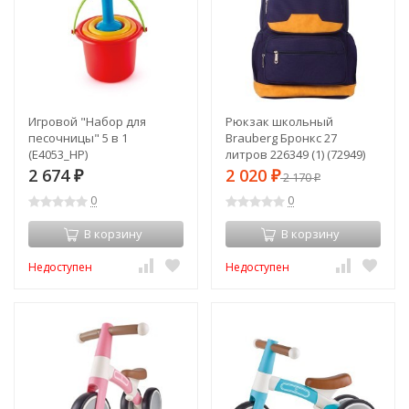
Игровой "Набор для
Рюкзак школьный
песочницы" 5 в 1
Brauberg Бронкс 27
(E4053_HP)
литров 226349 (1) (72949)
2 674
2 020
₽
₽
2 170
₽
0
0
В корзину
В корзину
Недоступен
Недоступен