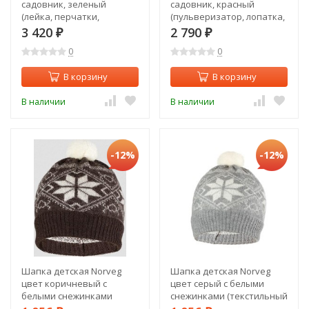
садовник, зеленый
садовник, красный
(лейка, перчатки,
(пульверизатор, лопатка,
лопатка, грабельки)
грабельки, перчатки,
3 420
2 790
₽
₽
(J03228b)
ведро) (J03236b)
0
0
В корзину
В корзину
В наличии
В наличии
-12%
-12%
Шапка детская Norveg
Шапка детская Norveg
цвет коричневый с
цвет серый с белыми
белыми снежинками
снежинками (текстильный
(текстильный помпон)
помпон) 7CWU-053 (S)