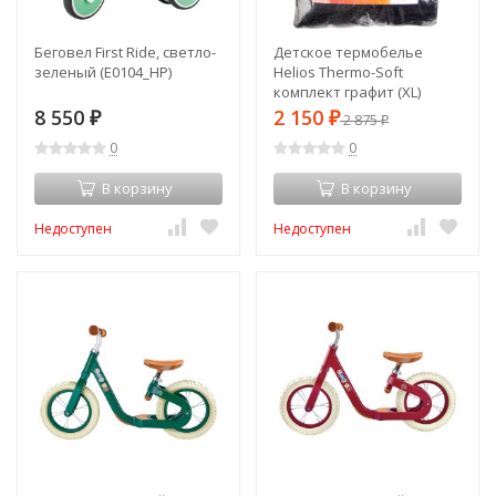
Беговел First Ride, светло-
Детское термобелье
зеленый (E0104_HP)
Helios Thermo-Soft
комплект графит (XL)
(82429s88205)
8 550
2 150
₽
₽
2 875
₽
0
0
В корзину
В корзину
Недоступен
Недоступен