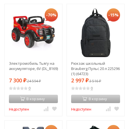
-70%
-15%
Электромобиль Тьягу на
Рюкзак школьный
аккумуляторе, 6V (DL_8169)
Brauberg Пульс 20 л 225296
(1) (64723)
7 300
2 997
₽
24 594
₽
3 516
₽
₽
0
0
В корзину
В корзину
Недоступен
Недоступен