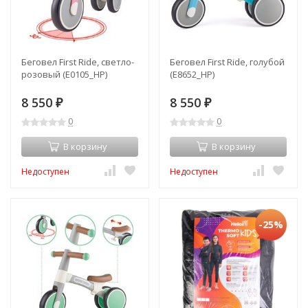
Беговел First Ride, светло-
Беговел First Ride, голубой
розовый (E0105_HP)
(E8652_HP)
8 550
8 550
₽
₽
0
0
В корзину
В корзину
Недоступен
Недоступен
-25%