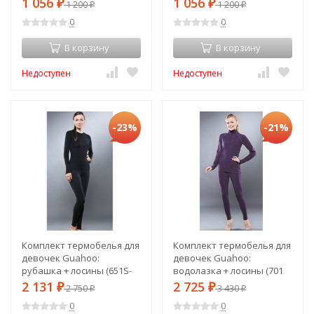
1 056
1 056
₽
1 200
₽
1 200
₽
₽
7CWU-018 (S) (15349s48759)
(15350s48762)
0
0
В корзину
В корзину
Недоступен
Недоступен
-23%
-21%
Комплект термобелья для
Комплект термобелья для
девочек Guahoo:
девочек Guahoo:
рубашка + лосины (651S-
водолазка + лосины (701
BK / 651P-BK) (52584)
Z/DVT / 701 P/DVT) (2XS)
2 131
2 725
₽
2 750
₽
3 430
₽
₽
(52571)
0
0