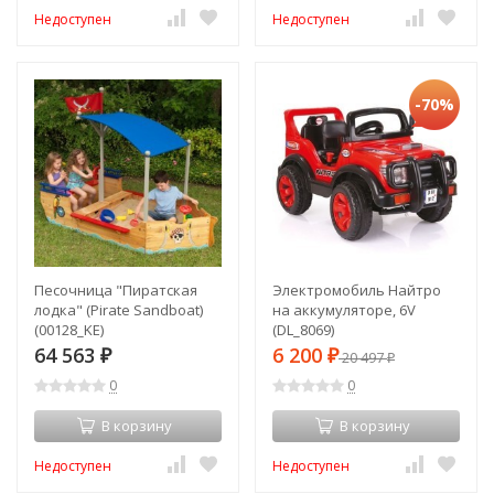
Недоступен
Недоступен
-70%
Песочница "Пиратская
Электромобиль Найтро
лодка" (Pirate Sandboat)
на аккумуляторе, 6V
(00128_KE)
(DL_8069)
64 563
6 200
₽
₽
20 497
₽
0
0
В корзину
В корзину
Недоступен
Недоступен