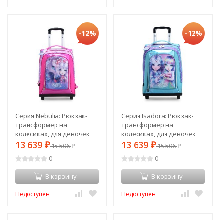
-12%
-12%
Серия Nebulia: Рюкзак-
Серия Isadora: Рюкзак-
трансформер на
трансформер на
колёсиках, для девочек
колёсиках, для девочек
(2в1, выдвижная ручка)
(2в1, выдвижная ручка)
13 639
13 639
₽
15 506
₽
15 506
₽
₽
(12531_NSDA)
(12532_NSDA)
0
0
В корзину
В корзину
Недоступен
Недоступен