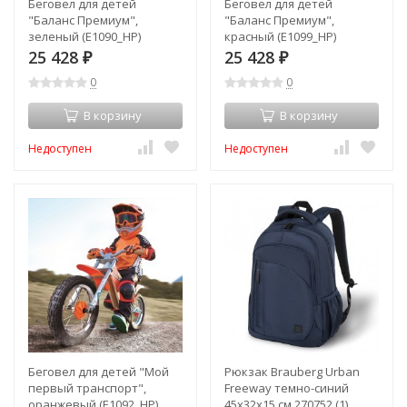
Беговел для детей
Беговел для детей
"Баланс Премиум",
"Баланс Премиум",
зеленый (E1090_HP)
красный (E1099_HP)
25 428
25 428
₽
₽
0
0
В корзину
В корзину
Недоступен
Недоступен
Беговел для детей "Мой
Рюкзак Brauberg Urban
первый транспорт",
Freeway темно-синий
оранжевый (E1092_HP)
45х32х15 см 270752 (1)