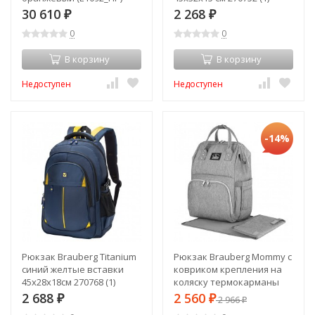
(88840)
30 610
2 268
₽
₽
0
0
В корзину
В корзину
Недоступен
Недоступен
-14%
Рюкзак Brauberg Titanium
Рюкзак Brauberg Mommy с
синий желтые вставки
ковриком крепления на
45х28х18см 270768 (1)
коляску термокарманы
(88853)
40x26x17 см 270819 (1)
2 688
2 560
₽
₽
2 966
₽
(88881)