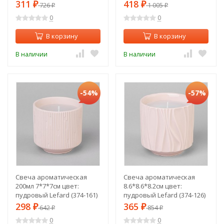
комплекте) Lefard (374-
311
418
₽
726
₽
1 005
₽
₽
124)
0
0
В корзину
В корзину
В наличии
В наличии
-54%
-57%
Свеча ароматическая
Свеча ароматическая
200мл 7*7*7см цвет:
8.6*8.6*8.2см цвет:
пудровый Lefard (374-161)
пудровый Lefard (374-126)
298
365
₽
642
₽
854
₽
₽
0
0