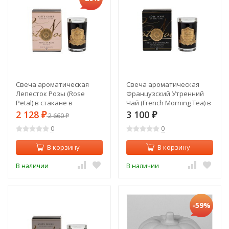
Свеча ароматическая
Свеча ароматическая
Лепесток Розы (Rose
Французский Утренний
Petal) в стакане в
Чай (French Morning Tea) в
упаковке 75 гр. (TT-
стакане в упак. 75 гр. (TT-
2 128
3 100
₽
2 660
₽
₽
00013418)
00013416)
0
0
В корзину
В корзину
В наличии
В наличии
-59%