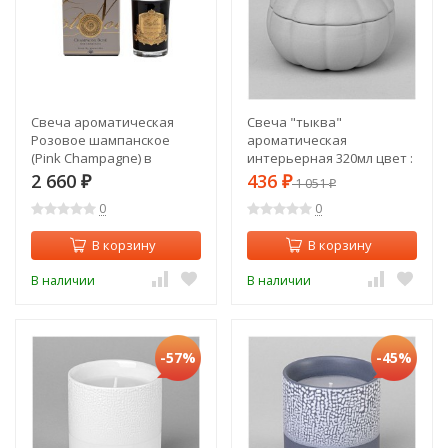
Свеча ароматическая
Свеча "тыква"
Розовое шампанское
ароматическая
(Pink Champagne) в
интерьерная 320мл цвет :
стакане в упаковке 75 гр.
серый Lefard (374-125)
2 660
436
₽
₽
1 051
₽
(TT-00013417)
0
0
В корзину
В корзину
В наличии
В наличии
-57%
-45%