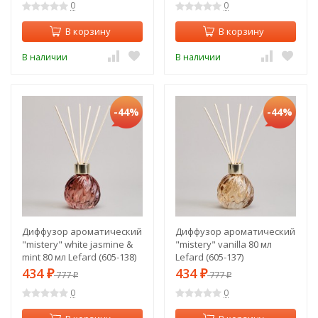
0
0
В корзину
В корзину
В наличии
В наличии
-44%
-44%
Диффузор ароматический
Диффузор ароматический
"mistery" white jasmine &
"mistery" vanilla 80 мл
mint 80 мл Lefard (605-138)
Lefard (605-137)
434
434
₽
777
₽
777
₽
₽
0
0