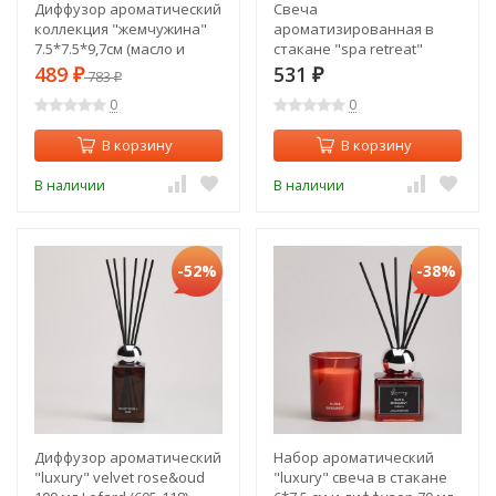
Диффузор ароматический
Свеча
коллекция "жемчужина"
ароматизированная в
7.5*7.5*9,7см (масло и
стакане "spa retreat"
палочки в комплекте)
velvet rose&oud 7,3*7,4 см
489
531
₽
783
₽
₽
Lefard (374-159)
мал.= 12шт. Lefard (605-
0
0
106)
В корзину
В корзину
В наличии
В наличии
-52%
-38%
Диффузор ароматический
Набор ароматический
"luxury" velvet rose&oud
"luxury" свеча в стакане