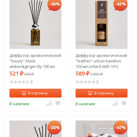
-46%
-43%
Диффузор ароматический
Диффузор ароматический
"luxury" black
"leather" urban bamboo
amber&ginger lily 100 мл
150 мл Lefard (605-101)
Lefard (605-115)
521
589
₽
970
₽
1 031
₽
₽
0
0
В корзину
В корзину
В наличии
В наличии
-38%
-47%