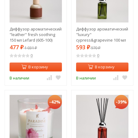
Диффузор ароматический
Диффузор ароматический
"leather" fresh soothing
"luxury"
150 мл Lefard (605-100)
cypress&grapevine 100 мл
Lefard (605-117)
477
593
₽
1 031
₽
970
₽
₽
0
0
В корзину
В корзину
В наличии
В наличии
-42%
-39%