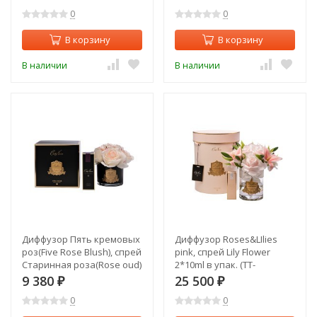
00012714)
0
0
В корзину
В корзину
В наличии
В наличии
Диффузор Пять кремовых
Диффузор Roses&LIlies
роз(Five Rose Blush), спрей
pink, спрей Lily Flower
Старинная роза(Rose oud)
2*10ml в упак. (TT-
10мл в уп. (TT-00012713)
00012715)
9 380
25 500
₽
₽
0
0