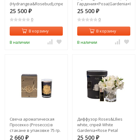
(Hydrangea&Rosebud),спрей
Гардения+Роза(Gardenia+Rose
Гардения(White Gardenia)
10 ml в уп (TT-00012717)
25 500
25 500
₽
₽
2*10ml в уп. (TT-00012716)
0
0
В корзину
В корзину
В наличии
В наличии
Свеча ароматическая
Диффузор Roses&LIlies
Просекко (Prosecco) в
white, спрей White
стакане в упаковке 75 гр.
Gardenia+Rose Petal
(TT-00012704)
2*10ml в упак. (TT-
2 660
25 500
₽
₽