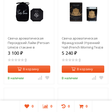
Свеча ароматическая
Свеча ароматическая
Персидский Лайм (Persian
Французский Утренний
Lime) в стакане в
Чай (French Morning Tea) в
упаковке 75 гр. (TT-
стакане в уп. 450 гр. (TT-
3 100
5 240
₽
₽
00014715)
00014719)
0
0
В корзину
В корзину
В наличии
В наличии
0
0
0
0