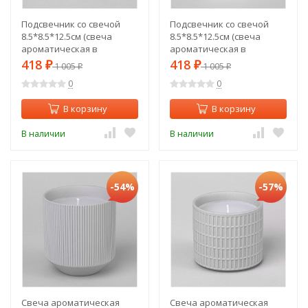
Подсвечник со свечой
Подсвечник со свечой
8.5*8.5*12.5см (свеча
8.5*8.5*12.5см (свеча
ароматическая в
ароматическая в
комплекте) Lefard (374-
комплекте) Lefard (374-
418
418
₽
1 005
₽
1 005
₽
₽
122)
121)
0
0
В корзину
В корзину
В наличии
В наличии
-54%
-57%
Свеча ароматическая
Свеча ароматическая