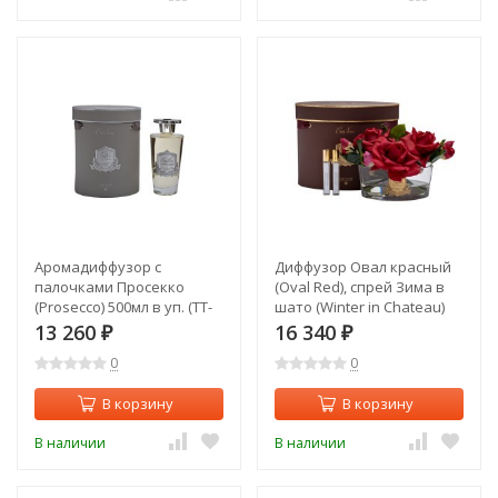
Аромадиффузор с
Диффузор Овал красный
палочками Просекко
(Oval Red), спрей Зима в
(Prosecco) 500мл в уп. (TT-
шато (Winter in Chateau)
00014725)
2х10мл в уп. (TT-00014737)
13 260
16 340
₽
₽
0
0
В корзину
В корзину
В наличии
В наличии