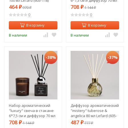
100 мл Lefard (605-118)
6*7,5 см и диффузор 70 мл
oud&bergamot Lefard (605-
464
708
₽
970
₽
1 144
₽
₽
120)
0
0
В корзину
В корзину
В наличии
В наличии
-38%
-37%
Набор ароматический
Диффузор ароматический
"luxury" свеча в стакане
"mistery" tuberose &
6*7,5 см и диффузор 70 мл
angelica 80 мл Lefard (605-
velvet rose&oud Lefard
136)
708
487
₽
1 144
₽
777
₽
₽
(605-122)