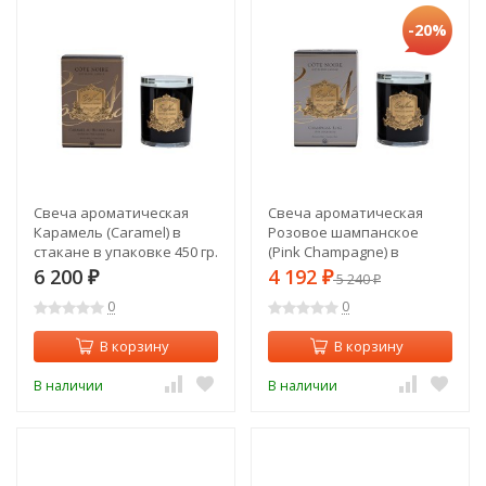
-20%
Свеча ароматическая
Свеча ароматическая
Карамель (Caramel) в
Розовое шампанское
стакане в упаковке 450 гр.
(Pink Champagne) в
(TT-00014723)
стакане в упаковке 450 гр.
6 200
4 192
₽
₽
5 240
₽
(TT-00014721)
0
0
В корзину
В корзину
В наличии
В наличии