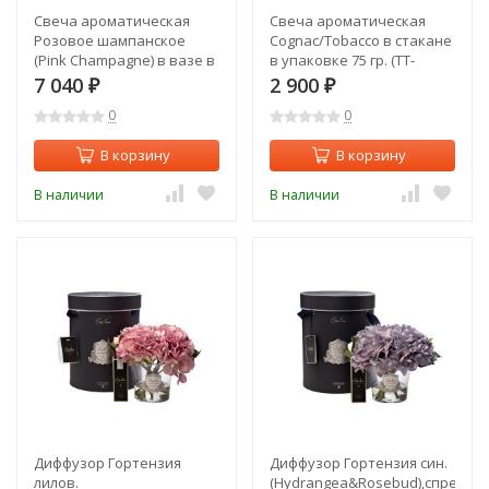
Свеча ароматическая
Свеча ароматическая
Розовое шампанское
Cognac/Tobacco в стакане
(Pink Champagne) в вазе в
в упаковке 75 гр. (TT-
упаковке 185 гр (TT-
00012700)
7 040
2 900
₽
₽
00007407)
0
0
В корзину
В корзину
В наличии
В наличии
Диффузор Гортензия
Диффузор Гортензия син.
лилов.
(Hydrangea&Rosebud),спрей