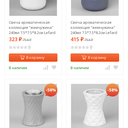
Свеча ароматическая
Свеча ароматическая
коллекция "жемчужина"
коллекция "жемчужина"
240мл 7.5*7.5*8.2см Lefard
240мл 7.5*7.5*8.2см Lefard
(374-102)
(374-103)
323
415
₽
754
₽
754
₽
₽
0
0
В корзину
В корзину
В наличии
В наличии
-58%
-58%