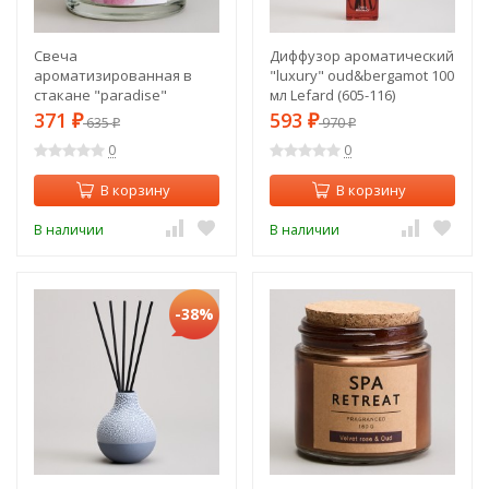
Свеча
Диффузор ароматический
ароматизированная в
"luxury" oud&bergamot 100
стакане "paradise"
мл Lefard (605-116)
magnolia 8*9 см мал.= 9шт.
371
593
₽
635
₽
970
₽
₽
Lefard (605-105)
0
0
В корзину
В корзину
В наличии
В наличии
-38%