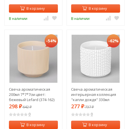
В корзину
В корзину
В наличии
В наличии
-54%
-62%
Свеча ароматическая
Свеча ароматическая
200мл 7*7*7см цвет:
интерьерная коллекция
бежевый Lefard (374-162)
"капли дождя" 330мл
7*7*7см Lefard (374-132)
298
277
₽
642
₽
737
₽
₽
0
0
В корзину
В корзину