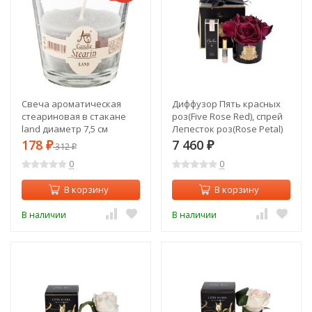
Свеча ароматическая
Диффузор Пять красных
стеариновая в стакане
роз(Five Rose Red), спрей
land диаметр 7,5 см
Лепесток роз(Rose Petal)
высота 7,5 Adpal (348-801)
10мл в упак. (TT-00006253)
178
7 460
₽
312
₽
₽
0
0
В корзину
В корзину
В наличии
В наличии