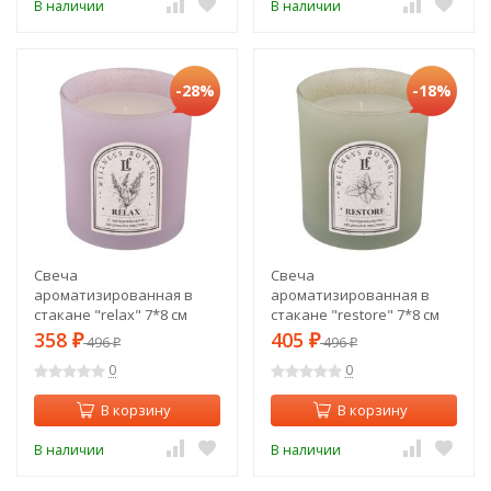
В наличии
В наличии
-28%
-18%
Свеча
Свеча
ароматизированная в
ароматизированная в
стакане "relax" 7*8 см
стакане "restore" 7*8 см
Lefard (625-100)
Lefard (625-101)
358
405
₽
496
₽
496
₽
₽
0
0
В корзину
В корзину
В наличии
В наличии