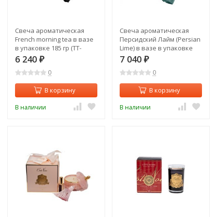
Свеча ароматическая
Свеча ароматическая
French morning tea в вазе
Персидский Лайм (Persian
в упаковке 185 гр (TT-
Lime) в вазе в упаковке
00007408)
185 гр (TT-00007406)
6 240
7 040
₽
₽
0
0
В корзину
В корзину
В наличии
В наличии