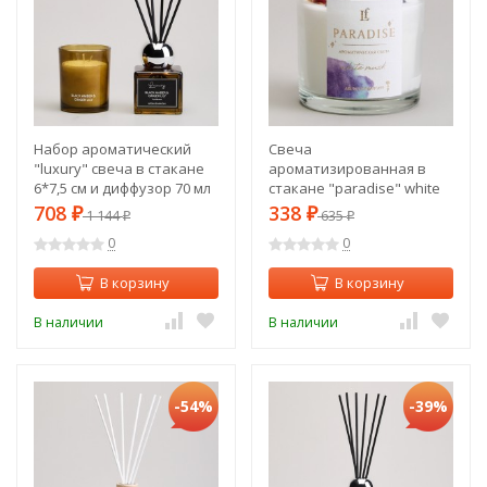
Набор ароматический
Свеча
"luxury" свеча в стакане
ароматизированная в
6*7,5 см и диффузор 70 мл
стакане "paradise" white
black amber&ginger lily
musk 8*9 см мал.= 9шт.
708
338
₽
1 144
₽
635
₽
₽
Lefard (605-119)
Lefard (605-104)
0
0
В корзину
В корзину
В наличии
В наличии
-54%
-39%