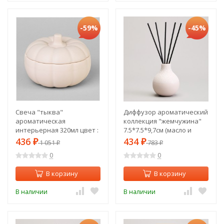
-59%
-45%
Свеча "тыква"
Диффузор ароматический
ароматическая
коллекция "жемчужина"
интерьерная 320мл цвет :
7.5*7.5*9,7см (масло и
пудровый Lefard (374-120)
палочки в комплекте)
436
434
₽
1 051
₽
783
₽
₽
Lefard (374-160)
0
0
В корзину
В корзину
В наличии
В наличии