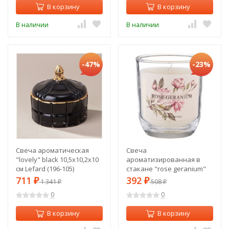
В корзину
В корзину
В наличии
В наличии
-47%
-23%
Свеча ароматическая
Свеча
"lovely" black 10,5х10,2х10
ароматизированная в
см Lefard (196-105)
стакане "rose geranium"
7,5*8,5 см Lefard (625-121)
711
392
₽
1 341
₽
508
₽
₽
0
0
В корзину
В корзину