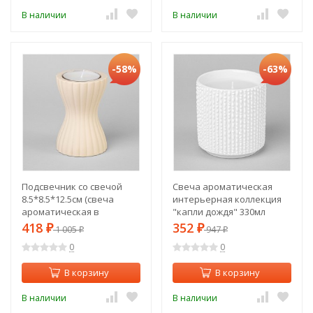
В наличии
В наличии
-58%
-63%
Подсвечник со свечой
Свеча ароматическая
8.5*8.5*12.5см (свеча
интерьерная коллекция
ароматическая в
"капли дождя" 330мл
комплекте) Lefard (374-
8,5*8,5*9см Lefard (374-131)
418
352
₽
1 005
₽
947
₽
₽
123)
0
0
В корзину
В корзину
В наличии
В наличии