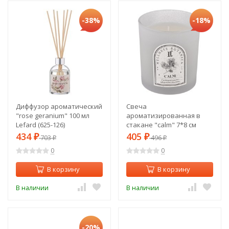
-38%
-18%
Диффузор ароматический
Свеча
"rose geranium" 100 мл
ароматизированная в
Lefard (625-126)
стакане "calm" 7*8 см
Lefard (625-103)
434
405
₽
703
₽
496
₽
₽
0
0
В корзину
В корзину
В наличии
В наличии
-20%