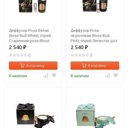
Диффузор Роза белая
Диффузор Роза
(Rose Bud White), спрей
св.розовая (Rose Bud
Старинная роза (Rose
Pink), спрей Лепесток роз
Oud) 5мл в упаковке (TT-
(Rose Petal) 5мл в упак. (TT-
2 540
2 540
₽
₽
00006246)
00006248)
0
0
В корзину
В корзину
В наличии
В наличии