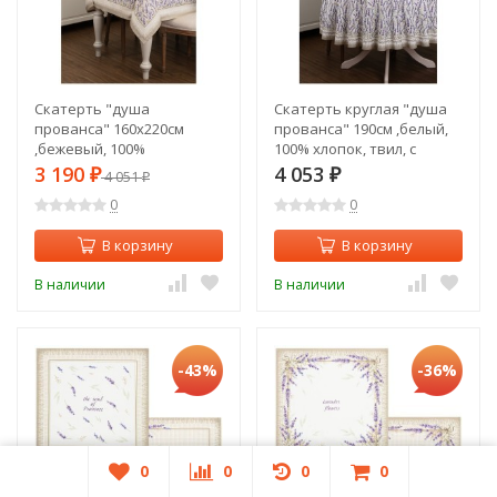
Скатерть "душа
Скатерть круглая "душа
прованса" 160х220см
прованса" 190см ,белый,
,бежевый, 100%
100% хлопок, твил, с
хлопок,твил с пропиткой
пропиткой Lefard (850-735-
3 190
4 053
₽
4 051
₽
₽
Lefard (850-735-24)
25)
0
0
В корзину
В корзину
В наличии
В наличии
-43%
-36%
0
0
0
0