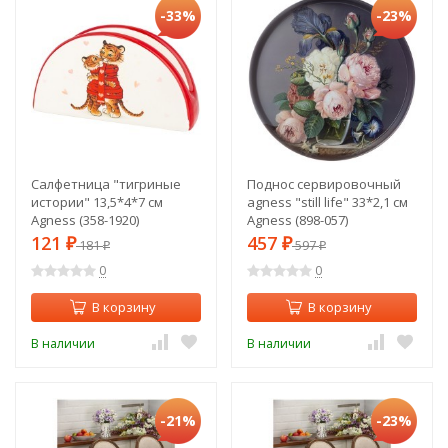
-33%
-23%
Салфетница "тигриные
Поднос сервировочный
истории" 13,5*4*7 см
agness "still life" 33*2,1 см
Agness (358-1920)
Agness (898-057)
121
457
₽
181
₽
597
₽
₽
0
0
В корзину
В корзину
В наличии
В наличии
-21%
-23%