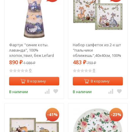
Фартук "синие коты.
Набор салфеток из 2-х шт
лаванда", 100%
"пальчики
хлопок,твил, беж Lefard
оближешь",40х40см, 100%
(850-718-7)
хлопок,твил Lefard (850-
890
483
₽
1 086
₽
793
₽
₽
724-8)
0
0
В корзину
В корзину
В наличии
В наличии
-41%
-23%