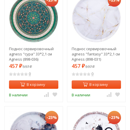
Поднос сервировочный
Поднос сервировочный
agness "сура" 33*2,1 см
agness "fantasy" 33*2,1 см
Agness (898-036)
Agness (898-031)
457
457
₽
597
₽
597
₽
₽
0
0
В корзину
В корзину
В наличии
В наличии
-23%
-23%