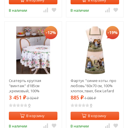
В корзину
В корзину
В наличии
В наличии
-12%
-19%
Скатерть круглая
Фартук "синие коты. про
"винтаж" d185см
любовь"60х70 см, 100%
,кремовый, 100%
хлопок,твил, беж Lefard
хлопок,твил пропитка
(850-720-7)
3 451
885
₽
3 924
₽
1 086
₽
₽
Lefard (850-714-23)
0
0
В корзину
В корзину
В наличии
В наличии