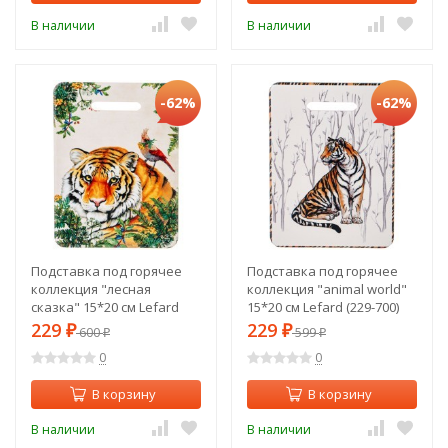
В наличии
В наличии
-62%
-62%
Подставка под горячее
Подставка под горячее
коллекция "лесная
коллекция "animal world"
сказка" 15*20 см Lefard
15*20 см Lefard (229-700)
(229-711)
229
229
₽
600
₽
599
₽
₽
0
0
В корзину
В корзину
В наличии
В наличии