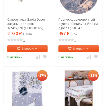
Салфетница Garda Decor
Поднос сервировочный
латунь цвет хром
agness "fantasy" 33*2,1 см
12*4*7,5см (TT-00006322)
Agness (898-047)
2 730
457
₽
3 900
₽
597
₽
₽
0
0
В корзину
В корзину
В наличии
В наличии
-27%
-32%