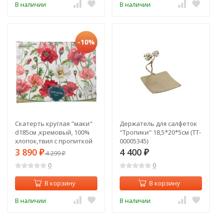
В наличии
В наличии
-10%
Скатерть круглая "маки"
Держатель для салфеток
d185см ,кремовый, 100%
"Тропики" 18,5*20*5см (TT-
хлопок,твил с пропиткой
00005345)
Lefard (850-731-22)
3 890
4 400
₽
4 299
₽
₽
0
0
В корзину
В корзину
В наличии
В наличии