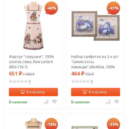
-40%
-41%
Фартук "совушки", 100%
Набор салфеток из 2-х шт
хлопок,твил, беж Lefard
"синие коты.
(850-716-7)
лаванда",40х40см, 100%
хлопок,твил, беж Lefard
651
464
₽
1 086
₽
793
₽
₽
(850-718-81)
0
0
В корзину
В корзину
В наличии
В наличии
-18%
-39%