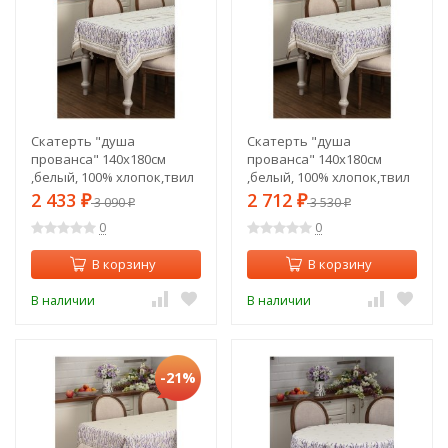
Скатерть "душа
Скатерть "душа
прованса" 140х180см
прованса" 140х180см
,белый, 100% хлопок,твил
,белый, 100% хлопок,твил
Lefard (850-735-2)
с пропиткой Lefard (850-
2 433
2 712
₽
3 090
₽
3 530
₽
₽
735-23)
0
0
В корзину
В корзину
В наличии
В наличии
-21%