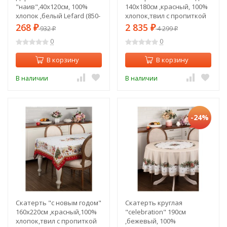
"наив",40х120см, 100%
140х180см ,красный, 100%
хлопок ,белый Lefard (850-
хлопок,твил с пропиткой
845-3)
Lefard (850-725-23)
268
2 835
₽
932
₽
4 299
₽
₽
0
0
В корзину
В корзину
В наличии
В наличии
-24%
Скатерть "с новым годом"
Скатерть круглая
160х220см ,красный,100%
"celebration" 190см
хлопок,твил с пропиткой
,бежевый, 100%