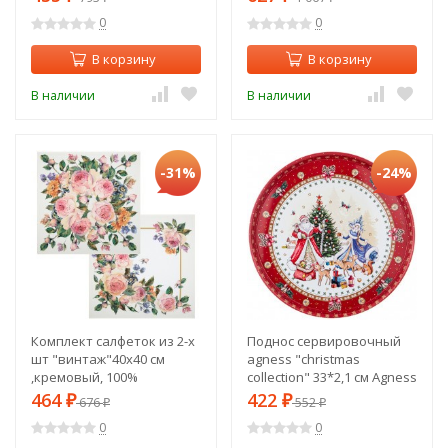
729-8)
0
0
В корзину
В корзину
В наличии
В наличии
-31%
-24%
Комплект салфеток из 2-х
Поднос сервировочный
шт "винтаж"40х40 см
agness "christmas
,кремовый, 100%
collection" 33*2,1 см Agness
хлопок,твил Lefard (850-
(898-026)
464
422
₽
676
₽
552
₽
₽
714-81)
0
0