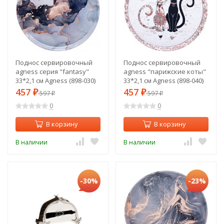
Поднос сервировочный
Поднос сервировочный
agness серия "fantasy"
agness "парижские коты"
33*2,1 см Agness (898-030)
33*2,1 см Agness (898-040)
457
457
₽
597
₽
597
₽
₽
0
0
В корзину
В корзину
В наличии
В наличии
-30%
-23%