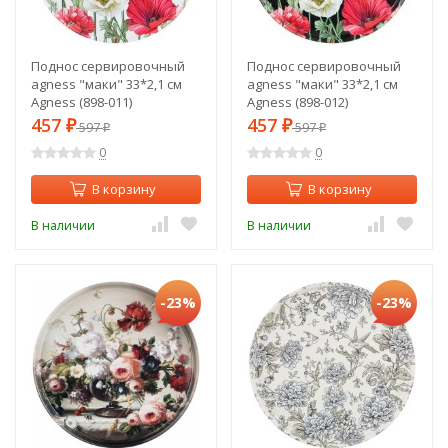
Поднос сервировочный
Поднос сервировочный
agness "маки" 33*2,1 см
agness "маки" 33*2,1 см
Agness (898-011)
Agness (898-012)
457
457
₽
597
₽
597
₽
₽
0
0
В корзину
В корзину
В наличии
В наличии
-23%
-23%