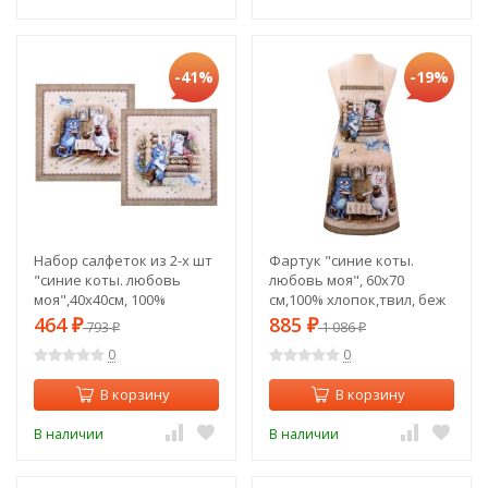
-41%
-19%
Набор салфеток из 2-х шт
Фартук "синие коты.
"синие коты. любовь
любовь моя", 60х70
моя",40х40см, 100%
см,100% хлопок,твил, беж
хлопок,твил, беж Lefard
Lefard (850-719-7)
464
885
₽
793
₽
1 086
₽
₽
(850-719-81)
0
0
В корзину
В корзину
В наличии
В наличии