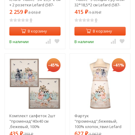
+ 2 розетки Lefard (587-
32*18,5*2 см Lefard (587-
155)
165)
2 259
415
₽
3 013
₽
1 379
₽
₽
0
0
В корзину
В корзину
В наличии
В наличии
-45%
-41%
Комплект салфеток 2шт
Фартук
"променад"40х40 см
"променад",бежевый,
,бежевый, 100%
100% хлопок,твил Lefard
хлопок,твил Lefard (850-
(850-729-7)
435
627
₽
793
₽
1 067
₽
₽