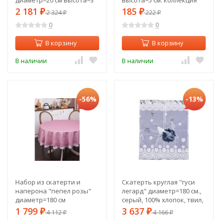
см Lefard (59-384)
"muza" Lefard (355-249)
2 181
185
₽
2 324
₽
222
₽
₽
0
0
В корзину
В корзину
В наличии
В наличии
-56%
-13%
Набор из скатерти и
Скатерть круглая "гуси
наперона "пепел розы"
легард" диаметр=180 см.,
диаметр=180 см
серый, 100% хлопок, твил,
SANTALINO (805-004)
с пропиткой Lefard (850-
1 799
3 637
₽
4 112
₽
4 166
₽
₽
710-22)