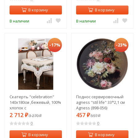
В корзину
В корзину
В наличии
В наличии
-17%
-23%
Скатерть "celebration"
Поднос сервировочный
140х180см ,бежевый, 100%
agness "stil life" 33*2,1 см
хлопок с
Agness (898-056)
пропиткой,твил,горох
2 712
457
₽
3 270
₽
597
₽
₽
Lefard (850-734-23)
0
0
В корзину
В корзину