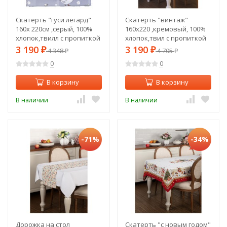
Скатерть "гуси легард"
Скатерть "винтаж"
160х 220см ,серый, 100%
160х220 ,кремовый, 100%
хлопок,твилл с пропиткой
хлопок,твил с пропиткой
Lefard (850-710-23)
Lefard (850-714-25)
3 190
3 190
₽
4 348
₽
4 705
₽
₽
0
0
В корзину
В корзину
В наличии
В наличии
-71%
-34%
Дорожка на стол
Скатерть "с новым годом"