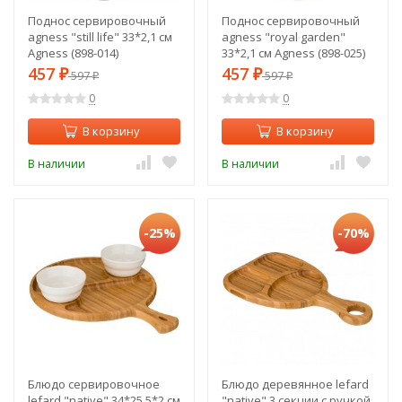
Поднос сервировочный
Поднос сервировочный
agness "still life" 33*2,1 см
agness "royal garden"
Agness (898-014)
33*2,1 см Agness (898-025)
457
457
₽
597
₽
597
₽
₽
0
0
В корзину
В корзину
В наличии
В наличии
-25%
-70%
Блюдо сервировочное
Блюдо деревянное lefard
lefard "native" 34*25,5*2 см
"native" 3 секции с ручкой