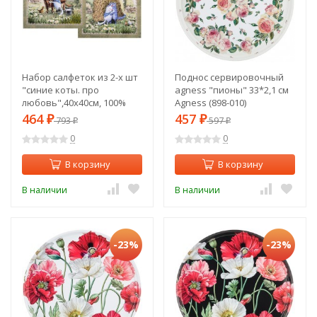
Набор салфеток из 2-х шт
Поднос сервировочный
"синие коты. про
agness "пионы" 33*2,1 см
любовь",40х40см, 100%
Agness (898-010)
хлопок,твил, беж Lefard
464
457
₽
793
₽
597
₽
₽
(850-720-81)
0
0
В корзину
В корзину
В наличии
В наличии
-23%
-23%