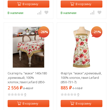
В корзину
В корзину
В наличии
В наличии
-26%
-21%
Скатерть "маки" 140х180
Фартук "маки",кремовый,
,кремовый, 100%
100% хлопок,твил Lefard
хлопок,твил Lefard (850-
(850-731-7)
731-21)
2 556
885
₽
3 463
₽
1 118
₽
₽
0
0
В корзину
В корзину