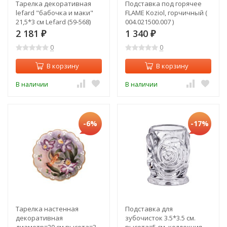
Тарелка декоративная
Подставка под горячее
lefard "бабочка и маки"
FLAME Koziol, горчичный (
21,5*3 см Lefard (59-568)
004.021500.007 )
2 181
1 340
₽
₽
0
0
В корзину
В корзину
В наличии
В наличии
-6%
-17%
Тарелка настенная
Подставка для
декоративная
зубочисток 3.5*3.5 см.
диаметр=20 см высота=3
высота=5 см. коллекция