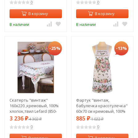
0
0
В корзину
В корзину
В наличии
В наличии
-25%
-13%
Скатерть "винтаж"
Фартук "винтаж,
160х220 ,кремовый, 100%
бабулечка красотулечка"
хлопок,твил Lefard (850-
60х70 см кремовый, 100%
714-22)
хлопок,твил пропитка
3 236
885
₽
4 302
₽
1 022
₽
₽
Lefard (850-714-73)
0
0