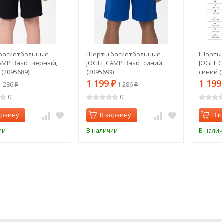
баскетбольные
Шорты баскетбольные
Шорты
AMP Basic, черный,
JOGEL CAMP Basic, синий
JOGEL C
(2095689)
(2095699)
синий (
1 199
1 19
 286
₽
1 286
₽
₽
0
0
орзину
В корзину
В 
ии
В наличии
В нали