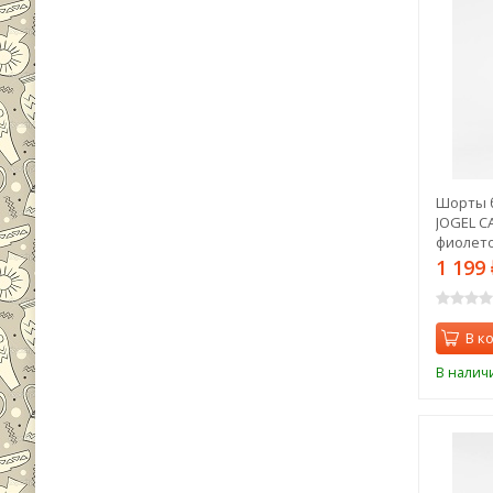
Шорты 
JOGEL C
фиолето
1 199
В к
В налич