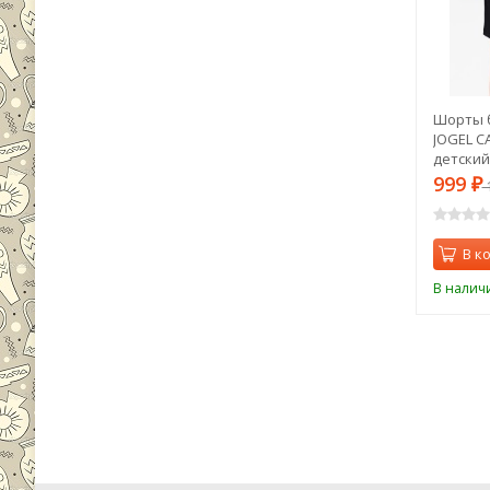
Шорты 
JOGEL C
детский 
999
₽
1
В к
В налич