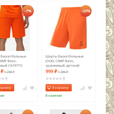
-7%
-22%
 баскетбольные
Шорты баскетбольные
AMP Basic,
JOGEL CAMP Basic,
вый (1619771)
оранжевый, детский
(1619776)
9
999
₽
1 286
₽
1 286
₽
₽
0
0
корзину
В корзину
чии
В наличии