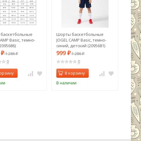
 баскетбольные
Шорты баскетбольные
AMP Basic, темно-
JOGEL CAMP Basic, темно-
2095686)
синий, детский (2095681)
9
999
₽
1 286
₽
1 286
₽
₽
0
0
корзину
В корзину
чии
В наличии