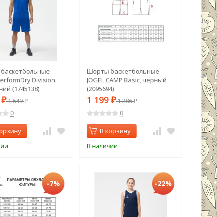
 баскетбольные
Шорты баскетбольные
erformDry Division
JOGEL CAMP Basic, черный
иний (1745138)
(2095694)
9
1 199
₽
1 649
₽
1 286
₽
₽
0
0
корзину
В корзину
чии
В наличии
-7%
-22%