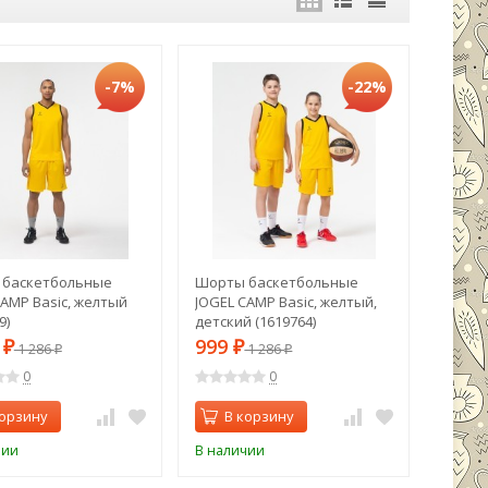
-7%
-22%
 баскетбольные
Шорты баскетбольные
CAMP Basic, желтый
JOGEL CAMP Basic, желтый,
9)
детский (1619764)
9
999
₽
1 286
₽
1 286
₽
₽
0
0
корзину
В корзину
чии
В наличии