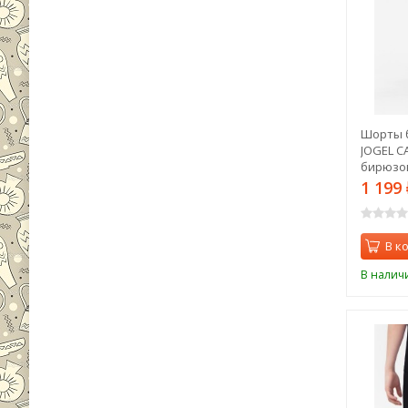
Шорты 
JOGEL C
бирюзов
1 199
В к
В налич