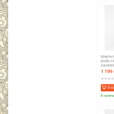
Шорты 
JOGEL C
(1619701
1 199
В к
В налич