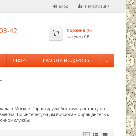
Вход
Регистрация
-08-42
Корзина (
0
)
на сумму
0
0
₽
М
СПОРТ
КРАСОТА И ЗДОРОВЬЕ
...
е
лада в Москве. Гарантируем быструю доставку по
овывоза. По интересующим вопросам обращайтесь к
вочной службы.