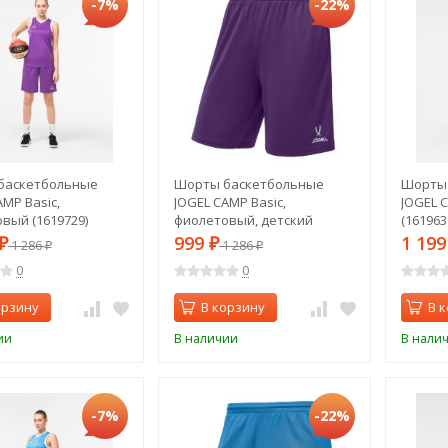
-7%
-22%
баскетбольные
Шорты баскетбольные
Шорты
AMP Basic,
JOGEL CAMP Basic,
JOGEL 
вый (1619729)
фиолетовый, детский
(161963
(1619740)
999
1 19
₽
1 286
₽
1 286
₽
₽
0
0
орзину
В корзину
В 
ии
В наличии
В нали
-7%
-22%