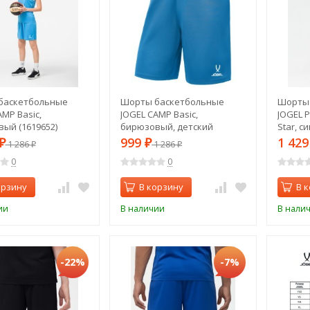
баскетбольные
Шорты баскетбольные
Шорты
AMP Basic,
JOGEL CAMP Basic,
JOGEL P
ый (1619652)
бирюзовый, детский
Star, с
(1619676)
999
1 42
₽
1 286
₽
1 286
₽
₽
0
0
орзину
В корзину
В 
ии
В наличии
В нали
-22%
-7%