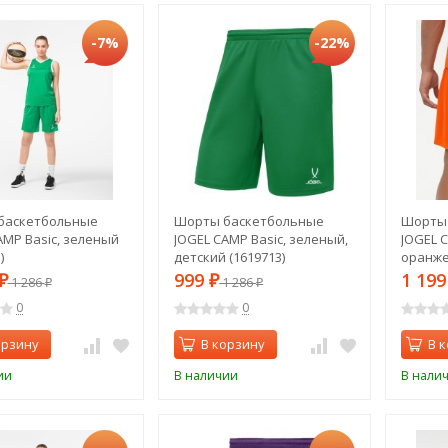
-7%
-22%
баскетбольные
Шорты баскетбольные
Шорты
AMP Basic, зеленый
JOGEL CAMP Basic, зеленый,
JOGEL C
)
детский (1619713)
оранже
999
1 19
₽
1 286
₽
1 286
₽
₽
0
0
орзину
В корзину
В 
ии
В наличии
В нали