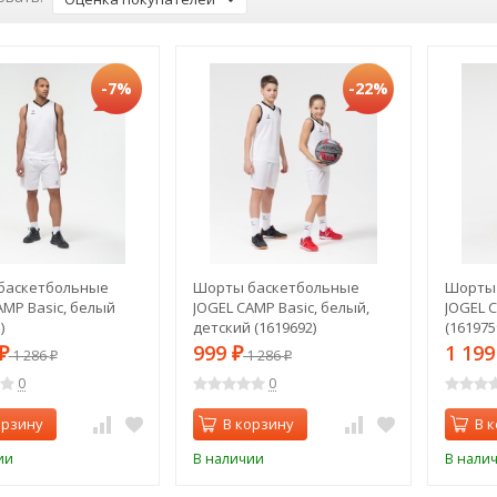
-7%
-22%
баскетбольные
Шорты баскетбольные
Шорты
AMP Basic, белый
JOGEL CAMP Basic, белый,
JOGEL 
)
детский (1619692)
(161975
999
1 19
₽
1 286
₽
1 286
₽
₽
0
0
орзину
В корзину
В 
ии
В наличии
В нали