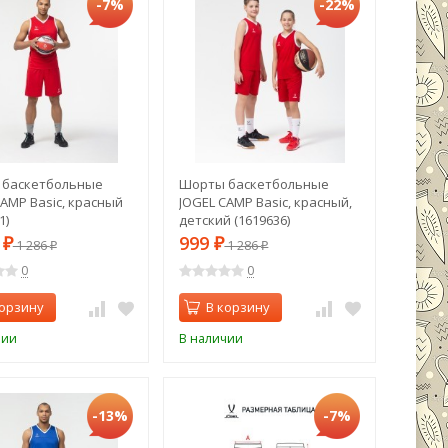
-7%
-22%
 баскетбольные
Шорты баскетбольные
CAMP Basic, красный
JOGEL CAMP Basic, красный,
1)
детский (1619636)
9
999
₽
1 286
₽
1 286
₽
₽
0
0
корзину
В корзину
чии
В наличии
-13%
-7%