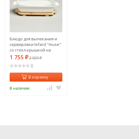
Блюдо для выпекания и
сервировки lefard "muse"
со стекл.крышкой на
дер.подставке
1 755
₽
2 023
₽
27,5*17*9см 900мл Lefard
0
(587-242)
В корзину
В наличии