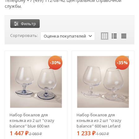
телефону +7 (499) 112-08-42 Центральной справочной
службы.
Фильтр
Сортировать:
Оценка покупателей
-30%
-35%
Набор бокалов для
Набор бокалов для
коньяка из 2 шт "crazy
коньяка из 2 шт "crazy
balance" blue 600 мл
balance" 600 мл Lefard
Lefard (693-015)
(693-016)
1 447
1 233
₽
2 069
₽
1 907
₽
₽