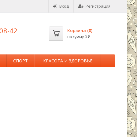
Вход
Регистрация
-08-42
Корзина (
0
)
на сумму
0
0
₽
М
СПОРТ
КРАСОТА И ЗДОРОВЬЕ
...