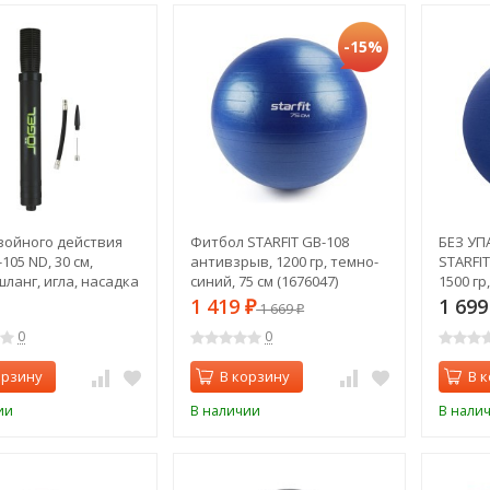
-15%
войного действия
Фитбол STARFIT GB-108
БЕЗ УП
-105 ND, 30 см,
антивзрыв, 1200 гр, темно-
STARFI
шланг, игла, насадка
синий, 75 см (1676047)
1500 гр
бола (1525638)
темно-с
1 419
1 69
₽
1 669
₽
0
0
орзину
В корзину
В 
ии
В наличии
В нали