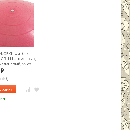
АКОВКИ Фитбол
T GB-111 антивзрыв,
 малиновый, 55 см
5)
4
₽
0
корзину
чии