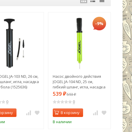
-9%
OGEL JA-103 ND, 26 см,
Насос двойного действия
шланг, игла, насадка
JOGEL JA-104 ND, 25 см,
бола (1525636)
гибкий шланг, игла, насадка
для фитбола (1525637)
539
₽
593
₽
0
0
корзину
В корзину
чии
В наличии