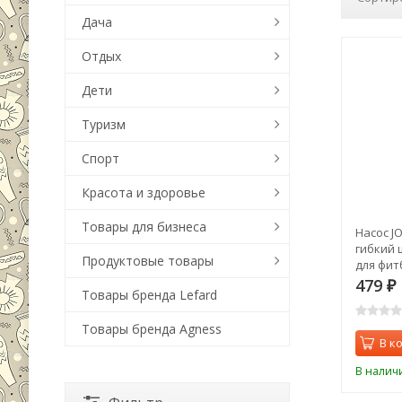
Дача
Отдых
Дети
Туризм
Спорт
Красота и здоровье
Товары для бизнеса
Насос JO
гибкий 
Продуктовые товары
для фит
479
₽
Товары бренда Lefard
Товары бренда Agness
В к
В налич