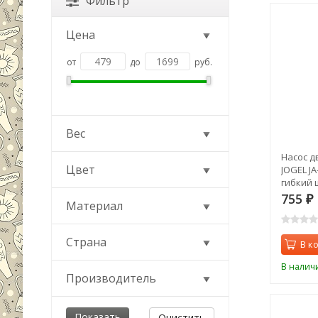
Фильтр
Цена
от
до
руб.
Вес
Насос д
Цвет
JOGEL JA
гибкий 
для фит
755
₽
Материал
Страна
В к
В налич
Производитель
Очистить