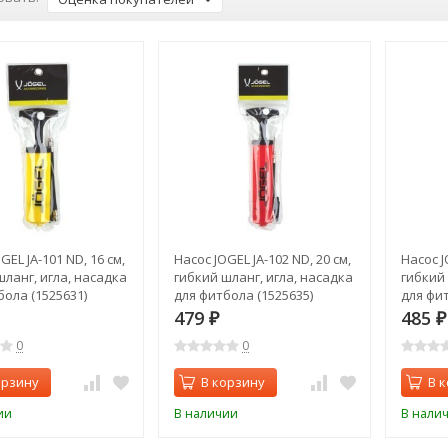
GEL JA-101 ND, 16 см,
Насос JOGEL JA-102 ND, 20 см,
Насос J
шланг, игла, насадка
гибкий шланг, игла, насадка
гибкий 
бола (1525631)
для фитбола (1525635)
для фит
479
485
₽
₽
0
0
орзину
В корзину
В 
ии
В наличии
В нали