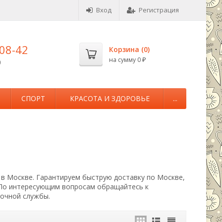
Вход
Регистрация
-08-42
Корзина (
0
)
на сумму
0
0
₽
М
СПОРТ
КРАСОТА И ЗДОРОВЬЕ
...
 в Москве. Гарантируем быструю доставку по Москве,
 По интересующим вопросам обращайтесь к
вочной службы.