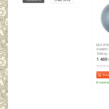
БЕЗ УП
STARFIT
1500 гр,
(2108651
1 469
В к
В налич