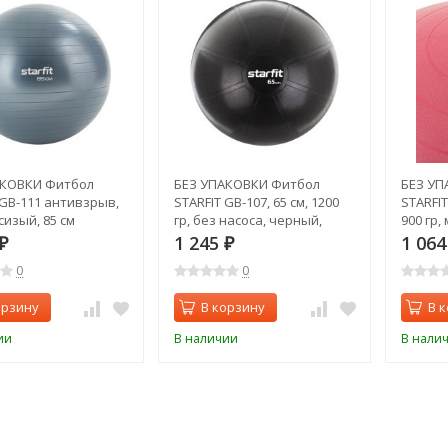
АКОВКИ Фитбол
БЕЗ УПАКОВКИ Фитбол
БЕЗ УП
 GB-111 антивзрыв,
STARFIT GB-107, 65 см, 1200
STARFI
 сизый, 85 см
гр, без насоса, черный,
900 гр,
)
антивзрыв (2100824)
(210981
1 245
1 06
₽
₽
0
0
орзину
В корзину
В 
ии
В наличии
В нали