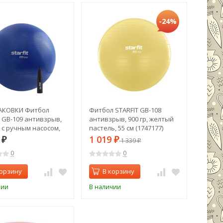
-24%
АКОВКИ Фитбол
Фитбол STARFIT GB-108
T GB-109 антивзрыв,
антивзрыв, 900 гр, желтый
, с ручным насосом,
пастель, 55 см (1747177)
иний, 85 см (2100872)
9
1 019
₽
₽
1 339
₽
0
0
корзину
В корзину
чии
В наличии