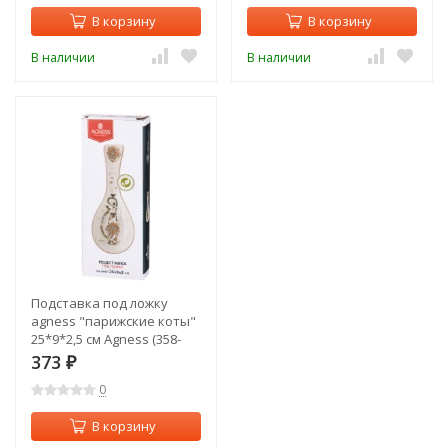
В корзину
В корзину
В наличии
В наличии
Подставка под ложку
agness "парижские коты"
25*9*2,5 см Agness (358-
1906)
373
₽
0
В корзину