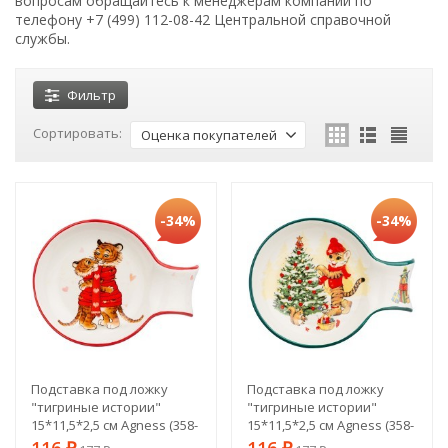
вопросам обращайтесь к менеджерам компании по
телефону +7 (499) 112-08-42 Центральной справочной
службы.
Фильтр
Сортировать:
Оценка покупателей
-34%
-34%
Подставка под ложку
Подставка под ложку
"тигриные истории"
"тигриные истории"
15*11,5*2,5 см Agness (358-
15*11,5*2,5 см Agness (358-
1912)
1913)