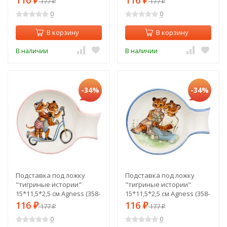
116
116
₽
177
₽
177
₽
₽
0
0
В корзину
В корзину
В наличии
В наличии
-34%
-34%
Подставка под ложку
Подставка под ложку
"тигриные истории"
"тигриные истории"
15*11,5*2,5 см Agness (358-
15*11,5*2,5 см Agness (358-
1910)
1911)
116
116
₽
177
₽
177
₽
₽
0
0