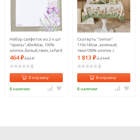
Набор салфеток из 2-х шт
Скатерть "sense"
"ирисы",40х40см, 100%
110х145см ,зеленый,
хлопок,белый,твил, Lefard
твил100% хлопок с
(850-743-8)
пропиткой Lefard (850-753-
464
1 813
₽
522
₽
2 214
₽
₽
20)
0
0
В корзину
В корзину
В наличии
В наличии