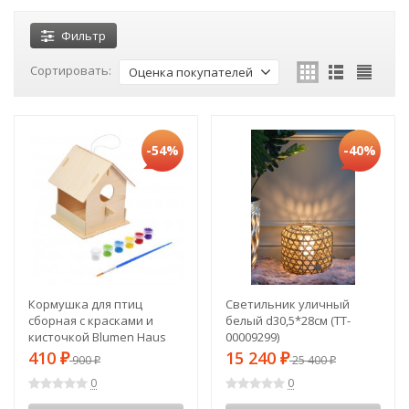
Фильтр
Сортировать:
Оценка покупателей
-54%
-40%
Кормушка для птиц
Светильник уличный
сборная с красками и
белый d30,5*28см (TT-
кисточкой Blumen Haus
00009299)
65708 (54555)
410
15 240
₽
900
₽
25 400
₽
₽
0
0