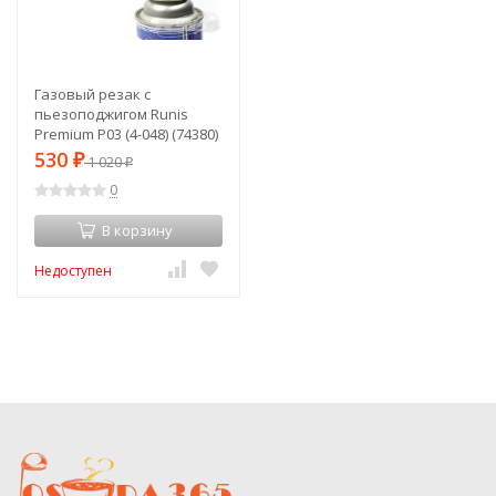
Газовый резак с
пьезоподжигом Runis
Premium P03 (4-048) (74380)
530
₽
1 020
₽
0
В корзину
Недоступен