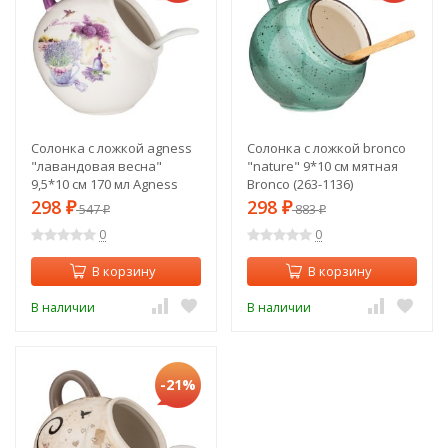
Солонка с ложкой agness
Солонка с ложкой bronco
"лавандовая весна"
"nature" 9*10 см мятная
9,5*10 см 170 мл Agness
Bronco (263-1136)
(358-1718)
298
298
₽
547
₽
883
₽
₽
0
0
В корзину
В корзину
В наличии
В наличии
-21%