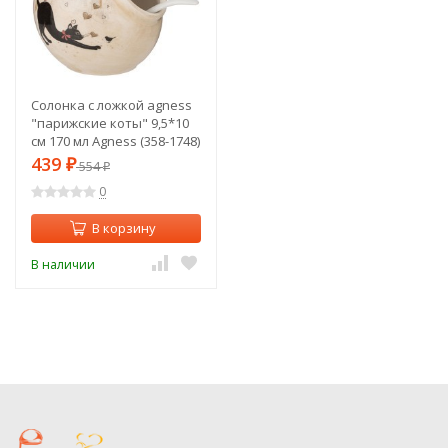
Солонка с ложкой agness
"парижские коты" 9,5*10
см 170 мл Agness (358-1748)
439
₽
554
₽
0
В корзину
В наличии