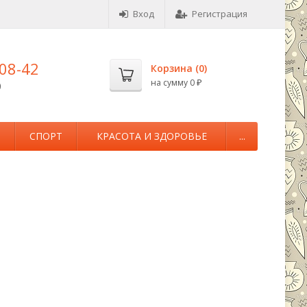
Вход
Регистрация
-08-42
Корзина (
0
)
на сумму
0
0
₽
М
СПОРТ
КРАСОТА И ЗДОРОВЬЕ
...